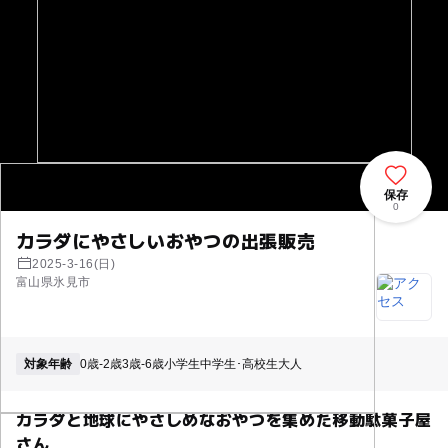
保存
0
カラダにやさしいおやつの出張販売
2025-3-16(日)
富山県氷見市
対象年齢
0歳-2歳
3歳-6歳
小学生
中学生･高校生
大人
カラダと地球にやさしめなおやつを集めた移動駄菓子屋
さん