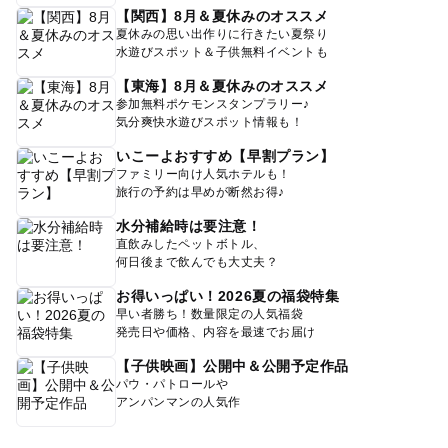
【関西】8月＆夏休みのオススメ
夏休みの思い出作りに行きたい夏祭り
水遊びスポット＆子供無料イベントも
【東海】8月＆夏休みのオススメ
参加無料ポケモンスタンプラリー♪
気分爽快水遊びスポット情報も！
いこーよおすすめ【早割プラン】
ファミリー向け人気ホテルも！
旅行の予約は早めが断然お得♪
水分補給時は要注意！
直飲みしたペットボトル、
何日後まで飲んでも大丈夫？
お得いっぱい！2026夏の福袋特集
早い者勝ち！数量限定の人気福袋
発売日や価格、内容を最速でお届け
【子供映画】公開中＆公開予定作品
パウ・パトロールや
アンパンマンの人気作