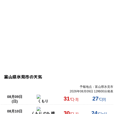
富山県氷見市の天気
予報地点：富山県氷見市
2026年08月09日 12時00分発表
08月09日
31
27
℃
[-3]
℃
[0]
くもり
(日)
08月10日
30
24
くもり のち 晴
℃
[-1]
℃
[+1]