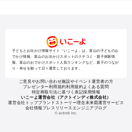
富山のエリアからプール子ども連れのお出かけスポット
を探す
高岡・氷見・砺波・五箇山・庄川のプールお出かけ
富山・八尾のプールお出かけ
立山黒部アルペンルート・宇奈月・黒部のプールお出かけ
富山の定番お出かけスポット
子どもとお出かけ情報サイト「いこーよ」は、富山の子どものお
富山の遊園地
でかけ情報、富山のお出かけスポットのクチコミ・親子体験情
富山の動物園
報、富山のおでかけスポット人気ランキングなど、親子のつなが
り・幸せを願って日々運営しております。
富山のバーベキュー
富山の釣り
ご意見やお問い合わせ
施設やイベント運営者の方
富山の牧場
プレゼンター利用規約
利用規約
よくある質問
富山のプール
特定商取引法に基づく表記
採用情報
富山のアスレチック
いこーよ運営会社（アクトインディ株式会社）
運営会社トップ
ブランドストーリー
理念
未来図
運営サービス
富山の公園・総合公園
会社情報
プレスリリース
エンジニアブログ
富山の観光
© actindi Inc.
富山の親子で体験するお出かけスポット