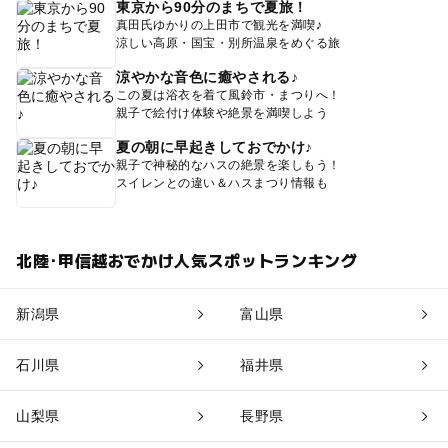
東京から90分のまちで夏旅！
真田氏ゆかりの上田市で観光を満喫♪
涼しい高原・国宝・別所温泉をめぐる旅
涼やかな音色に癒やされる♪
この夏は浴衣を着て風鈴市・まつりへ！
親子で絵付け体験や絶景を満喫しよう
夏の朝に早起きしておでかけ♪
親子で神秘的なハスの絶景を楽しもう！
スイレンとの違い＆ハスまつり情報も
北陸･甲信越おでかけ人気スポットランキング
新潟県
富山県
石川県
福井県
山梨県
長野県