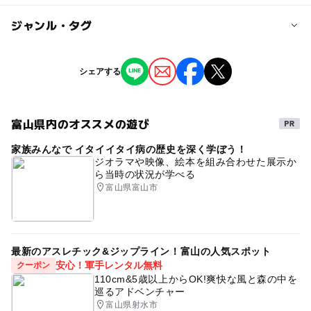
対象年齢
ジャンル・タグ
0歳･1歳･2歳の赤ちゃん(乳児･幼児)
3歳･4歳･5歳･6歳(幼児)
小学生
中学生･高校生
大人
ジャンル
シェアする
ショッピング・グルメ
予約/応募
予約不要
富山県内のオススメの遊び
タグ
注意・制限事項
家族みんなで イタイイタイ病の歴史を深く学ぼう！
はじめてちゃれんじ
お買い物
アレルギー対応
ジオラマや映像、絵本を組み合わせた展示か
問い合わせはメールまたはInstagramのDMでお願いします
ら当時の状況が学べる
駄菓子
無添加
#駐車場無料
#雨の日でもOK
メール niji.minato@gmail.com
富山県富山市
最新のアスレチック&ジップライン！富山の人気スポット
安心！軍手レンタル無料
クーポン
110cm&5歳以上からOK!爽快な風と森の中を
巡るアドベンチャー
富山県射水市