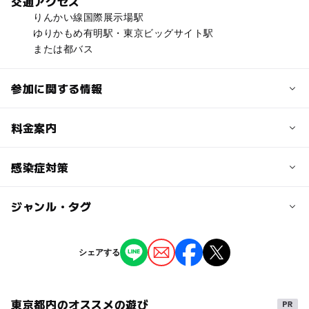
交通アクセス
りんかい線国際展示場駅
ゆりかもめ有明駅・東京ビッグサイト駅
または都バス
参加に関する情報
対象年齢
料金案内
0歳･1歳･2歳の赤ちゃん(乳児･幼児)
3歳･4歳･5歳･6歳(幼児)
小学生
中学生･高校生
大人
大人の料金
感染症対策
10,000円
予約/応募
ジャンル・タグ
●フォトグラファーは毎日の体調管理・検温・手指洗浄消
予約必要
大人の料金詳細
毒を徹底してます
●蜜な場所は避け短時間でスムーズな撮影を心がけてます
１組２０分撮影
ジャンル
注意・制限事項
●フォトグラファーはマスク着用してます
シェアする
２０カット１００００円
撮影イベント
季節のイベント
●webデータ納品
５カット５０００円
●写真選定は全てフォトグラファーが行います
●お時間遅れますと撮影時間が短くなります
東京都内のオススメの遊び
タグ