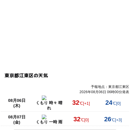
東京都江東区の天気
予報地点：東京都江東区
2026年08月06日 06時00分発表
08月06日
32
24
くもり 時々 晴
℃
[+1]
℃
[0]
(木)
れ
08月07日
32
26
℃
[0]
℃
[+3]
くもり 一時 雨
(金)