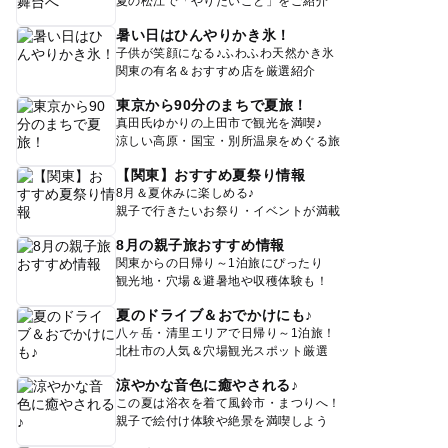
夏の松江で「やりたいこと」をご紹介
暑い日はひんやりかき氷！
子供が笑顔になる♪ふわふわ天然かき氷
関東の有名＆おすすめ店を厳選紹介
東京から90分のまちで夏旅！
真田氏ゆかりの上田市で観光を満喫♪
涼しい高原・国宝・別所温泉をめぐる旅
【関東】おすすめ夏祭り情報
8月＆夏休みに楽しめる♪
親子で行きたいお祭り・イベントが満載
8月の親子旅おすすめ情報
関東からの日帰り～1泊旅にぴったり
観光地・穴場＆避暑地や収穫体験も！
夏のドライブ＆おでかけにも♪
八ヶ岳・清里エリアで日帰り～1泊旅！
北杜市の人気＆穴場観光スポット厳選
涼やかな音色に癒やされる♪
この夏は浴衣を着て風鈴市・まつりへ！
親子で絵付け体験や絶景を満喫しよう