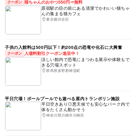
猫ちゃんのおやつ550円⇒無料
クーポン
原宿駅の目の前にある清潔でかわいい猫ちゃ
んの集まる猫カフェ
東京都渋谷区
子供の入館料は500円以下！約200点の恐竜や化石に大興奮
入場料割引クーポン進呈中！
クーポン
涼しい館内で恐竜にまつわる展示や体験もで
きる穴場スポット
群馬県多野郡神流町
平日穴場！ボールプールでも遊べる屋内トランポリン施設
平日空きあり◎悪天候でも安心なパーク内で
体をたくさん動かそう
神奈川県川崎市川崎区