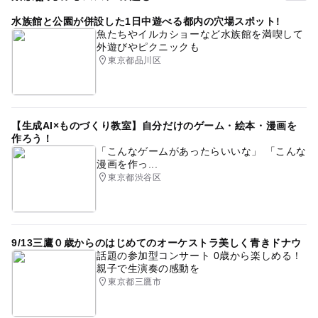
●雨天は中止とさせて頂きます
水族館と公園が併設した1日中遊べる都内の穴場スポット!
桜撮影
桜の名所
桜の見ごろ3月(例年)
●開花状況により期間が延びたり短くなることもございま
魚たちやイルカショーなど水族館を満喫して
す
外遊びやピクニックも
桜の花見ができる公園
桜フォト
親子撮影
●予約状況により予約を締め切る場合がありますのでお早
東京都品川区
親子撮影会
親子イベント
ファミリーフォト
めにご予約ください
ランドセル
ランドセルイベント
入園
入学
応募方法
卒園
卒業
3月イベント
3月親子イベント
【生成AI×ものづくり教室】自分だけのゲーム・絵本・漫画を
【お申し込み】
作ろう！
公式LINEアカウント
桜お花見
撮影会
2025年4月のイベント
「こんなゲームがあったらいいな」 「こんな
漫画を作っ...
4月親子イベント
東京都渋谷区
「チューリップ親子撮影会希望」として
＊ママのお名前フルネーム
＊お子様のお名前（ふりがな）
9/13三鷹０歳からのはじめてのオーケストラ美しく青きドナウ
＊お子様の月齢・年齢・性別
話題の参加型コンサート 0歳から楽しめる！
＊希望日時(第3希望まで)
親子で生演奏の感動を
＊参加人数
東京都三鷹市
上記記載してお申し込み後、返信にてご予約完了