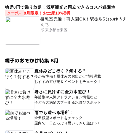
幼児0円で乗り放題！浅草観光と両立できるコスパ遊園地
8月限定！お土産10%割引
クーポン
授乳室完備！再入園OK！駅徒歩5分のゆうえ
んち
東京都台東区
親子のおでかけ特集 8月
夏休みどこ行く？何する？
今から準備！夏休みのお出かけ情報満載
おすすめ遊び場＆イベントをチェック！
暑さに負けずに全力水遊び！
年齢別や人気アトラクション情報など
子ども大満足のプール＆水遊びスポット
雨でも遊べる場所！
全天候型スポットをチェック
屋内で一日たっぷり思いっきり遊ぼう♪