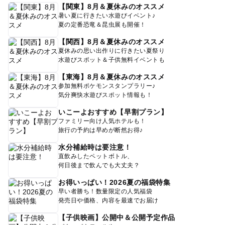
【関東】8月＆夏休みのオススメ
暑い夏に行きたい水遊びイベント♪
夏の定番恐竜＆昆虫展も開催！
【関西】8月＆夏休みのオススメ
夏休みの思い出作りに行きたい夏祭り
水遊びスポット＆子供無料イベントも
【東海】8月＆夏休みのオススメ
参加無料ポケモンスタンプラリー♪
気分爽快水遊びスポット情報も！
いこーよおすすめ【早割プラン】
ファミリー向け人気ホテルも！
旅行の予約は早めが断然お得♪
水分補給時は要注意！
直飲みしたペットボトル、
何日後まで飲んでも大丈夫？
お得いっぱい！2026夏の福袋特集
早い者勝ち！数量限定の人気福袋
発売日や価格、内容を最速でお届け
【子供映画】公開中＆公開予定作品