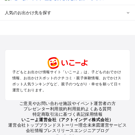
人気のお出かけ先を探す
全国からプール子連れおでかけスポットを探す
北海道･東北のプールおでかけ
北陸･甲信越のプールおでかけ
関東のプールおでかけ
東海のプールおでかけ
関西のプールおでかけ
中国･四国のプールおでかけ
子どもとお出かけ情報サイト「いこーよ」は、子どものおでかけ
九州･沖縄のプールおでかけ
情報、お出かけスポットのクチコミ・親子体験情報、おでかけス
ポット人気ランキングなど、親子のつながり・幸せを願って日々
運営しております。
定番お出かけスポット
遊園地
ご意見やお問い合わせ
施設やイベント運営者の方
動物園
プレゼンター利用規約
利用規約
よくある質問
バーベキュー
特定商取引法に基づく表記
採用情報
釣り
いこーよ運営会社（アクトインディ株式会社）
運営会社トップ
ブランドストーリー
理念
未来図
運営サービス
牧場
会社情報
プレスリリース
エンジニアブログ
プール