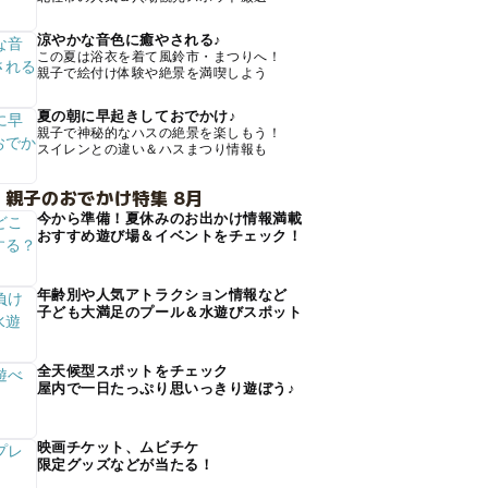
涼やかな音色に癒やされる♪
この夏は浴衣を着て風鈴市・まつりへ！
親子で絵付け体験や絶景を満喫しよう
夏の朝に早起きしておでかけ♪
親子で神秘的なハスの絶景を楽しもう！
スイレンとの違い＆ハスまつり情報も
 親子のおでかけ特集 8月
今から準備！夏休みのお出かけ情報満載
おすすめ遊び場＆イベントをチェック！
年齢別や人気アトラクション情報など
子ども大満足のプール＆水遊びスポット
全天候型スポットをチェック
屋内で一日たっぷり思いっきり遊ぼう♪
映画チケット、ムビチケ
限定グッズなどが当たる！