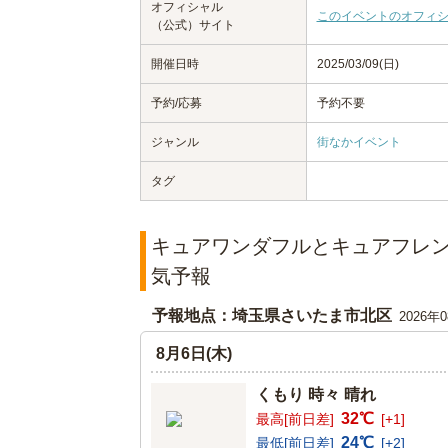
オフィシャル
このイベントのオフィ
（公式）サイト
開催日時
2025/03/09(日)
予約/応募
予約不要
ジャンル
街なかイベント
タグ
キュアワンダフルとキュアフレン
気予報
予報地点：埼玉県さいたま市北区
2026年
8月6日(木)
くもり 時々 晴れ
32℃
最高[前日差]
[+1]
24℃
最低[前日差]
[+2]