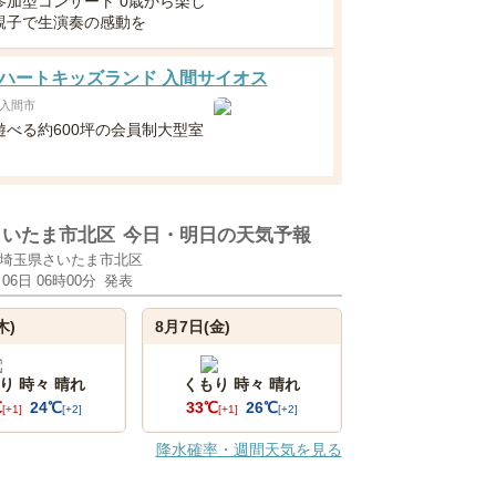
参加型コンサート 0歳から楽し
親子で生演奏の感動を
ハートキッズランド 入間サイオス
入間市
遊べる約600坪の会員制大型室
！
さいたま市北区
今日・明日の天気予報
埼玉県さいたま市北区
月06日 06時00分
発表
木)
8月7日(金)
り 時々 晴れ
くもり 時々 晴れ
℃
24℃
33℃
26℃
[+1]
[+2]
[+1]
[+2]
降水確率・週間天気を見る