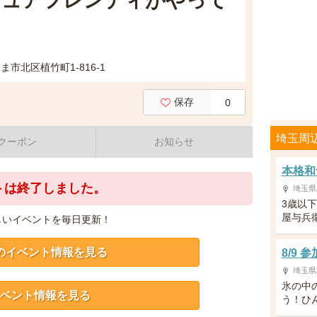
キュアフレンディがやって
市北区植竹町1-816-1
保存
0
埼玉周
クーポン
お知らせ
本格和
トは終了しました。
埼玉県
3歳以
屋与兵
しいイベントを毎日更新！
のイベント情報を見る
8/9
埼玉県
氷の中
ベント情報を見る
う！ひ