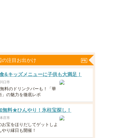
辺の注目お出かけ
食&キッズメニューに子供も大満足！
川口市
下無料のドリンクバーも！「華
衛」の魅力を徹底レポ
 参加無料★ひんやり！氷柱宝探し！
本庄市
のお宝をほりだしてゲットしよ
んやり縁日も開催！