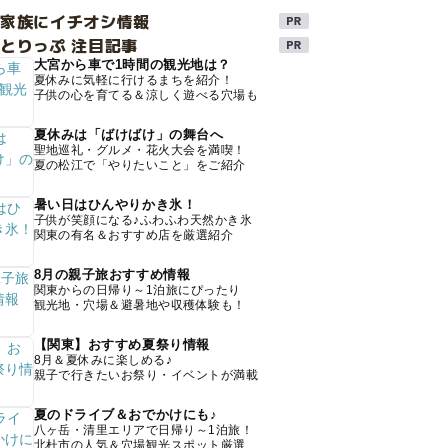
け家族にイチオシ情報
とりっぷ 注目記事
大宮から車で1時間の観光地は？
夏休みに気軽に行けるまちを紹介！
子供の心を育てる＆涼しく遊べる穴場も
夏休みは「ばけばけ」の舞台へ
聖地巡礼・グルメ・花火大会を満喫！
夏の松江で「やりたいこと」をご紹介
暑い日はひんやりかき氷！
子供が笑顔になる♪ふわふわ天然かき氷
関東の有名＆おすすめ店を厳選紹介
8月の親子旅おすすめ情報
関東からの日帰り～1泊旅にぴったり
観光地・穴場＆避暑地や収穫体験も！
【関東】おすすめ夏祭り情報
8月＆夏休みに楽しめる♪
親子で行きたいお祭り・イベントが満載
夏のドライブ＆おでかけにも♪
八ヶ岳・清里エリアで日帰り～1泊旅！
北杜市の人気＆穴場観光スポット厳選