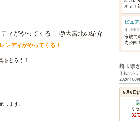
話題の
める！
ピュア
埼玉県
ディがやってくる！ @大宮北の紹介
家族で
内公園
レンディがやってくる！
真をとろう！
埼玉県
予報地点：
2026年08
8月6日(
施します。
くも
32