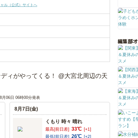
シャル（公式）サイトへ
編集部
ディがやってくる！ @大宮北周辺の天
08月06日 06時00分発表
8月7日(金)
くもり 時々 晴れ
33℃
最高[前日差]
[+1]
26℃
最低[前日差]
[+2]