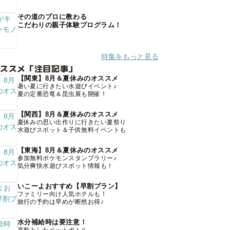
その道のプロに教わる
こだわりの親子体験プログラム！
特集をもっと見る
オススメ「注目記事」
【関東】8月＆夏休みのオススメ
暑い夏に行きたい水遊びイベント♪
夏の定番恐竜＆昆虫展も開催！
【関西】8月＆夏休みのオススメ
夏休みの思い出作りに行きたい夏祭り
水遊びスポット＆子供無料イベントも
【東海】8月＆夏休みのオススメ
参加無料ポケモンスタンプラリー♪
気分爽快水遊びスポット情報も！
いこーよおすすめ【早割プラン】
ファミリー向け人気ホテルも！
旅行の予約は早めが断然お得♪
水分補給時は要注意！