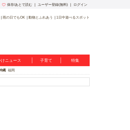
保存/あとで読む
ユーザー登録(無料)
ログイン
雨の日でもOK
動物とふれあう
1日中遊べるスポット
かけニュース
子育て
特集
沖縄
福岡