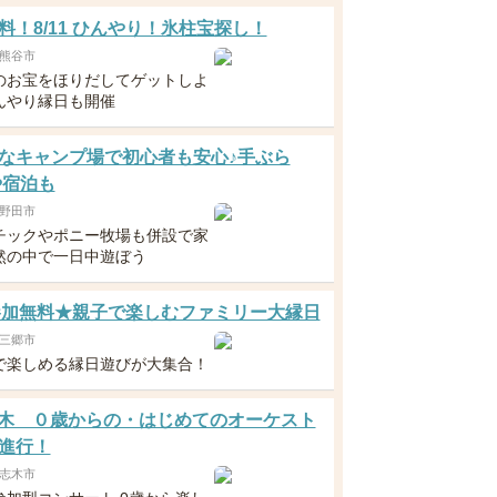
料！8/11 ひんやり！氷柱宝探し！
熊谷市
のお宝をほりだしてゲットしよ
んやり縁日も開催
なキャンプ場で初心者も安心♪手ぶら
や宿泊も
野田市
チックやポニー牧場も併設で家
然の中で一日中遊ぼう
6 参加無料★親子で楽しむファミリー大縁日
三郷市
で楽しめる縁日遊びが大集合！
9志木 ０歳からの・はじめてのオーケスト
進行！
志木市