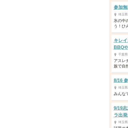
参加無
埼玉県
氷の中
う！ひ
キレイ
BBQ
千葉県
アスレ
族で自
8/1
埼玉県
みんな
9/1
ラ出発
埼玉県