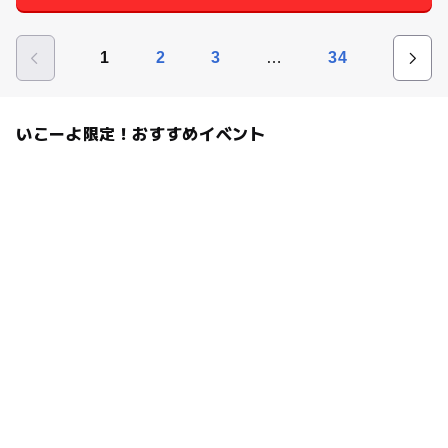
…
1
2
3
34
いこーよ限定！おすすめイベント