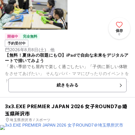
保存
0
開催中
完全無料
予約受付中
2026年8月8日(土)...他
【無料！夏休みの宿題にも◎】iPadで自由な未来をデジタルア
ートで描いてみよう
「暑い季節でも屋内で楽しく過ごしたい」「子供に新しい体験
をさせてあげたい」 そんなパパ・ママにぴったりのイベントを
ドコモショップで開催します。 いま話題の「デジタルアート」
続きをみる
を手軽に体験！...
3x3.EXE PREMIER JAPAN 2026 女子ROUND7＠埼
玉県所沢市
埼玉県所沢市 / スポーツ