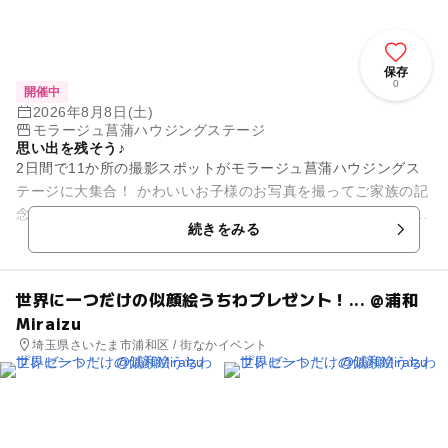
保存
0
開催中
2026年8月8日(土)
モラージュ菖蒲ハウジングステージ
思い出を残そう♪
2日間で11か所の撮影スポットがモラージュ菖蒲ハウジングス
テージに大集合！ かわいいお子様のお写真を撮ってご家族の記
念にいかがですか？ 色とりどりのフォトブースが、各モデルハ
続きをみる
ウスでお待ちし...
世界に一つだけの似顔絵うちわプレゼント！... @浦和
Miraizu
埼玉県さいたま市浦和区 / 街なかイベント