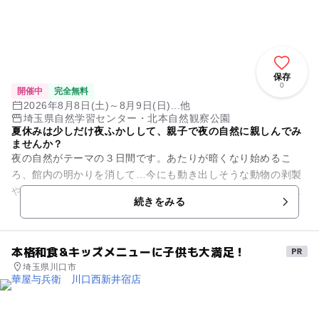
保存
0
開催中
完全無料
2026年8月8日(土)～8月9日(日)...他
埼玉県自然学習センター・北本自然観察公園
夏休みは少しだけ夜ふかしして、親子で夜の自然に親しんでみ
ませんか？
夜の自然がテーマの３日間です。あたりが暗くなり始めるこ
ろ、館内の明かりを消して…今にも動き出しそうな動物の剥製
や骨格標本をライトアップ！いつもとは違う、ちょっぴり謎め
続きをみる
いた雰囲気のセンターで、みな...
本格和食&キッズメニューに子供も大満足！
埼玉県川口市