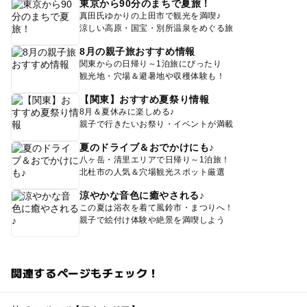
東京から90分のまちで夏旅！
真田氏ゆかりの上田市で観光を満喫♪
涼しい高原・国宝・別所温泉をめぐる旅
8月の親子旅おすすめ情報
関東からの日帰り～1泊旅にぴったり
観光地・穴場＆避暑地や収穫体験も！
【関東】おすすめ夏祭り情報
8月＆夏休みに楽しめる♪
親子で行きたいお祭り・イベントが満載
夏のドライブ＆おでかけにも♪
八ヶ岳・清里エリアで日帰り～1泊旅！
北杜市の人気＆穴場観光スポット厳選
涼やかな音色に癒やされる♪
この夏は浴衣を着て風鈴市・まつりへ！
親子で絵付け体験や絶景を満喫しよう
関連するページもチェック！