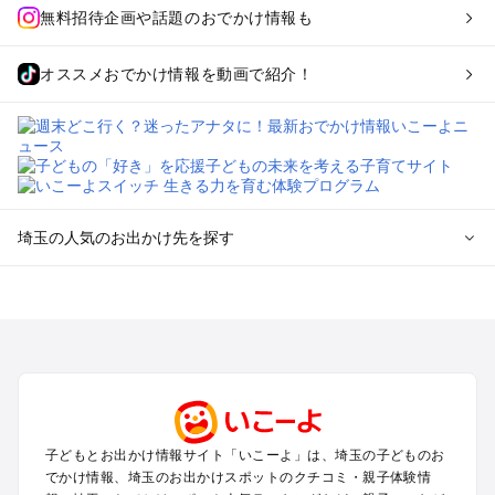
無料招待企画や話題のおでかけ情報も
オススメおでかけ情報を動画で紹介！
埼玉の人気のお出かけ先を探す
埼玉のエリアからプール子ども連れのお出かけスポット
を探す
川越・所沢・入間・新座のプールお出かけ
大宮・浦和・上尾・岩槻・蓮田のプールお出かけ
越谷・草加・春日部のプールお出かけ
秩父・長瀞のプールお出かけ
川口・戸田・和光・朝霞のプールお出かけ
子どもとお出かけ情報サイト「いこーよ」は、埼玉の子どものお
飯能・坂戸・東松山・日高のプールお出かけ
でかけ情報、埼玉のお出かけスポットのクチコミ・親子体験情
久喜・行田・加須・羽生のプールお出かけ