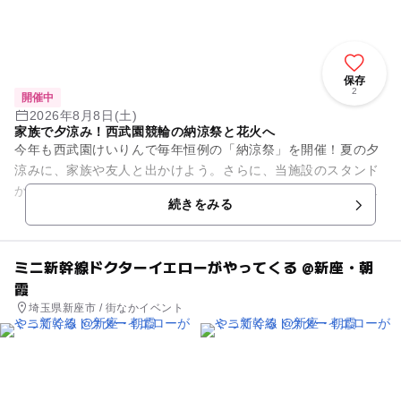
保存
2
開催中
2026年8月8日(土)
家族で夕涼み！西武園競輪の納涼祭と花火へ
今年も西武園けいりんで毎年恒例の「納涼祭」を開催！夏の夕
涼みに、家族や友人と出かけよう。さらに、当施設のスタンド
からは所沢の夜空を美しく彩る夏の風物詩「西武園ゆうえんち
続きをみる
打ち上げ花火」の一部を見...
ミニ新幹線ドクターイエローがやってくる @新座・朝
霞
埼玉県新座市 / 街なかイベント