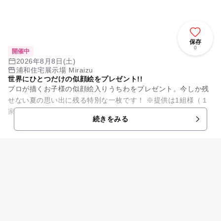
保存
0
開催中
2026年8月8日(土)
浦和住宅展示場 Miraizu
世界にひとつだけの似顔絵をプレゼント!!
プロが描くお子様の似顔絵入りうちわをプレゼント。今しか残
せない夏の思い出に残る特別な一枚です！ ※提供は1組様（１
家族）お2人までとさせていただきます。 ※お子様連れのご家
続きをみる
族が対象です。 ...