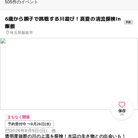
505件のイベント
久喜・行田・加須・羽生
6歳から親子で挑戦する川遊び！真夏の清流探検in
本庄・深谷・美里周辺
飯能
埼玉県飯能市
熊谷・太田・足利・古河
保存
28
まもなく開催
予約受付中 〜8月26日(水)
2026年8月9日(日)...他
透明度抜群の川の上流を探検！水辺の生き物との出会いも！