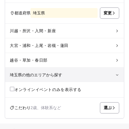
変更
都道府県
埼玉県
川越・所沢・入間・新座
大宮・浦和・上尾・岩槻・蓮田
越谷・草加・春日部
埼玉県の他のエリアから探す
秩父・長瀞
オンラインイベントのみを表示する
川口・戸田・和光・朝霞
選ぶ
こだわり
2歳、体験系など
飯能・坂戸・東松山・日高