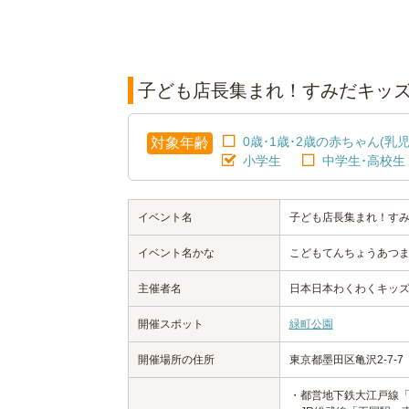
子ども店長集まれ！すみだキッズ春フ
0歳･1歳･2歳の赤ちゃん(乳児
対象年齢
小学生
中学生･高校生
イベント名
子ども店長集まれ！すみだキ
イベント名かな
こどもてんちょうあつまれ
主催者名
日本日本わくわくキッ
開催スポット
緑町公園
開催場所の住所
東京都墨田区亀沢2-7-7
・都営地下鉄大江戸線「