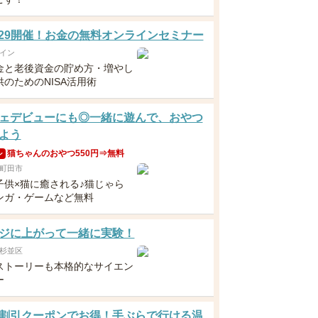
5・29開催！お金の無料オンラインセミナー
イン
金と老後資金の貯め方・増やし
のためのNISA活用術
ェデビューにも◎一緒に遊んで、おやつ
よう
猫ちゃんのおやつ550円⇒無料
ン
町田市
子供×猫に癒される♪猫じゃら
ンガ・ゲームなど無料
ジに上がって一緒に実験！
杉並区
ストーリーも本格的なサイエン
ー
割引クーポンでお得！手ぶらで行ける温