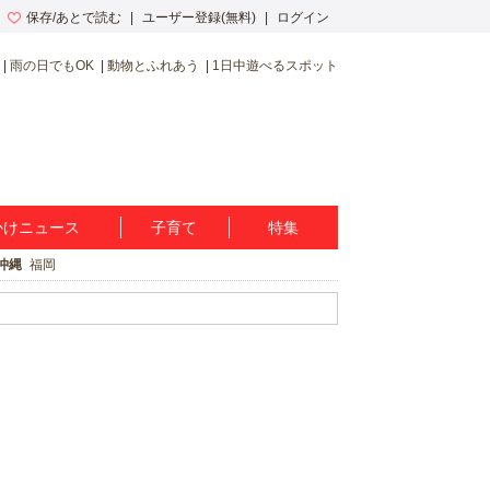
保存/あとで読む
ユーザー登録(無料)
ログイン
雨の日でもOK
動物とふれあう
1日中遊べるスポット
かけニュース
子育て
特集
沖縄
福岡