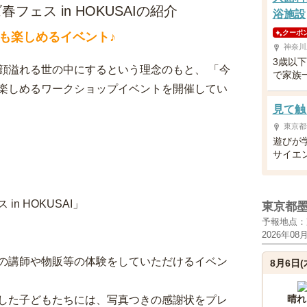
ェス in HOKUSAIの紹介
浴施設
クーポ
も楽しめるイベント♪
神奈川
3歳以
顔溢れる世の中にするという理念のもと、 「今
で家族
楽しめるワークショップイベントを開催してい
見て触
東京都
遊びが
サイエ
n HOKUSAI」
東京都
予報地点：
2026年08
の講師や物販等の体験をしていただけるイベン
8月6日(
晴れ
した子どもたちには、写真つきの感謝状をプレ