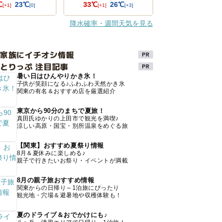
℃
23℃
33℃
26℃
[+1]
[0]
[+1]
[+3]
降水確率・週間天気を見る
け家族にイチオシ情報
とりっぷ 注目記事
暑い日はひんやりかき氷！
子供が笑顔になる♪ふわふわ天然かき氷
関東の有名＆おすすめ店を厳選紹介
東京から90分のまちで夏旅！
真田氏ゆかりの上田市で観光を満喫♪
涼しい高原・国宝・別所温泉をめぐる旅
【関東】おすすめ夏祭り情報
8月＆夏休みに楽しめる♪
親子で行きたいお祭り・イベントが満載
8月の親子旅おすすめ情報
関東からの日帰り～1泊旅にぴったり
観光地・穴場＆避暑地や収穫体験も！
夏のドライブ＆おでかけにも♪