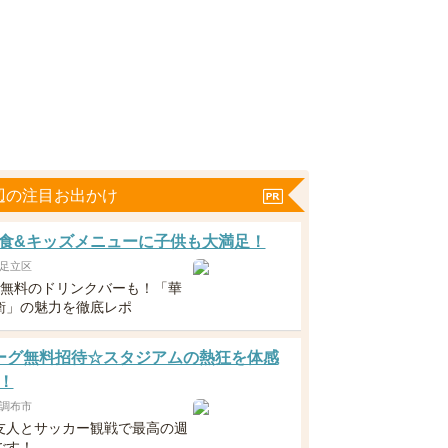
辺の注目お出かけ
食&キッズメニューに子供も大満足！
足立区
下無料のドリンクバーも！「華
衛」の魅力を徹底レポ
ーグ無料招待☆スタジアムの熱狂を体感
！
調布市
友人とサッカー観戦で最高の週
ごす！