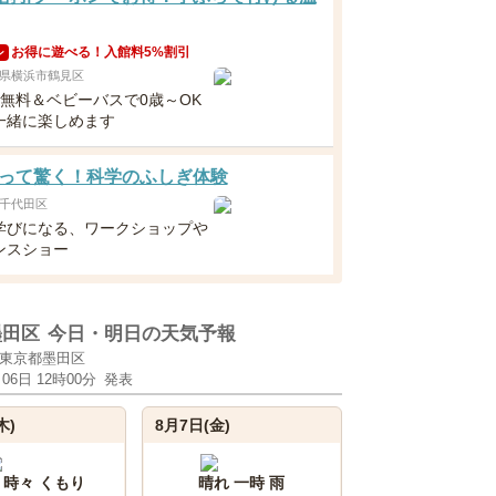
お得に遊べる！入館料5%割引
ン
県横浜市鶴見区
下無料＆ベビーバスで0歳～OK
一緒に楽しめます
って驚く！科学のふしぎ体験
千代田区
学びになる、ワークショップや
ンスショー
墨田区
今日・明日の天気予報
東京都墨田区
月06日 12時00分
発表
木)
8月7日(金)
 時々 くもり
晴れ 一時 雨