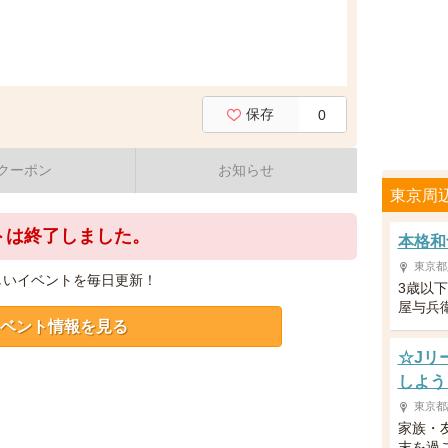
保存
0
クーポン
お知らせ
東京周
トは終了しました。
本格和
東京都
しいイベントを毎日更新！
3歳以
屋与兵
ベント情報を見る
☆Jリ
しよう
東京都
家族・
末を過