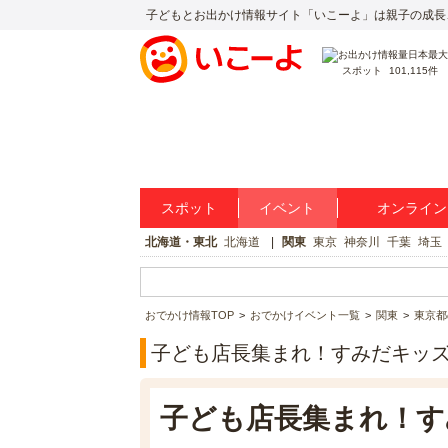
子どもとお出かけ情報サイト「いこーよ」は親子の成長
スポット
101,115件
スポット
イベント
オンライン
北海道・東北
北海道
関東
東京
神奈川
千葉
埼玉
おでかけ情報TOP
おでかけイベント一覧
関東
東京都
子ども店長集まれ！すみだキッズ春フ
子ども店長集まれ！す