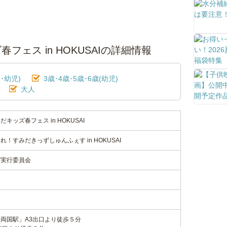
ェス in HOKUSAIの詳細情報
･幼児)
3歳･4歳･5歳･6歳(幼児)
大人
ッズ春フェス in HOKUSAI
！すみだきっずしゅんふぇす in HOKUSAI
ズ実行委員会
両国駅」A3出口より徒歩５分