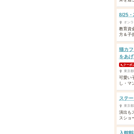
8/2
オンラ
教育資
方＆子供
猫カフ
をあげ
クーポ
東京都
可愛い
し・マ
ステー
東京都
演出も
スショ
入館料