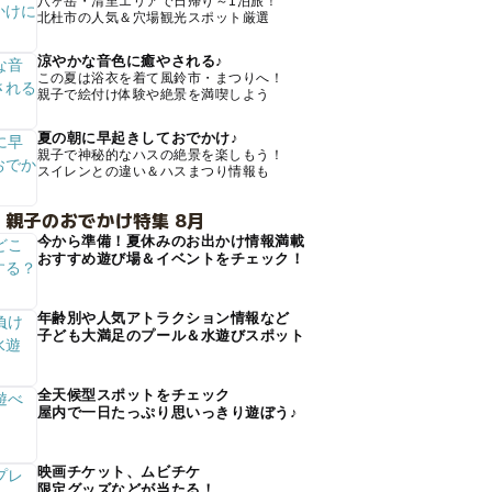
八ヶ岳・清里エリアで日帰り～1泊旅！
北杜市の人気＆穴場観光スポット厳選
涼やかな音色に癒やされる♪
この夏は浴衣を着て風鈴市・まつりへ！
親子で絵付け体験や絶景を満喫しよう
夏の朝に早起きしておでかけ♪
親子で神秘的なハスの絶景を楽しもう！
スイレンとの違い＆ハスまつり情報も
 親子のおでかけ特集 8月
今から準備！夏休みのお出かけ情報満載
おすすめ遊び場＆イベントをチェック！
年齢別や人気アトラクション情報など
子ども大満足のプール＆水遊びスポット
全天候型スポットをチェック
屋内で一日たっぷり思いっきり遊ぼう♪
映画チケット、ムビチケ
限定グッズなどが当たる！