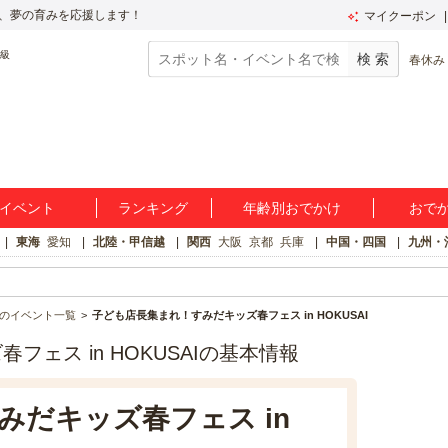
、夢の育みを応援します！
マイクーポン
春休み
イベント
ランキング
年齢別おでかけ
おで
東海
愛知
北陸・甲信越
関西
大阪
京都
兵庫
中国・四国
九州・
のイベント一覧
子ども店長集まれ！すみだキッズ春フェス in HOKUSAI
ェス in HOKUSAIの基本情報
みだキッズ春フェス in