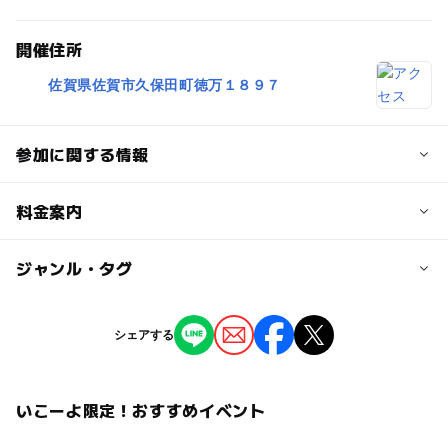
開催住所
佐賀県佐賀市久保田町徳万１８９７
参加に関する情報
定員
料金案内
40人
子供の料金
ジャンル・タグ
対象年齢
1,000円
小学生
中学生･高校生
大人
ジャンル
シェアする
子供の料金詳細
街なかイベント
予約/応募
小学生以下は1000円、中・高・大学生は2800円です。
予約必要
いこーよ限定！おすすめイベント
タグ
最終応募締切 2025-3-7(金)
大人の料金
東京
週末
親子で楽しめる
イベント
街歩き