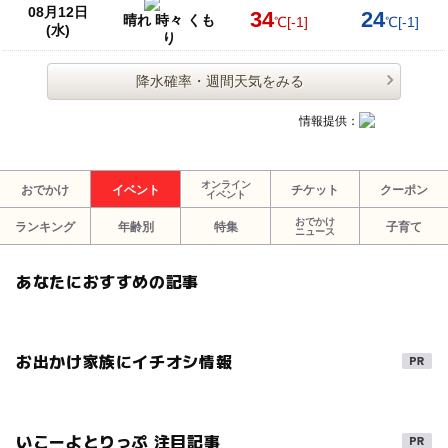
08月12日
34
24
晴れ 時々 くも
予約ページ
℃
[-1]
℃
[-1]
(水)
り
予約はこちらから
降水確率・週間天気をみる
情報提供：
オンライン
おでかけ
イベント
チケット
クーポン
イベント
おでかけ
ランキング
年齢別
特集
子育て
ニュース
あなたにおすすめの記事
お出かけ家族にイチオシ情報
いこーよとりっぷ 注目記事