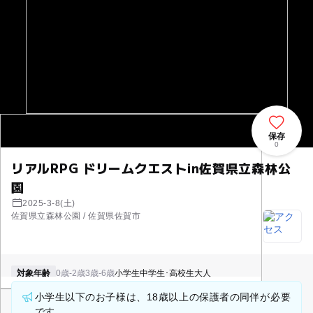
保存
0
リアルRPG ドリームクエストin佐賀県立森林公
園
2025-3-8(土)
佐賀県立森林公園 / 佐賀県佐賀市
対象年齢
0歳-2歳
3歳-6歳
小学生
中学生･高校生
大人
小学生以下のお子様は、18歳以上の保護者の同伴が必要
です。