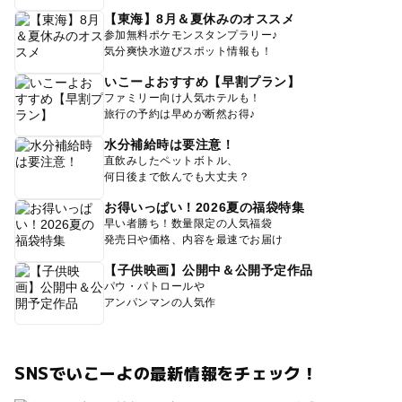
【東海】8月＆夏休みのオススメ
参加無料ポケモンスタンプラリー♪
気分爽快水遊びスポット情報も！
いこーよおすすめ【早割プラン】
ファミリー向け人気ホテルも！
旅行の予約は早めが断然お得♪
水分補給時は要注意！
直飲みしたペットボトル、
何日後まで飲んでも大丈夫？
お得いっぱい！2026夏の福袋特集
早い者勝ち！数量限定の人気福袋
発売日や価格、内容を最速でお届け
【子供映画】公開中＆公開予定作品
パウ・パトロールや
アンパンマンの人気作
SNSでいこーよの最新情報をチェック！