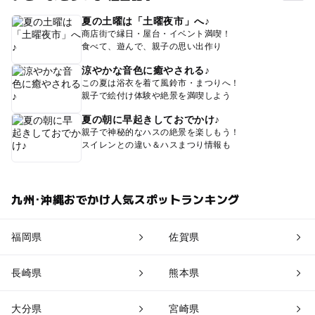
夏の土曜は「土曜夜市」へ♪
商店街で縁日・屋台・イベント満喫！
食べて、遊んで、親子の思い出作り
涼やかな音色に癒やされる♪
この夏は浴衣を着て風鈴市・まつりへ！
親子で絵付け体験や絶景を満喫しよう
夏の朝に早起きしておでかけ♪
親子で神秘的なハスの絶景を楽しもう！
スイレンとの違い＆ハスまつり情報も
九州･沖縄おでかけ人気スポットランキング
福岡県
佐賀県
長崎県
熊本県
大分県
宮崎県