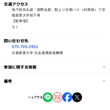
交通アクセス
地下鉄烏丸線「国際会館」駅より京都バス（40系統）で京
都産業大学前下車
【駐車場】
なし
問い合わせ先
075-705-2952
京都産業大学 社会連携推進機構
参加に関する情報
予約/応募
備考
問い合わせ先に直接ご確認ください。
※掲載の情報は天候や主催者側の都合などにより変更にな
シェアする
ることがあります。
情報提供：イベントバンク