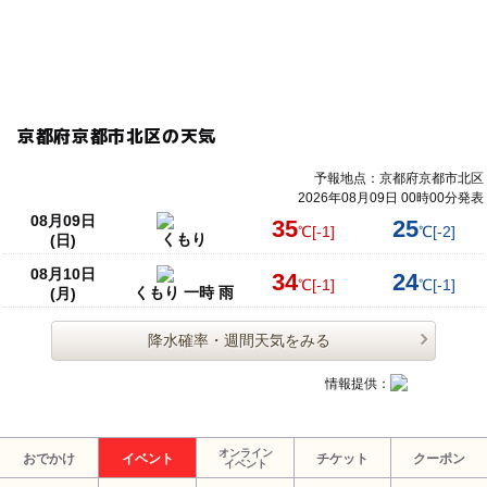
京都府京都市北区の天気
予報地点：京都府京都市北区
2026年08月09日 00時00分発表
08月09日
35
25
℃
[-1]
℃
[-2]
くもり
(日)
08月10日
34
24
℃
[-1]
℃
[-1]
くもり 一時 雨
(月)
降水確率・週間天気をみる
情報提供：
オンライン
おでかけ
イベント
チケット
クーポン
イベント