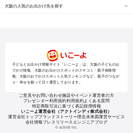
大阪の人気のお出かけ先を探す
大阪のエリアからプール子ども連れのお出かけスポット
を探す
堺・大阪南部（岸和田・関西空港・泉南）のプールお出かけ
高槻・吹田・豊中・茨木・箕面・枚方・伊丹空港のプールお出
かけ
梅田・キタ・淀屋橋・本町・福島のプールお出かけ
東大阪・八尾・寝屋川・守口・門真のプールお出かけ
子どもとお出かけ情報サイト「いこーよ」は、大阪の子どものお
大阪ベイエリア（USJ・南港）のプールお出かけ
でかけ情報、大阪のお出かけスポットのクチコミ・親子体験情
なんば・心斎橋・道頓堀・四ツ橋・ミナミのプールお出かけ
報、大阪のおでかけスポット人気ランキングなど、親子のつなが
天王寺・阿倍野・上本町・長居のプールお出かけ
り・幸せを願って日々運営しております。
大阪城・京橋・鶴見緑地のプールお出かけ
新大阪・江坂・十三のプールお出かけ
ご意見やお問い合わせ
施設やイベント運営者の方
プレゼンター利用規約
利用規約
よくある質問
特定商取引法に基づく表記
採用情報
大阪の定番お出かけスポット
いこーよ運営会社（アクトインディ株式会社）
運営会社トップ
ブランドストーリー
理念
未来図
運営サービス
大阪の遊園地
会社情報
プレスリリース
エンジニアブログ
大阪の動物園
© actindi Inc.
大阪のバーベキュー