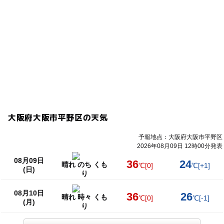
大阪府大阪市平野区の天気
予報地点：大阪府大阪市平野区
2026年08月09日 12時00分発表
08月09日
36
24
晴れ のち くも
℃
[0]
℃
[+1]
(日)
り
08月10日
36
26
晴れ 時々 くも
℃
[0]
℃
[-1]
(月)
り