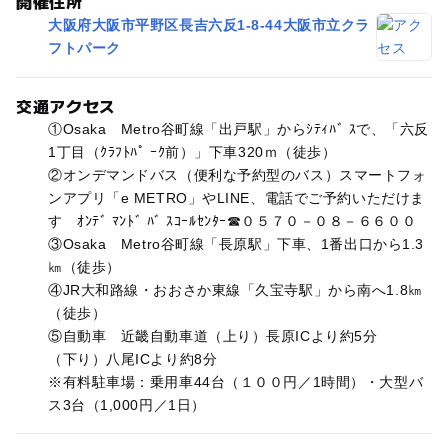
開催住所
大阪府大阪市平野区長吉六反1-8-44大阪市立クラ
フトパーク
交通アクセス
①Osaka Metro谷町線「出戸駅」からｼﾃｨﾊﾞ ｽで、「六反
1丁目（ｸﾗﾌﾄﾊﾟ ｰｸ前）」下車320ｍ（徒歩）
②オンデマンドバス（便利な予約型のバス）スマートフォ
ンアプリ「e METRO」やLINE、電話でご予約いただけま
す ｵﾝﾃﾞ ﾏﾝﾄﾞ ﾊﾞ ｽｺｰﾙｾﾝﾀｰ☎０５７０－０８－６６００
③Osaka Metro谷町線「長原駅」下車、1番出口から1.3
㎞（徒歩）
④JR大和路線・おおさか東線「久宝寺駅」から南へ1.8㎞
（徒歩）
⑤自動車 近畿自動車道（上り）長原ICより約5分
（下り）八尾ICより約8分
※有料駐車場：乗用車44台（１００円／1時間）・大型バ
ス3台（1,000円／1日）