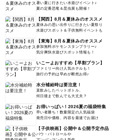
暑い夏に行きたい水遊びイベント♪
夏の定番恐竜＆昆虫展も開催！
【関西】8月＆夏休みのオススメ
夏休みの思い出作りに行きたい夏祭り
水遊びスポット＆子供無料イベントも
【東海】8月＆夏休みのオススメ
参加無料ポケモンスタンプラリー♪
気分爽快水遊びスポット情報も！
いこーよおすすめ【早割プラン】
ファミリー向け人気ホテルも！
旅行の予約は早めが断然お得♪
水分補給時は要注意！
直飲みしたペットボトル、
何日後まで飲んでも大丈夫？
お得いっぱい！2026夏の福袋特集
早い者勝ち！数量限定の人気福袋
発売日や価格、内容を最速でお届け
【子供映画】公開中＆公開予定作品
パウ・パトロールや
アンパンマンの人気作