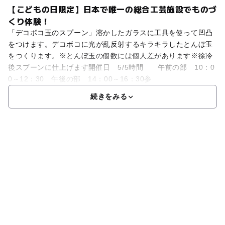
【こどもの日限定】日本で唯一の総合工芸施設でものづ
くり体験！
「デコボコ玉のスプーン」溶かしたガラスに工具を使って凹凸
をつけます。デコボコに光が乱反射するキラキラしたとんぼ玉
をつくります。※とんぼ玉の個数には個人差があります※徐冷
後スプーンに仕上げます開催日 5/5時間 午前の部 10：0
0～12：30 午後の部 14：00～16：30参
続きをみる