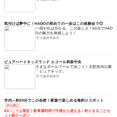
手作り
※小学生以下は保護者同伴
ハンドメイド
バーナーワーク
とんぼ玉
応募方法
気付けば夢中に！HADOの初めての一歩はこの体験会で◎
このイベントの受付は終了しました。
一回やれば分かる、この楽しさ！60分でHAD
Oの魅力を体感しよう！
大阪府和泉市
ピュアハートキッズランド エコール和泉中央
大きなボールプールで泳ごう！大型室内公園
「ピュアキッズ」
大阪府和泉市
市内～約30分でこの自然！家族で楽しめる海釣りスポット
クーポン
🎣いこーよ限定｜駐車場利用で午後から使える！釣りまるごとセ
ット割クーポン