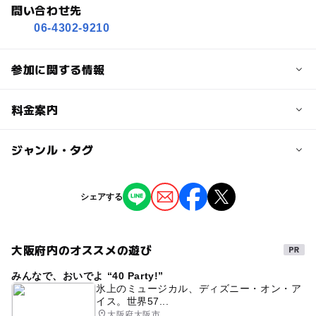
問い合わせ先
06-4302-9210
参加に関する情報
定員詳細
料金案内
※先着順
※定員に空きがあれば当日でも受け付けできます
子供の料金
ジャンル・タグ
3,500円
対象年齢
ジャンル
シェアする
小学生
中学生･高校生
季節のイベント
ものづくり・学び体験
予約/応募
大阪府内のオススメの遊び
タグ
予約必要
最終応募締切 2025-5-5(月)
みんなで、おいでよ “40 Party!”
1日体験
ものづくり
ものづくり体験
体験教室
氷上のミュージカル、ディズニー・オン・ア
イス。世界57...
ガラス工芸
ガラス
#雨の日でもOK
一日体験
注意・制限事項
大阪府大阪市