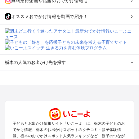
無料招待企画や話題のおでかけ情報も
オススメおでかけ情報を動画で紹介！
栃木の人気のお出かけ先を探す
栃木のエリアからプール子ども連れのお出かけスポット
を探す
那須高原・那須・板室のプールお出かけ
宇都宮・さくら・高根沢のプールお出かけ
日光・中禅寺湖・霧降高原・今市のプールお出かけ
小山・栃木・鹿沼周辺のプールお出かけ
熊谷・太田・足利・古河のプールお出かけ
子どもとお出かけ情報サイト「いこーよ」は、栃木の子どものお
塩原・矢板・大田原・西那須野のプールお出かけ
でかけ情報、栃木のお出かけスポットのクチコミ・親子体験情
鬼怒川・川治・湯西川・川俣のプールお出かけ
報、栃木のおでかけスポット人気ランキングなど、親子のつなが