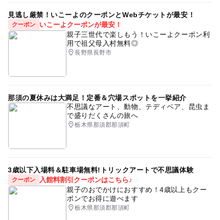
見逃し厳禁！いこーよのクーポンとWebチケットが最安！
いこーよクーポンが最安！
クーポン
親子三世代で楽しもう！いこーよクーポン利
用で祖父母入村無料◎
長野県長野市
那須の夏休みは大満足！定番＆穴場スポットを一挙紹介
不思議なアート、動物、テディベア、昆虫ま
で盛りだくさんの旅へ
栃木県那須郡那須町
3歳以下入場料＆駐車場無料!トリックアートで不思議体験
入館料割引クーポンはこちら♪
クーポン
親子のおでかけにおすすめ！4歳以上もクー
ポンでお得に遊べます
栃木県那須郡那須町