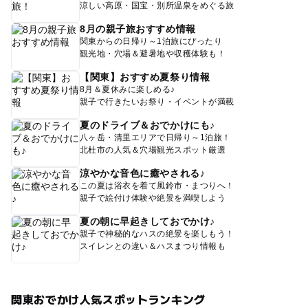
涼しい高原・国宝・別所温泉をめぐる旅
8月の親子旅おすすめ情報
関東からの日帰り～1泊旅にぴったり
観光地・穴場＆避暑地や収穫体験も！
【関東】おすすめ夏祭り情報
8月＆夏休みに楽しめる♪
親子で行きたいお祭り・イベントが満載
夏のドライブ＆おでかけにも♪
八ヶ岳・清里エリアで日帰り～1泊旅！
北杜市の人気＆穴場観光スポット厳選
涼やかな音色に癒やされる♪
この夏は浴衣を着て風鈴市・まつりへ！
親子で絵付け体験や絶景を満喫しよう
夏の朝に早起きしておでかけ♪
親子で神秘的なハスの絶景を楽しもう！
スイレンとの違い＆ハスまつり情報も
関東おでかけ人気スポットランキング