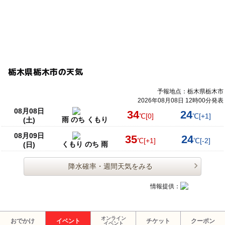
栃木県栃木市の天気
予報地点：栃木県栃木市
2026年08月08日 12時00分発表
08月08日
34
24
℃
[0]
℃
[+1]
雨 のち くもり
(土)
08月09日
35
24
℃
[+1]
℃
[-2]
くもり のち 雨
(日)
降水確率・週間天気をみる
情報提供：
オンライン
おでかけ
イベント
チケット
クーポン
イベント