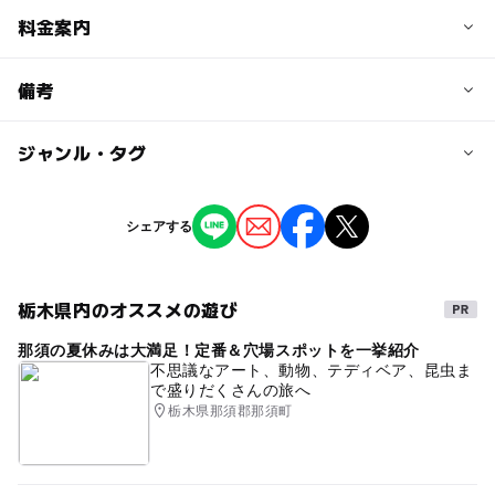
予約/応募
料金案内
問い合わせ先に直接ご確認ください。
料金について
備考
一般・大高生800円（640円）、中学生以下無料 ※
（ ）内は20名以上の団体料金
ジャンル・タグ
※掲載の情報は天候や主催者側の都合などにより変更にな
ることがあります。
情報提供：イベントバンク
タグ
シェアする
アートイベント・美術展
美術館のイベント
栃木県内のオススメの遊び
那須の夏休みは大満足！定番＆穴場スポットを一挙紹介
不思議なアート、動物、テディベア、昆虫ま
で盛りだくさんの旅へ
栃木県那須郡那須町