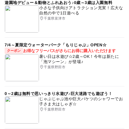
遊園地デビュー＆動物とふれあおう♪0歳～3歳は入園無料
小さな子供向けアトラクション充実！広大な
自然の中で1日遊べる
千葉県富津市
7/4～夏限定ウォーターパーク「もりじゃぶ」OPEN☆
お得なフリーパスがさらにお得に購入いただけます
クーポン
暑い日は水遊び☆2歳～OK！今年は新たに
「泡マシーン」が登場♪
千葉県野田市
0～2歳は無料で思いっきり水遊び♪巨大迷路でも遊ぼう！
じゃぶじゃぶ池や巨大バケツのシャワーでお
子さま大はしゃぎ☆
千葉県野田市