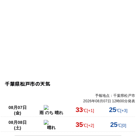
千葉県松戸市の天気
予報地点：千葉県松戸市
2026年08月07日 12時00分発表
08月07日
33
25
℃
[+1]
℃
[+3]
雨 のち 晴れ
(金)
08月08日
35
25
℃
[+2]
℃
[0]
晴れ
(土)