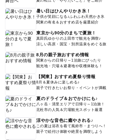
夏の松江で「やりたいこと」をご紹介
暑い日はひんやりかき氷！
子供が笑顔になる♪ふわふわ天然かき氷
関東の有名＆おすすめ店を厳選紹介
東京から90分のまちで夏旅！
真田氏ゆかりの上田市で観光を満喫♪
涼しい高原・国宝・別所温泉をめぐる旅
8月の親子旅おすすめ情報
関東からの日帰り～1泊旅にぴったり
観光地・穴場＆避暑地や収穫体験も！
【関東】おすすめ夏祭り情報
8月＆夏休みに楽しめる♪
親子で行きたいお祭り・イベントが満載
夏のドライブ＆おでかけにも♪
八ヶ岳・清里エリアで日帰り～1泊旅！
北杜市の人気＆穴場観光スポット厳選
涼やかな音色に癒やされる♪
この夏は浴衣を着て風鈴市・まつりへ！
親子で絵付け体験や絶景を満喫しよう