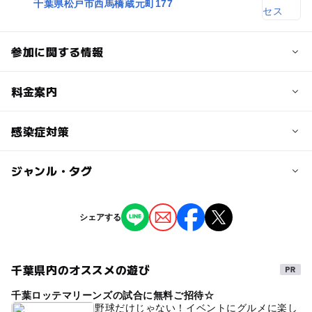
千葉県松戸市西馬橋蔵元町177
参加に関する情報
対象年齢
料金案内
0歳･1歳･2歳の赤ちゃん(乳児･幼児)
3歳･4歳･5歳･6歳(幼児)
子供の料金
感染症対策
3,000円
予約/応募
ジャンル・タグ
当イベントでは下記の感染防止対策を実施しております。
予約必要
子供の料金詳細
・1枠1組様限定
２アートの料金です。
ジャンル
応募方法
シェアする
撮影イベント
季節のイベント
・お出かけ前の健康チェックのご協力をお願いしておりま
上記オフィシャルサイトにて詳細をご確認いただき、お申
3アートは4000円です。
す。
し込みフォームよりお申し込みください(^^)
衣装レンタルされる場合は1着300円で承ります。
千葉県内のオススメの遊び
タグ
衣装着放題サービスは500円でとってもお得♪
千葉ロッテマリーンズの試合に無料ご招待☆
おひるねアート
こどもの写真
撮影会
予約ページ
野球だけじゃない！イベントにグルメに楽し