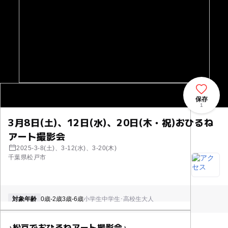
保存
1
3月8日(土)、12日(水)、20日(木・祝)おひるね
アート撮影会
2025-3-8(土)、3-12(水)、3-20(木)
千葉県松戸市
対象年齢
0歳-2歳
3歳-6歳
小学生
中学生･高校生
大人
♪松戸でおひるねアート撮影会♪