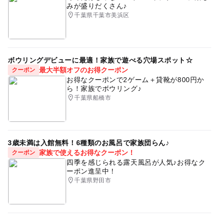
ご兄弟で一緒に撮影される場合は＋1000円頂戴いたしま
みが盛りだくさん♪
ベビー&キッズ撮影会
0・1・2歳の赤ちゃん
松戸
予約はこちらから
す。
千葉県千葉市美浜区
お昼寝アート
令和
千葉のイベント
柏
千葉県
室内なので雨の日でもOK
流山
鎌ヶ谷
船橋
おひるねアート撮影会
埼玉県
2025年3月のイベント
ボウリングデビューに最適！家族で遊べる穴場スポット☆
最大半額オフのお得クーポン
クーポン
3月
お得なクーポンで2ゲーム＋貸靴が800円か
ら！家族でボウリング♪
千葉県船橋市
3歳未満は入館無料！6種類のお風呂で家族団らん♪
家族で使えるお得なクーポン！
クーポン
四季を感じられる露天風呂が人気♪お得なク
ーポン進呈中！
千葉県野田市