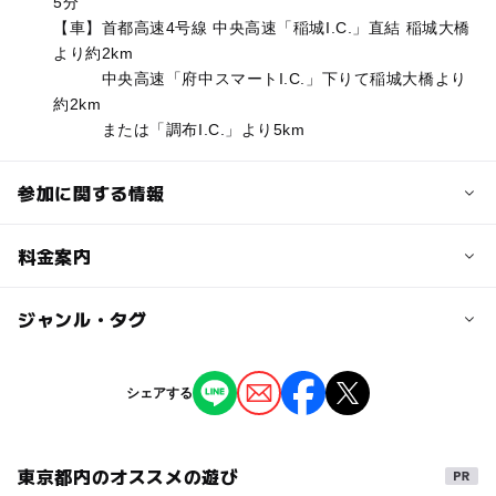
5分
【車】首都高速4号線 中央高速「稲城I.C.」直結 稲城大橋
より約2km
中央高速「府中スマートI.C.」下りて稲城大橋より
約2km
または「調布I.C.」より5km
参加に関する情報
対象年齢
料金案内
3歳･4歳･5歳･6歳(幼児)
小学生
中学生･高校生
大人
子供の料金詳細
ジャンル・タグ
予約/応募
【3歳～小学生】600円 ※別途入園料
予約不要
ジャンル
シェアする
大人の料金詳細
ものづくり・学び体験
【中学生以上】800円 ※別途入園料
東京都内のオススメの遊び
タグ