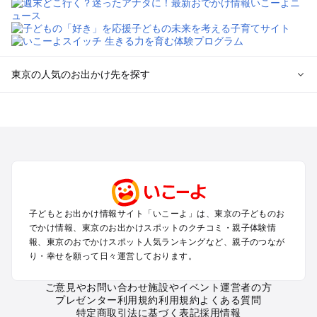
東京の人気のお出かけ先を探す
東京のエリアからプール子ども連れのお出かけスポット
を探す
立川・国分寺・八王子・昭島・多摩のプールお出かけ
お台場・品川・新橋・汐留・豊洲のプールお出かけ
上野・浅草・錦糸町・両国のプールお出かけ
町田・相模原・愛川・上野原のプールお出かけ
渋谷・原宿・恵比寿・中目黒・自由が丘のプールお出かけ
子どもとお出かけ情報サイト「いこーよ」は、東京の子どものお
池袋・赤羽・王子・巣鴨・目白・石神井のプールお出かけ
でかけ情報、東京のお出かけスポットのクチコミ・親子体験情
新宿・高田馬場・代々木・千駄ヶ谷のプールお出かけ
報、東京のおでかけスポット人気ランキングなど、親子のつなが
銀座・丸の内・日本橋・有楽町・築地・月島のプールお出かけ
り・幸せを願って日々運営しております。
吉祥寺・三鷹・中野・高円寺・荻窪・阿佐谷のプールお出かけ
小金井・小平・西東京・東村山・東久留米のプールお出かけ
ご意見やお問い合わせ
施設やイベント運営者の方
プレゼンター利用規約
利用規約
よくある質問
府中・調布・狛江のプールお出かけ
特定商取引法に基づく表記
採用情報