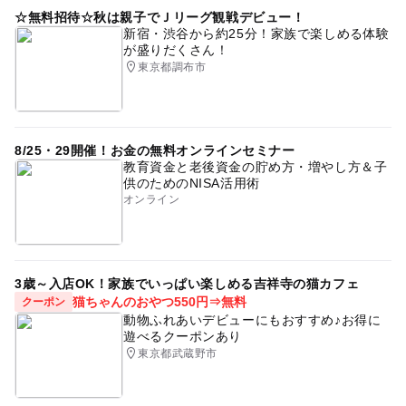
☆無料招待☆秋は親子でＪリーグ観戦デビュー！
超からだのひみつ大冒険
新宿・渋谷から約25分！家族で楽しめる体験
が盛りだくさん！
東京都調布市
8/25・29開催！お金の無料オンラインセミナー
教育資金と老後資金の貯め方・増やし方＆子
供のためのNISA活用術
オンライン
3歳～入店OK！家族でいっぱい楽しめる吉祥寺の猫カフェ
猫ちゃんのおやつ550円⇒無料
クーポン
動物ふれあいデビューにもおすすめ♪お得に
遊べるクーポンあり
東京都武蔵野市