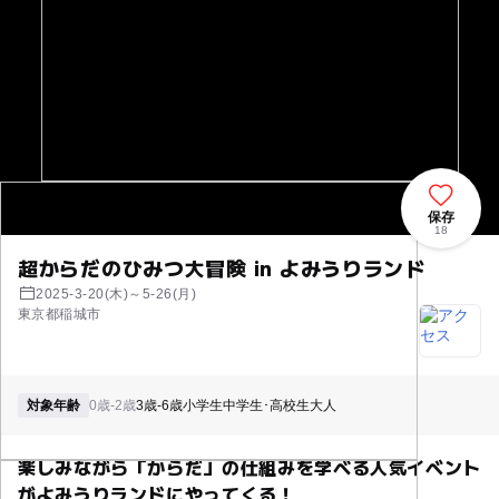
保存
18
超からだのひみつ大冒険 in よみうりランド
2025-3-20(木)～5-26(月)
東京都稲城市
対象年齢
0歳-2歳
3歳-6歳
小学生
中学生･高校生
大人
楽しみながら「からだ」の仕組みを学べる人気イベント
がよみうりランドにやってくる！