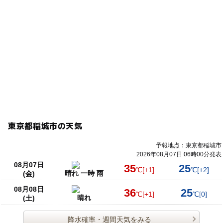
東京都稲城市の天気
予報地点：東京都稲城市
2026年08月07日 06時00分発表
08月07日
35
25
℃
[+1]
℃
[+2]
晴れ 一時 雨
(金)
08月08日
36
25
℃
[+1]
℃
[0]
晴れ
(土)
降水確率・週間天気をみる