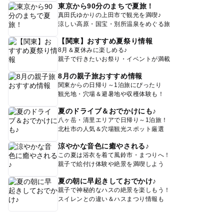
東京から90分のまちで夏旅！
真田氏ゆかりの上田市で観光を満喫♪
涼しい高原・国宝・別所温泉をめぐる旅
【関東】おすすめ夏祭り情報
8月＆夏休みに楽しめる♪
親子で行きたいお祭り・イベントが満載
8月の親子旅おすすめ情報
関東からの日帰り～1泊旅にぴったり
観光地・穴場＆避暑地や収穫体験も！
夏のドライブ＆おでかけにも♪
八ヶ岳・清里エリアで日帰り～1泊旅！
北杜市の人気＆穴場観光スポット厳選
涼やかな音色に癒やされる♪
この夏は浴衣を着て風鈴市・まつりへ！
親子で絵付け体験や絶景を満喫しよう
夏の朝に早起きしておでかけ♪
親子で神秘的なハスの絶景を楽しもう！
スイレンとの違い＆ハスまつり情報も