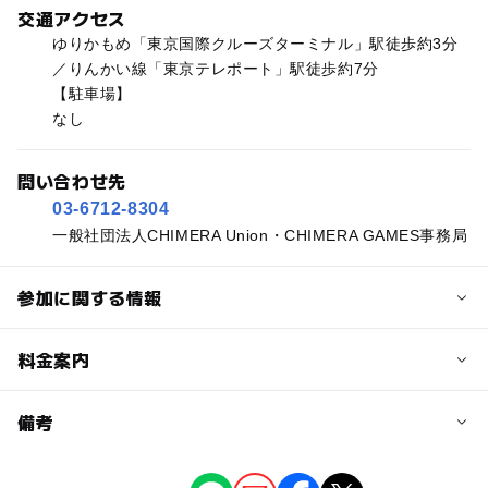
交通アクセス
ゆりかもめ「東京国際クルーズターミナル」駅徒歩約3分
／りんかい線「東京テレポート」駅徒歩約7分
【駐車場】
なし
問い合わせ先
03-6712-8304
一般社団法人CHIMERA Union・CHIMERA GAMES事務局
参加に関する情報
予約/応募
料金案内
問い合わせ先に直接ご確認ください。
料金について
備考
1日券前売一般：4,500円、高校生：2,000円／当日券一
般：6,000円、高校生：3,000円 2日券前売一般：7,000
※掲載の情報は天候や主催者側の都合などにより変更にな