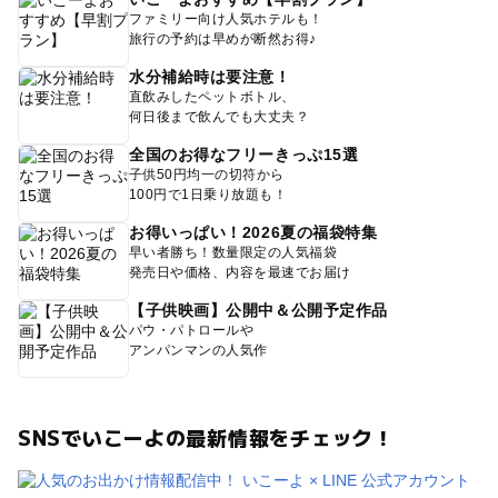
ファミリー向け人気ホテルも！
旅行の予約は早めが断然お得♪
水分補給時は要注意！
直飲みしたペットボトル、
何日後まで飲んでも大丈夫？
全国のお得なフリーきっぷ15選
子供50円均一の切符から
100円で1日乗り放題も！
お得いっぱい！2026夏の福袋特集
早い者勝ち！数量限定の人気福袋
発売日や価格、内容を最速でお届け
【子供映画】公開中＆公開予定作品
パウ・パトロールや
アンパンマンの人気作
SNSでいこーよの最新情報をチェック！