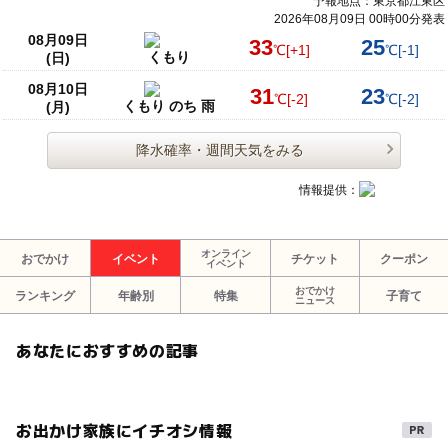
予報地点：東京都江東区
2026年08月09日 00時00分発表
08月09日
33
25
℃
[+1]
℃
[-1]
くもり
(日)
08月10日
31
23
℃
[-2]
℃
[-2]
くもり のち 雨
(月)
降水確率・週間天気をみる
情報提供：
オンライン
おでかけ
イベント
チケット
クーポン
イベント
おでかけ
ランキング
年齢別
特集
子育て
ニュース
あなたにおすすめの記事
お出かけ家族にイチオシ情報