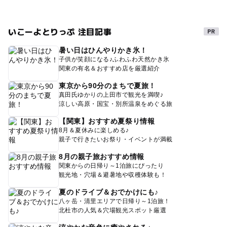
いこーよとりっぷ 注目記事
暑い日はひんやりかき氷！
子供が笑顔になる♪ふわふわ天然かき氷
関東の有名＆おすすめ店を厳選紹介
東京から90分のまちで夏旅！
真田氏ゆかりの上田市で観光を満喫♪
涼しい高原・国宝・別所温泉をめぐる旅
【関東】おすすめ夏祭り情報
8月＆夏休みに楽しめる♪
親子で行きたいお祭り・イベントが満載
8月の親子旅おすすめ情報
関東からの日帰り～1泊旅にぴったり
観光地・穴場＆避暑地や収穫体験も！
夏のドライブ＆おでかけにも♪
八ヶ岳・清里エリアで日帰り～1泊旅！
北杜市の人気＆穴場観光スポット厳選