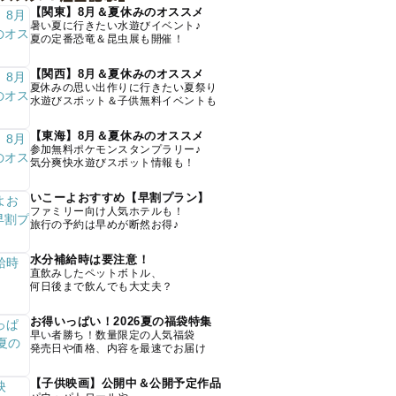
【関東】8月＆夏休みのオススメ
暑い夏に行きたい水遊びイベント♪
夏の定番恐竜＆昆虫展も開催！
【関西】8月＆夏休みのオススメ
夏休みの思い出作りに行きたい夏祭り
水遊びスポット＆子供無料イベントも
【東海】8月＆夏休みのオススメ
参加無料ポケモンスタンプラリー♪
気分爽快水遊びスポット情報も！
いこーよおすすめ【早割プラン】
ファミリー向け人気ホテルも！
旅行の予約は早めが断然お得♪
水分補給時は要注意！
直飲みしたペットボトル、
何日後まで飲んでも大丈夫？
お得いっぱい！2026夏の福袋特集
早い者勝ち！数量限定の人気福袋
発売日や価格、内容を最速でお届け
【子供映画】公開中＆公開予定作品