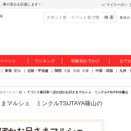
、夢の育みを応援します！
マイクーポン
春休み
イベント
ランキング
年齢別おでかけ
おで
東海
愛知
北陸・甲信越
関西
大阪
京都
兵庫
中国・四国
九州・
のイベント一覧
てづくり春日和！ぽかぽかお日さまマルシェ ミンクルTSUTAYA篠山
マルシェ ミンクルTSUTAYA篠山の