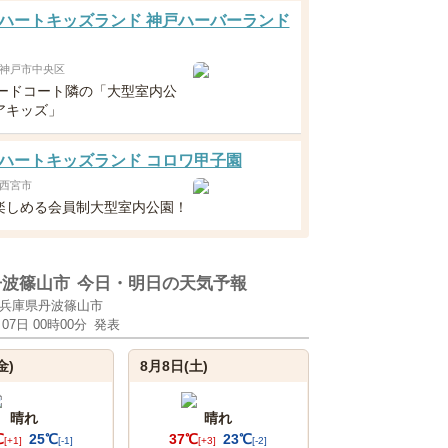
ハートキッズランド 神戸ハーバーランド
神戸市中央区
フードコート隣の「大型室内公
アキッズ」
ハートキッズランド コロワ甲子園
西宮市
楽しめる会員制大型室内公園！
丹波篠山市
今日・明日の天気予報
兵庫県丹波篠山市
月07日 00時00分
発表
金)
8月8日(土)
晴れ
晴れ
℃
25℃
37℃
23℃
[+1]
[-1]
[+3]
[-2]