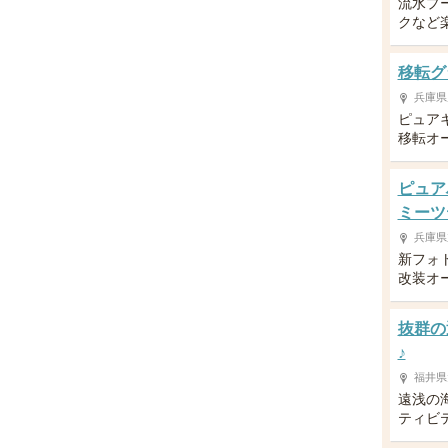
流水プ
クなど
移転グ
兵庫県
ピュア
移転オ
ピュア
ミーツ
兵庫県
新フォ
改装オ
抜群の
♪
福井県
遠浅の
ティビ