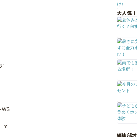
大人気！
521
ンWS
i_mi
編集部