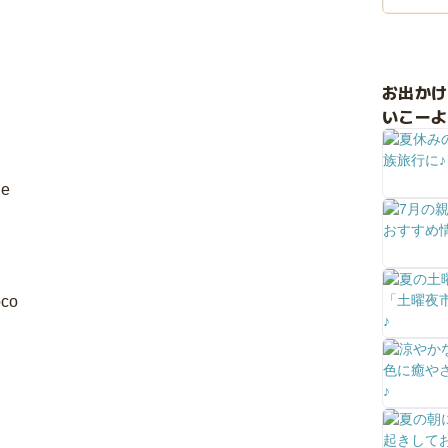
お出か
いこーよ
de
oco