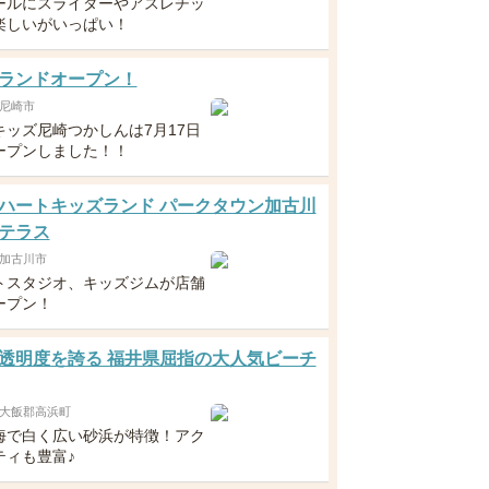
ールにスライダーやアスレチッ
楽しいがいっぱい！
ランドオープン！
尼崎市
キッズ尼崎つかしんは7月17日
ープンしました！！
ハートキッズランド パークタウン加古川
テラス
加古川市
トスタジオ、キッズジムが店舗
ープン！
透明度を誇る 福井県屈指の大人気ビーチ
大飯郡高浜町
海で白く広い砂浜が特徴！アク
ティも豊富♪