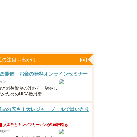
辺の注目お出かけ
5・29開催！お金の無料オンラインセミナー
イン
金と老後資金の貯め方・増やし
のためのNISA活用術
5万㎡の広さ！大レジャープールで思いきり
入園券とキングフリーパスが100円引き！
ン
加東市