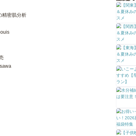
の精密肌分析
louis
売
_sawa