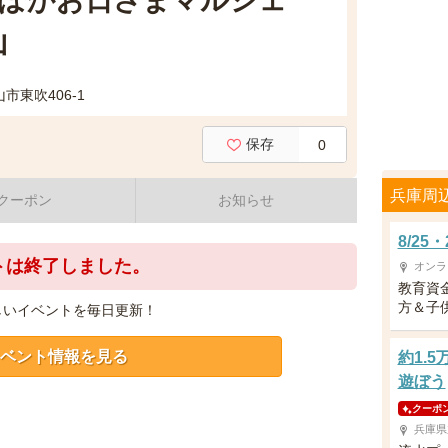
かぽかお日さまマルシェ
山
市東吹406-1
保存
0
兵庫周
クーポン
お知らせ
8/2
トは終了しました。
オンラ
教育資
方＆子供
しいイベントを毎日更新！
ベント情報を見る
約1.
遊ぼう
クーポ
兵庫県