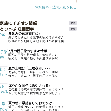
降水確率・週間天気を見る
け家族にイチオシ情報
とりっぷ 注目記事
夏休みの家族旅行に♪
親子で行きたい倉敷市の観光名所を紹介
映画のロケ地巡り＆親子向けの体験充実
7月の親子旅おすすめ情報
関西の日帰り旅や週末・連休旅に♪
観光地・穴場＆祭り＆外遊びを満喫
夏の土曜は「土曜夜市」へ♪
商店街で縁日・屋台・イベント満喫！
食べて、遊んで、親子の思い出作り
涼やかな音色に癒やされる♪
この夏は浴衣を着て風鈴市・まつりへ！
親子で絵付け体験や絶景を満喫しよう
夏の朝に早起きしておでかけ♪
親子で神秘的なハスの絶景を楽しもう！
スイレンとの違い＆ハスまつり情報も