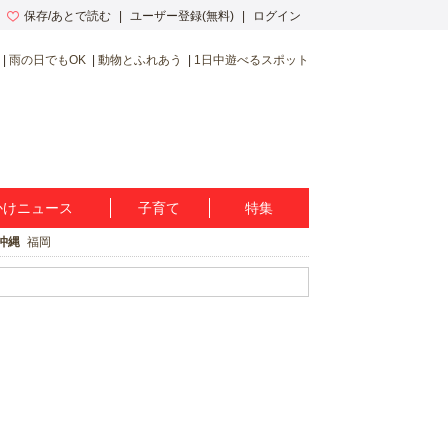
保存/あとで読む
ユーザー登録(無料)
ログイン
雨の日でもOK
動物とふれあう
1日中遊べるスポット
かけニュース
子育て
特集
沖縄
福岡