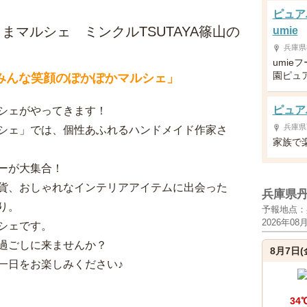
ピュア
マルシェ ミンクルTSUTAYA篠山の
umie
兵庫県
umie
園ピュ
みんな笑顔のぽかぽかマルシェ」
ピュア
シェがやってきます！
兵庫県
シェ」では、個性あふれるハンドメイド作家さ
家族で
ーが大集合！
貨、おしゃれなインテリアアイテムに出会った
兵庫県
り。
予報地点：
2026年08
シェです。
過ごしに来ませんか？
8月7日(
一日をお楽しみください♪
34