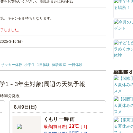
費をお支払いください。※現金またはPayPay
次第、キャンセル待ちとなります。
終了しました。
25-3-16(日)
サッカー体験
小学生
1日体験
体験教室
一日体験
編集部
(小学1～3年生対象)周辺の天気予報
18時00分発表
8月9日(日)
くもり 一時 雨
33℃
最高[前日差]
[-1]