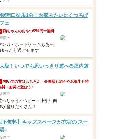
袋駅西口徒歩1分！お家みたいにくつろげ
フェ
猫ちゃんのおやつ550円⇒無料
ン
豊島区
マンガ・ボードゲームもあっ
日ゆったり過ごせます
大級！いつでも思いっきり遊べる屋内遊
初めての方はもちろん、会員様も紹介やお誕生月特
ン
無料！お得に遊ぼう♪
多摩市
遊べちゃう♪ ベビー～小学生向
びが盛りだくさん！
以下無料】キッズスペースが充実の スー
湯♪
多摩市