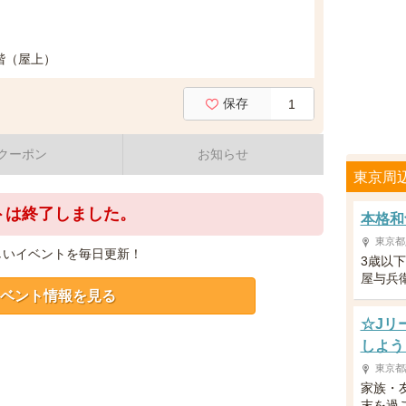
R階（屋上）
保存
1
クーポン
お知らせ
東京周
トは終了しました。
本格和
東京都
しいイベントを毎日更新！
3歳以
屋与兵
ベント情報を見る
☆Jリ
しよう
東京都
家族・
末を過