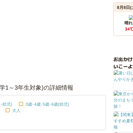
8月8日(
晴れ
34
お出か
いこーよ
(小学1～3年生対象)の詳細情報
･幼児)
3歳･4歳･5歳･6歳(幼児)
大人