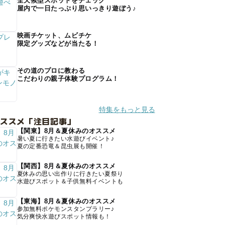
全天候型スポットをチェック
屋内で一日たっぷり思いっきり遊ぼう♪
映画チケット、ムビチケ
限定グッズなどが当たる！
その道のプロに教わる
こだわりの親子体験プログラム！
特集をもっと見る
オススメ「注目記事」
【関東】8月＆夏休みのオススメ
暑い夏に行きたい水遊びイベント♪
夏の定番恐竜＆昆虫展も開催！
【関西】8月＆夏休みのオススメ
夏休みの思い出作りに行きたい夏祭り
水遊びスポット＆子供無料イベントも
【東海】8月＆夏休みのオススメ
参加無料ポケモンスタンプラリー♪
気分爽快水遊びスポット情報も！