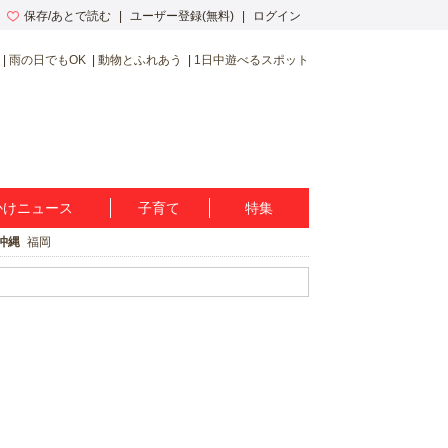
保存/あとで読む
ユーザー登録(無料)
ログイン
雨の日でもOK
動物とふれあう
1日中遊べるスポット
かけニュース
子育て
特集
沖縄
福岡