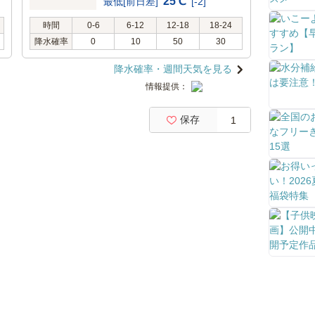
25℃
最低[前日差]
[-2]
時間
0-6
6-12
12-18
18-24
降水確率
0
10
50
30
降水確率・週間天気を見る
情報提供：
保存
1