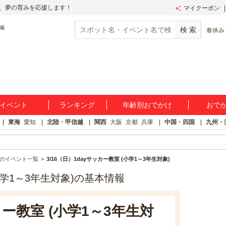
、夢の育みを応援します！
マイクーポン
春休み
イベント
ランキング
年齢別おでかけ
おで
東海
愛知
北陸・甲信越
関西
大阪
京都
兵庫
中国・四国
九州・
のイベント一覧
3/16（日）1dayサッカー教室 (小学1～3年生対象)
(小学1～3年生対象)の基本情報
カー教室 (小学1～3年生対