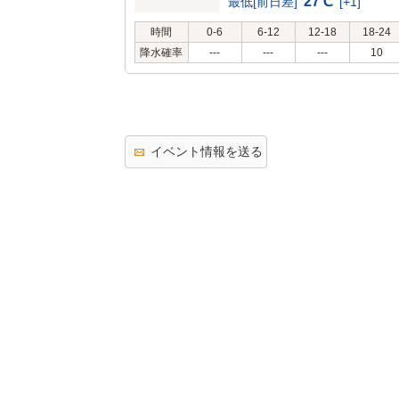
27℃
最低[前日差]
[+1]
時間
0-6
6-12
12-18
18-24
降水確率
---
---
---
10
イベント情報を送る