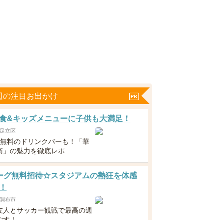
辺の注目お出かけ
食&キッズメニューに子供も大満足！
足立区
下無料のドリンクバーも！「華
衛」の魅力を徹底レポ
ーグ無料招待☆スタジアムの熱狂を体感
！
調布市
友人とサッカー観戦で最高の週
ごす！