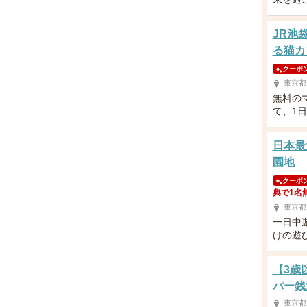
JR池
る猫カ
クーポ
東京都
無料の
て、1
日本最
園地
クーポ
典で1名
東京都
一日中
けの遊
【3歳
パー銭
東京都