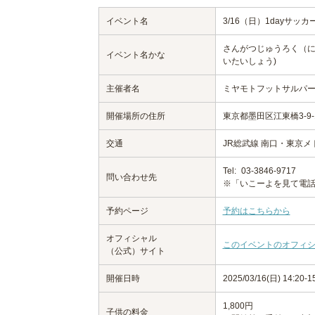
イベント名
3/16（日）1dayサッカ
さんがつじゅうろく（に
イベント名かな
いたいしょう)
主催者名
ミヤモトフットサルパ
開催場所の住所
東京都墨田区江東橋3-9
交通
JR総武線 南口・東京
Tel:
03-3846-9717
問い合わせ先
※「いこーよを見て電
予約ページ
予約はこちらから
オフィシャル
このイベントのオフィ
（公式）サイト
開催日時
2025/03/16(日) 14:20
1,800円
子供の料金