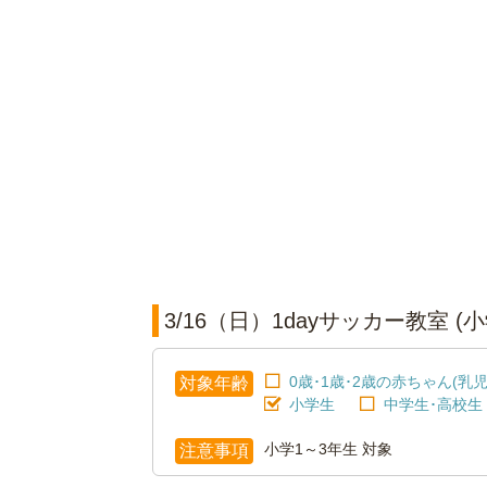
3/16（日）1dayサッカー教室 
0歳･1歳･2歳の赤ちゃん(乳児
対象年齢
小学生
中学生･高校生
小学1～3年生 対象
注意事項