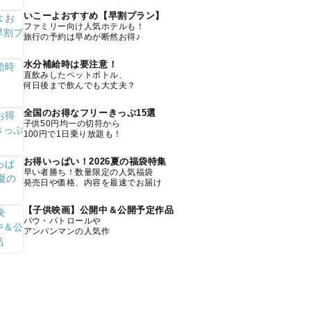
いこーよおすすめ【早割プラン】
ファミリー向け人気ホテルも！
旅行の予約は早めが断然お得♪
水分補給時は要注意！
直飲みしたペットボトル、
何日後まで飲んでも大丈夫？
全国のお得なフリーきっぷ15選
子供50円均一の切符から
100円で1日乗り放題も！
お得いっぱい！2026夏の福袋特集
早い者勝ち！数量限定の人気福袋
発売日や価格、内容を最速でお届け
【子供映画】公開中＆公開予定作品
パウ・パトロールや
アンパンマンの人気作