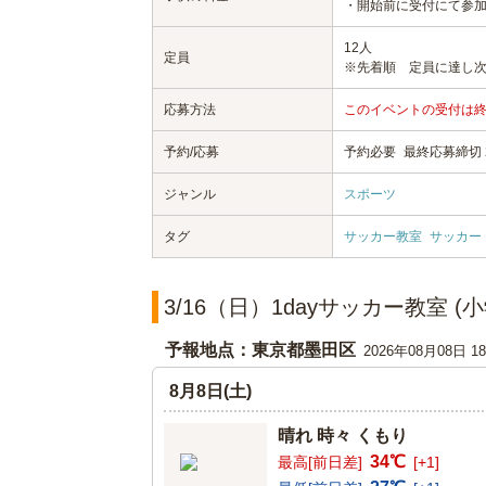
・開始前に受付にて参加
12人
定員
※先着順 定員に達し
応募方法
このイベントの受付は
予約/応募
予約必要
最終応募締切 20
ジャンル
スポーツ
タグ
サッカー教室
サッカー
3/16（日）1dayサッカー教室 
予報地点：東京都墨田区
2026年08月08日 
8月8日(土)
晴れ 時々 くもり
34℃
最高[前日差]
[+1]