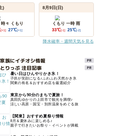
土)
8月9日(日)
 時々 くもり
くもり 一時 雨
℃
27℃
33℃
25℃
[+1]
[+1]
[-1]
[-2]
降水確率・週間天気を見る
け家族にイチオシ情報
とりっぷ 注目記事
暑い日はひんやりかき氷！
子供が笑顔になる♪ふわふわ天然かき氷
関東の有名＆おすすめ店を厳選紹介
東京から90分のまちで夏旅！
真田氏ゆかりの上田市で観光を満喫♪
涼しい高原・国宝・別所温泉をめぐる旅
【関東】おすすめ夏祭り情報
8月＆夏休みに楽しめる♪
親子で行きたいお祭り・イベントが満載