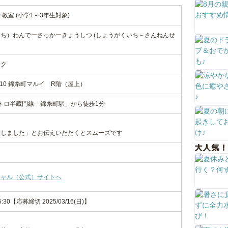
ー教室 (小学1～3年生対象)
ち）わんでーさっかーきょうしつ (しょうがくいち～さんねんせ
ーク
-10 錦糸町マルイ R階（屋上）
メトロ半蔵門線「錦糸町駅」から徒歩1分
話しました」とお伝えいただくとスムーズです
大人気！
シャル（公式）サイトへ
-15:30【応募締切 2025/03/16(日)】