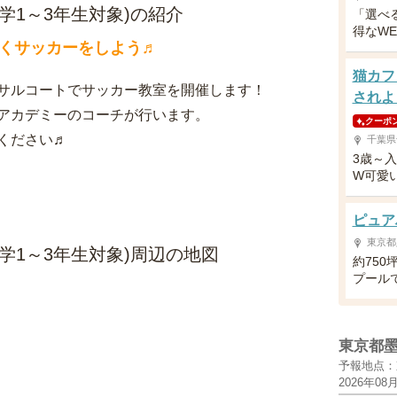
(小学1～3年生対象)の紹介
「選べ
得なW
くサッカーをしよう♬
猫カフ
サルコートでサッカー教室を開催します！
されよ
アカデミーのコーチが行います。
クーポ
ください♬
千葉県
3歳～
W可愛
ピュア
東京都
(小学1～3年生対象)周辺の地図
約75
プール
東京都
予報地点：
2026年08