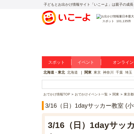
子どもとお出かけ情報サイト「いこーよ」は親子の成長
スポット
101,135件
スポット
イベント
オンライン
北海道・東北
北海道
関東
東京
神奈川
千葉
埼玉
おでかけ情報TOP
おでかけイベント一覧
関東
東京都
3/16（日）1dayサッカー教室 
3/16（日）1dayサッ