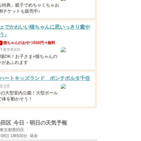
る特典」親子でめちゃくちゃお
EBチケットも販売中♪
ェでかわいい猫ちゃんに思いっきり癒や
う♪
猫ちゃんのおやつ550円⇒無料
ン
千葉市美浜区
入場OK！お子さま×猫ちゃんの
いがあふれます
ハートキッズランド ポンテポルタ千住
足立区
0坪の大型室内公園！大型ボール
で体を動かそう！
墨田区
今日・明日の天気予報
東京都墨田区
月08日 18時00分
発表