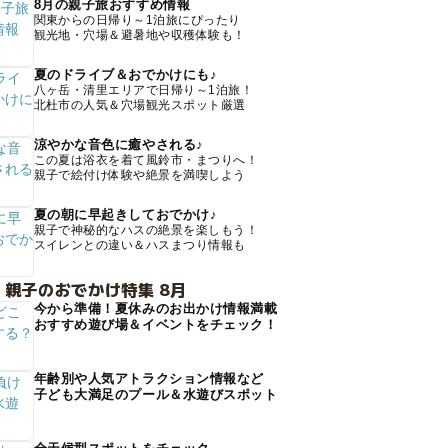
8月の親子旅おすすめ情報
関東からの日帰り～1泊旅にぴったり
観光地・穴場＆避暑地や収穫体験も！
夏のドライブ＆おでかけにも♪
八ヶ岳・清里エリアで日帰り～1泊旅！
北杜市の人気＆穴場観光スポット厳選
涼やかな音色に癒やされる♪
この夏は浴衣を着て風鈴市・まつりへ！
親子で絵付け体験や絶景を満喫しよう
夏の朝に早起きしておでかけ♪
親子で神秘的なハスの絶景を楽しもう！
スイレンとの違い＆ハスまつり情報も
 親子のおでかけ特集 8月
今から準備！夏休みのお出かけ情報満載
おすすめ遊び場＆イベントをチェック！
年齢別や人気アトラクション情報など
子ども大満足のプール＆水遊びスポット