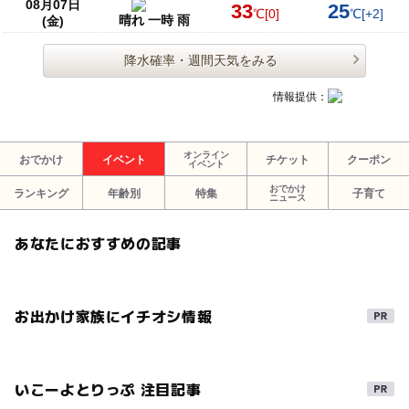
08月07日
33
25
℃
[0]
℃
[+2]
晴れ 一時 雨
(金)
降水確率・週間天気をみる
情報提供：
オンライン
おでかけ
イベント
チケット
クーポン
イベント
おでかけ
ランキング
年齢別
特集
子育て
ニュース
あなたにおすすめの記事
お出かけ家族にイチオシ情報
いこーよとりっぷ 注目記事