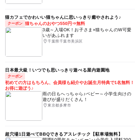
猫カフェでかわいい猫ちゃんに思いっきり癒やされよう♪
猫ちゃんのおやつ550円⇒無料
クーポン
3歳～入場OK！お子さま×猫ちゃんのW可愛
いがあふれます
千葉県千葉市美浜区
日本最大級！いつでも思いっきり遊べる屋内遊園地
クーポン
初めての方はもちろん、会員様も紹介やお誕生月特典で1名無料！
お得に遊ぼう♪
雨の日もへっちゃら♪ベビー～小学生向けの
遊びが盛りだくさん！
東京都多摩市
超穴場1日遊べてBBQできるアスレチック【駐車場無料】
開園50周年キャンペーン♪小学生入場料200