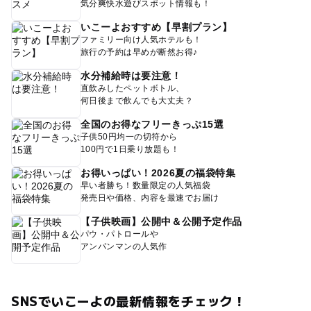
気分爽快水遊びスポット情報も！
いこーよおすすめ【早割プラン】
ファミリー向け人気ホテルも！
旅行の予約は早めが断然お得♪
水分補給時は要注意！
直飲みしたペットボトル、
何日後まで飲んでも大丈夫？
全国のお得なフリーきっぷ15選
子供50円均一の切符から
100円で1日乗り放題も！
お得いっぱい！2026夏の福袋特集
早い者勝ち！数量限定の人気福袋
発売日や価格、内容を最速でお届け
【子供映画】公開中＆公開予定作品
パウ・パトロールや
アンパンマンの人気作
SNSでいこーよの最新情報をチェック！