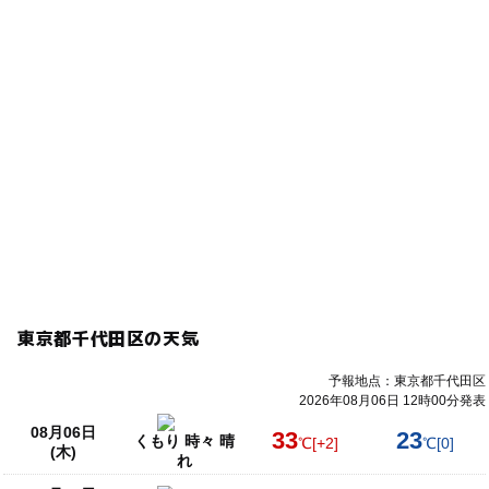
東京都千代田区の天気
予報地点：東京都千代田区
2026年08月06日 12時00分発表
08月06日
33
23
くもり 時々 晴
℃
[+2]
℃
[0]
(木)
れ