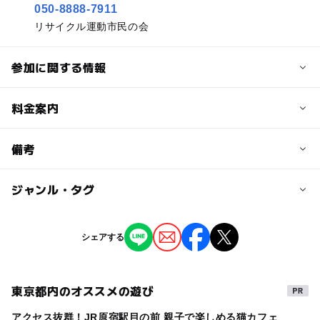
050-8888-7911
リサイクル運動市民の会
参加に関する情報
予約/応募
料金案内
問い合わせ先に直接ご確認ください。
料金について
備考
注意・制限事項
入場無料 ※出店には要事前予約・要参加費
問合せは、HP内記載のメールにて。
ジャンル・タグ
※掲載の情報は天候や主催者側の都合などにより変更にな
ることがあります。
情報提供：イベントバンク
タグ
シェアする
マルシェ
東京都内のオススメの遊び
アクセス抜群！JR原宿駅目の前 親子で楽しめる猫カフェ