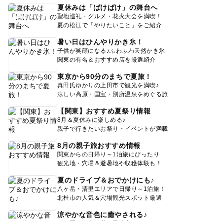
夏休みは「ばけばけ」の舞台へ
聖地巡礼・グルメ・花火大会を満喫！
夏の松江で「やりたいこと」をご紹介
暑い日はひんやりかき氷！
子供が笑顔になる♪ふわふわ天然かき氷
関東の有名＆おすすめ店を厳選紹介
東京から90分のまちで夏旅！
真田氏ゆかりの上田市で観光を満喫♪
涼しい高原・国宝・別所温泉をめぐる旅
【関東】おすすめ夏祭り情報
8月＆夏休みに楽しめる♪
親子で行きたいお祭り・イベントが満載
8月の親子旅おすすめ情報
関東からの日帰り～1泊旅にぴったり
観光地・穴場＆避暑地や収穫体験も！
夏のドライブ＆おでかけにも♪
八ヶ岳・清里エリアで日帰り～1泊旅！
北杜市の人気＆穴場観光スポット厳選
涼やかな音色に癒やされる♪