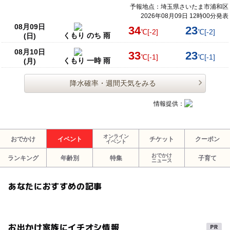
予報地点：埼玉県さいたま市浦和区
2026年08月09日 12時00分発表
08月09日
34
23
℃
[-2]
℃
[-2]
くもり のち 雨
(日)
08月10日
33
23
℃
[-1]
℃
[-1]
くもり 一時 雨
(月)
降水確率・週間天気をみる
情報提供：
オンライン
おでかけ
イベント
チケット
クーポン
イベント
おでかけ
ランキング
年齢別
特集
子育て
ニュース
あなたにおすすめの記事
お出かけ家族にイチオシ情報