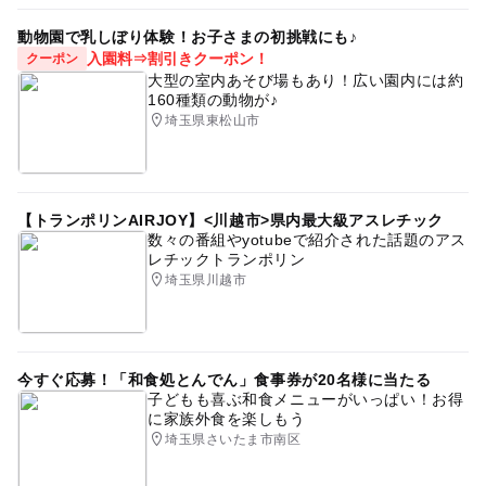
動物園で乳しぼり体験！お子さまの初挑戦にも♪
入園料⇒割引きクーポン！
クーポン
大型の室内あそび場もあり！広い園内には約
160種類の動物が♪
埼玉県東松山市
【トランポリンAIRJOY】<川越市>県内最大級アスレチック
数々の番組やyotubeで紹介された話題のアス
レチックトランポリン
埼玉県川越市
今すぐ応募！「和食処とんでん」食事券が20名様に当たる
子どもも喜ぶ和食メニューがいっぱい！お得
に家族外食を楽しもう
埼玉県さいたま市南区