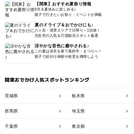
【関東】おすすめ夏祭り情報
8月＆夏休みに楽しめる♪
親子で行きたいお祭り・イベントが満載
夏のドライブ＆おでかけにも♪
八ヶ岳・清里エリアで日帰り～1泊旅！
北杜市の人気＆穴場観光スポット厳選
涼やかな音色に癒やされる♪
この夏は浴衣を着て風鈴市・まつりへ！
親子で絵付け体験や絶景を満喫しよう
関東おでかけ人気スポットランキング
茨城県
栃木県
群馬県
埼玉県
千葉県
東京都