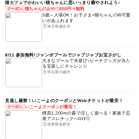
猫カフェでかわいい猫ちゃんに思いっきり癒やされよう♪
猫ちゃんのおやつ550円⇒無料
クーポン
3歳～入場OK！お子さま×猫ちゃんのW可愛
いがあふれます
埼玉県越谷市
8/11 参加無料!ジャンボプールでジャブジャブお宝さがし
大きなプールで水遊び♪ビーチグッズが当た
る宝探しにチャレンジ
埼玉県川越市
見逃し厳禁！いこーよのクーポンとWebチケットが最安！
いこーよクーポンが最安！
クーポン
標高1,200mの森で涼しく遊べる！家族で忍
者アスレチックへGO◎
長野県長野市