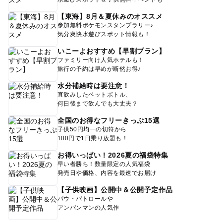
【東海】8月＆夏休みのオススメ
参加無料ポケモンスタンプラリー♪
気分爽快水遊びスポット情報も！
いこーよおすすめ【早割プラン】
ファミリー向け人気ホテルも！
旅行の予約は早めが断然お得♪
水分補給時は要注意！
直飲みしたペットボトル、
何日後まで飲んでも大丈夫？
全国のお得なフリーきっぷ15選
子供50円均一の切符から
100円で1日乗り放題も！
お得いっぱい！2026夏の福袋特集
早い者勝ち！数量限定の人気福袋
発売日や価格、内容を最速でお届け
【子供映画】公開中＆公開予定作品
パウ・パトロールや
アンパンマンの人気作