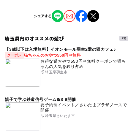
対象年齢
1,200円
3歳･4歳･5歳･6歳(幼児)
小学生
中学生･高校生
大人
ジャンル
シェアする
子供の料金詳細
芸術鑑賞・自然観賞
予約/応募
4歳以上入場可
予約必要
埼玉県内のオススメの遊び
タグ
大人の料金
注意・制限事項
【3歳以下は入場無料】イオンモール羽生2階の猫カフェ♪
4歳以上入場可能
1,200円
猫ちゃんのおやつ550円⇒無料
クーポン
4歳未満のお子さまの入場はご遠慮いただいております。0
4歳未満対象の託児サービス有り(有料・要予約)
お得な猫おやつ550円⇒無料クーポンで猫ち
歳6か月以上のお子さま対象の託児サービスあり（有料・
ゃんの人気を独り占め
春休みスペシャル
要予約）。詳しくはホームページをご確認ください。
埼玉県羽生市
応募方法
前売券販売中。
親子で学ぶ鉄道信号ゲーム8/8-9開催
残席がある場合のみ、当日券を販売いたします。
要予約制イベント／さいたまプラザノースで
開催
埼玉県さいたま市
予約ページ
予約はこちらから