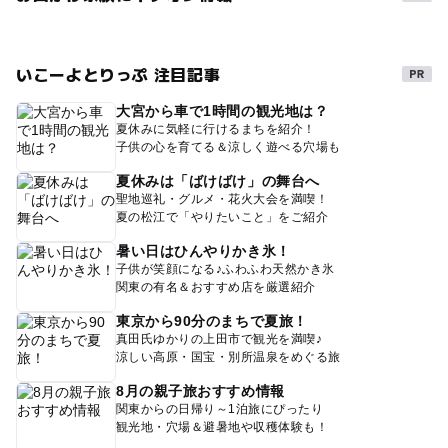
いこーよとりっぷ 注目記事
大宮から車で1時間の観光地は？
夏休みに気軽に行けるまちを紹介！
子供の心を育てる＆涼しく遊べる穴場も
夏休みは「ばけばけ」の舞台へ
聖地巡礼・グルメ・花火大会を満喫！
夏の松江で「やりたいこと」をご紹介
暑い日はひんやりかき氷！
子供が笑顔になる♪ふわふわ天然かき氷
関東の有名＆おすすめ店を厳選紹介
東京から90分のまちで夏旅！
真田氏ゆかりの上田市で観光を満喫♪
涼しい高原・国宝・別所温泉をめぐる旅
8月の親子旅おすすめ情報
関東からの日帰り～1泊旅にぴったり
観光地・穴場＆避暑地や収穫体験も！