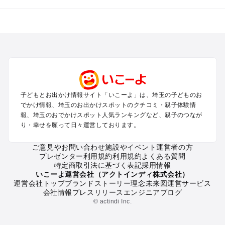
埼玉のエリアからプール子ども連れのお出かけスポット
を探す
川越・所沢・入間・新座のプールお出かけ
大宮・浦和・上尾・岩槻・蓮田のプールお出かけ
越谷・草加・春日部のプールお出かけ
秩父・長瀞のプールお出かけ
川口・戸田・和光・朝霞のプールお出かけ
子どもとお出かけ情報サイト「いこーよ」は、埼玉の子どものお
飯能・坂戸・東松山・日高のプールお出かけ
でかけ情報、埼玉のお出かけスポットのクチコミ・親子体験情
久喜・行田・加須・羽生のプールお出かけ
報、埼玉のおでかけスポット人気ランキングなど、親子のつなが
熊谷・太田・足利・古河のプールお出かけ
り・幸せを願って日々運営しております。
本庄・深谷・美里周辺のプールお出かけ
ご意見やお問い合わせ
施設やイベント運営者の方
プレゼンター利用規約
利用規約
よくある質問
埼玉の定番お出かけスポット
特定商取引法に基づく表記
採用情報
埼玉の遊園地
いこーよ運営会社（アクトインディ株式会社）
運営会社トップ
ブランドストーリー
理念
未来図
運営サービス
埼玉の動物園
会社情報
プレスリリース
エンジニアブログ
埼玉のバーベキュー
© actindi Inc.
埼玉の釣り
埼玉の牧場