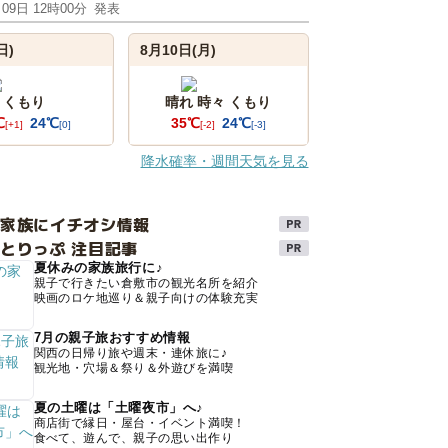
月09日 12時00分
発表
日)
8月10日(月)
くもり
晴れ 時々 くもり
℃
24℃
35℃
24℃
[+1]
[0]
[-2]
[-3]
降水確率・週間天気を見る
け家族にイチオシ情報
とりっぷ 注目記事
夏休みの家族旅行に♪
親子で行きたい倉敷市の観光名所を紹介
映画のロケ地巡り＆親子向けの体験充実
7月の親子旅おすすめ情報
関西の日帰り旅や週末・連休旅に♪
観光地・穴場＆祭り＆外遊びを満喫
夏の土曜は「土曜夜市」へ♪
商店街で縁日・屋台・イベント満喫！
食べて、遊んで、親子の思い出作り