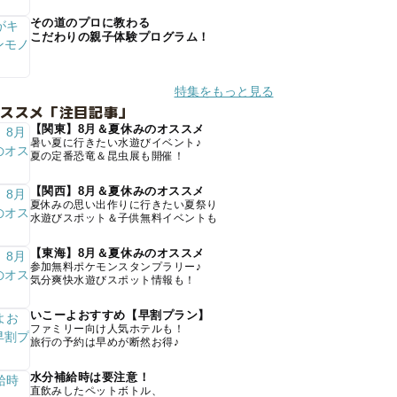
その道のプロに教わる
こだわりの親子体験プログラム！
特集をもっと見る
オススメ「注目記事」
【関東】8月＆夏休みのオススメ
暑い夏に行きたい水遊びイベント♪
夏の定番恐竜＆昆虫展も開催！
【関西】8月＆夏休みのオススメ
夏休みの思い出作りに行きたい夏祭り
水遊びスポット＆子供無料イベントも
【東海】8月＆夏休みのオススメ
参加無料ポケモンスタンプラリー♪
気分爽快水遊びスポット情報も！
いこーよおすすめ【早割プラン】
ファミリー向け人気ホテルも！
旅行の予約は早めが断然お得♪
水分補給時は要注意！
直飲みしたペットボトル、