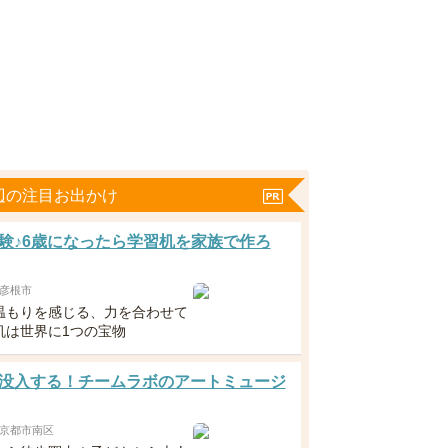
辺の注目お出かけ
験♪6歳になったら学習机を家族で作ろ
彦根市
温もりを感じる、力を合わせて
机は世界に1つの宝物
没入する！チームラボのアートミュージ
京都市南区