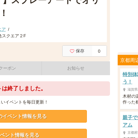
要！】スプレーアートでオリ
！
エア
/
急スクエア２F
保存
0
京都周
クーポン
お知らせ
特別体
う！
トは終了しました。
滋賀県
木材の
しいイベントを毎日更新！
作った
のイベント情報を見る
親子で
アム
京都府
ベント情報を見る