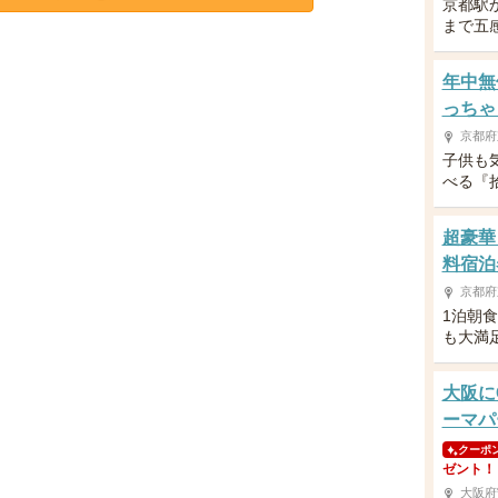
京都駅
まで五
年中無
っちゃ
京都府
子供も
べる『
超豪華
料宿泊
京都府
1泊朝
も大満
大阪に
ーマパ
クーポ
ゼント！
大阪府