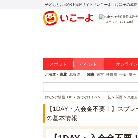
子どもとお出かけ情報サイト「いこーよ」は親子の成長
スポット
101,135件
スポット
イベント
オンライン
北海道・東北
北海道
関東
東京
神奈川
千葉
埼玉
おでかけ情報TOP
おでかけイベント一覧
関西
京都府
【1DAY・入会金不要！】スプ
の基本情報