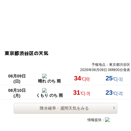
東京都渋谷区の天気
予報地点：東京都渋谷区
2026年08月09日 06時00分発表
08月09日
34
25
℃
[0]
℃
[-1]
晴れ のち 雨
(日)
08月10日
31
23
℃
[-3]
℃
[-2]
くもり のち 雨
(月)
降水確率・週間天気をみる
情報提供：