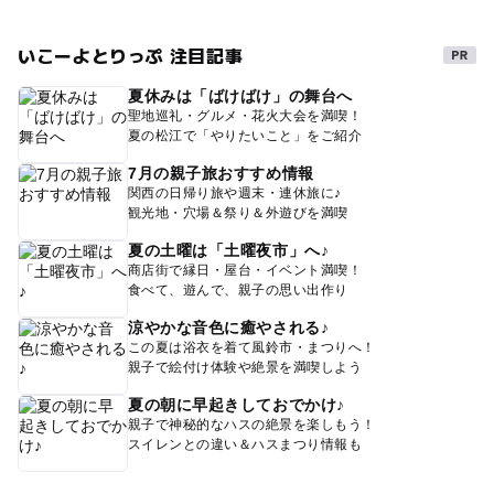
いこーよとりっぷ 注目記事
夏休みは「ばけばけ」の舞台へ
聖地巡礼・グルメ・花火大会を満喫！
夏の松江で「やりたいこと」をご紹介
7月の親子旅おすすめ情報
関西の日帰り旅や週末・連休旅に♪
観光地・穴場＆祭り＆外遊びを満喫
夏の土曜は「土曜夜市」へ♪
商店街で縁日・屋台・イベント満喫！
食べて、遊んで、親子の思い出作り
涼やかな音色に癒やされる♪
この夏は浴衣を着て風鈴市・まつりへ！
親子で絵付け体験や絶景を満喫しよう
夏の朝に早起きしておでかけ♪
親子で神秘的なハスの絶景を楽しもう！
スイレンとの違い＆ハスまつり情報も