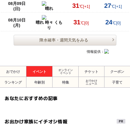
08月09日
31
27
℃
[+1]
℃
[+1]
晴れ
(日)
08月10日
31
24
晴れ 時々 くも
℃
[0]
℃
[0]
(月)
り
降水確率・週間天気をみる
情報提供：
オンライン
おでかけ
イベント
チケット
クーポン
イベント
おでかけ
ランキング
年齢別
特集
子育て
ニュース
あなたにおすすめの記事
お出かけ家族にイチオシ情報