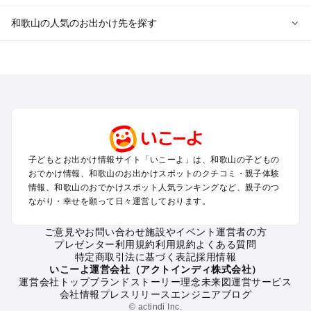
和歌山の人気のお出かけ先を探す
和歌山のエリアからプール子ども連れのお出かけスポッ
トを探す
和歌山市・加太・和歌浦・紀の川のプールお出かけ
白浜・龍神のプールお出かけ
有田・御坊・日高のプールお出かけ
勝浦・串本・すさみのプールお出かけ
高野山のプールお出かけ
子どもとお出かけ情報サイト「いこーよ」は、和歌山の子どもの
新宮・本宮・中辺路のプールお出かけ
おでかけ情報、和歌山のお出かけスポットのクチコミ・親子体験
情報、和歌山のおでかけスポット人気ランキングなど、親子のつ
和歌山の定番お出かけスポット
ながり・幸せを願って日々運営しております。
和歌山の遊園地
ご意見やお問い合わせ
施設やイベント運営者の方
和歌山の動物園
プレゼンター利用規約
利用規約
よくある質問
和歌山のバーベキュー
特定商取引法に基づく表記
採用情報
和歌山の釣り
いこーよ運営会社（アクトインディ株式会社）
運営会社トップ
ブランドストーリー
理念
未来図
運営サービス
和歌山の牧場
会社情報
プレスリリース
エンジニアブログ
和歌山のプール
© actindi Inc.