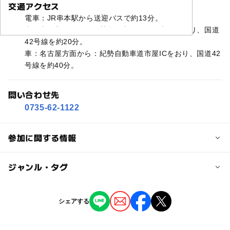
交通アクセス
電車：JR串本駅から送迎バスで約13分。
車：大阪方面から：紀勢自動車道すさみ南ICをおり、国道
42号線を約20分。
車：名古屋方面から：紀勢自動車道市屋ICをおり、国道42
号線を約40分。
問い合わせ先
0735-62-1122
参加に関する情報
対象年齢
ジャンル・タグ
3歳･4歳･5歳･6歳(幼児)
小学生
中学生･高校生
大人
ジャンル
シェアする
予約/応募
生き物ふれあい
予約不要