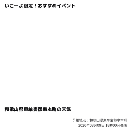
いこーよ限定！おすすめイベント
注意・制限事項
※状況によっては急きょ中止させていただく場合がござい
ます。
※ご参加の際は手指の消毒などにご協力ください。
応募方法
予約不要、お申し込み不要です。
無料イベントです。（水族館入場券が必要です）
入場後、開催場所にお立ち寄りください。
和歌山県東牟婁郡串本町の天気
予報地点：和歌山県東牟婁郡串本町
2026年08月09日 18時00分発表