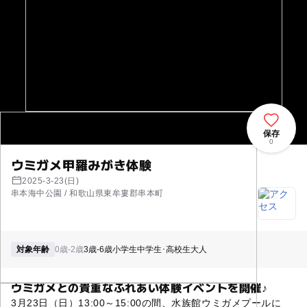
保存
0
ウミガメ甲羅みがき体験
2025-3-23(日)
串本海中公園 / 和歌山県東牟婁郡串本町
対象年齢
0歳-2歳
3歳-6歳
小学生
中学生･高校生
大人
ウミガメとの貴重なふれあい体験イベントを開催♪
3月23日（日）13:00～15:00の間、水族館ウミガメプールに