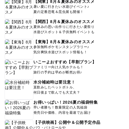
【関東】8月＆夏休みのオススメ
暑い夏に行きたい水遊びイベント♪
夏の定番恐竜＆昆虫展も開催！
【関西】8月＆夏休みのオススメ
夏休みの思い出作りに行きたい夏祭り
水遊びスポット＆子供無料イベントも
【東海】8月＆夏休みのオススメ
参加無料ポケモンスタンプラリー♪
気分爽快水遊びスポット情報も！
いこーよおすすめ【早割プラン】
ファミリー向け人気ホテルも！
旅行の予約は早めが断然お得♪
水分補給時は要注意！
直飲みしたペットボトル、
何日後まで飲んでも大丈夫？
お得いっぱい！2026夏の福袋特集
早い者勝ち！数量限定の人気福袋
発売日や価格、内容を最速でお届け
【子供映画】公開中＆公開予定作品
パウ・パトロールや