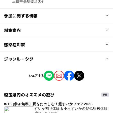
三郷中央駅徒歩3分
参加に関する情報
定員
料金案内
25人
子供の料金
感染症対策
定員詳細
無料
ご予約が埋まり次第受付終了
ジャンル・タグ
安心してイベントにご参加いただくため、以下ご協力をよ
子供の料金詳細
ろしくお願いします。
対象年齢
■ご自宅で検温してからお越しいただき37.5℃以上の場合
無料のイベントとなっております。
ジャンル
や体調不良の際は無理なさらずキャンセルをお願いしま
シェアする
0歳･1歳･2歳の赤ちゃん(乳児･幼児)
撮影イベント
す。
3歳･4歳･5歳･6歳(幼児)
大人
大人の料金
■皆様に楽しんでいただくためにご理解ご協力をお願いし
無料
ます。
埼玉県内のオススメの遊び
予約/応募
タグ
予約必要
大人の料金詳細
8/16 [参加無料］夏をたのしむ！超すいかフェア2026
0歳
0歳OK
思い出
家族で思い出
思い出づくり
最終応募締切 2025-4-15(火)
すいか割り体験＆小玉すいかの疑似収穫体験
無料のイベントとなっております。
家族で思い出作り
赤ちゃんの思い出