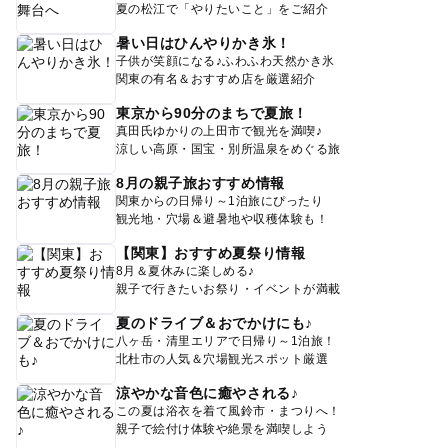
夏の松江で「やりたいこと」をご紹介
このイベントの受付は終了しました。
暑い日はひんやりかき氷！
子供が笑顔になる♪ふわふわ天然かき氷
予約ページ
関東の有名＆おすすめ店を厳選紹介
予約はこちらから
東京から90分のまちで夏旅！
真田氏ゆかりの上田市で観光を満喫♪
涼しい高原・国宝・別所温泉をめぐる旅
8月の親子旅おすすめ情報
関東からの日帰り～1泊旅にぴったり
観光地・穴場＆避暑地や収穫体験も！
【関東】おすすめ夏祭り情報
8月＆夏休みに楽しめる♪
親子で行きたいお祭り・イベントが満載
夏のドライブ＆おでかけにも♪
八ヶ岳・清里エリアで日帰り～1泊旅！
北杜市の人気＆穴場観光スポット厳選
涼やかな音色に癒やされる♪
この夏は浴衣を着て風鈴市・まつりへ！
親子で絵付け体験や絶景を満喫しよう