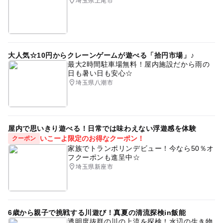
埼玉県上尾市
注意・制限事項
赤ちゃんの思い出作り
都内
#雨の日でもOK
【ご注意事項】
完全屋内雨の日でもok
室内なので雨の日でもOK
１・ハッピーアニバーサリーフォト撮影会ベントについて
〇ハッピーアニバーサリーフォト撮影会について下記の通
屋内なので雨の日でもOK
雨の日でもOK
大人気☆10円からクレーンゲームが遊べる「拾円市場」♪
りとします。
最大2時間駐車場無料！屋内施設だから雨の
雨の日でもOK.雨の日でも楽しめる
日も暑い日も安心☆
・ハッピーアニバーサリーフォト撮影会イベントへの参加
埼玉県八潮市
料については無料で提供します。
雨の日でもOK・屋内施設
SNS映え
アニバーサリー
・衣装のご用意はございませんのでご持参ください。
アニバーサリー撮影
お子さま撮影会
100日記念日
・ご兄弟姉妹での撮影については、1組のご予約時間内で
ご一緒に撮影していただくことができます。
半年記念日
記念日フォト
記念日撮影
屋内で思いきり遊べる！日常では味わえない浮遊感を体験
・赤ちゃんのご機嫌等により、順番が前後する場合がござ
いこーよ限定のお得なクーポン！
クーポン
アニバーサリーフォト
三郷
誕生日
三郷中央
います。予めご了承のほどお願いいたします。
家族でトランポリンデビュー！今なら50％オ
・多くの方にご参加いただくため、1家族様につき各日1回
フクーポンも進呈中☆
撮影会
限りとさせていただきます。重複予約が確認された場合
埼玉県新座市
は、キャンセル処理をいたしますのでご了承ください。
・ご予約された受付時間に来場頂けない場合、他の参加者
のご予約もありますので、イベントご参加の時間が短くな
6歳から親子で挑戦する川遊び！真夏の清流探検in飯能
ることやキャンセル扱いとなる場合があります。
透明度抜群の川の上流を探検！水辺の生き物