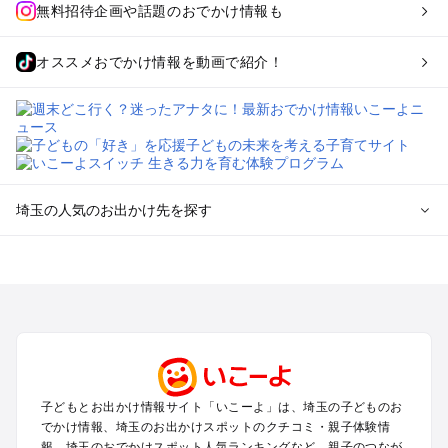
無料招待企画や話題のおでかけ情報も
オススメおでかけ情報を動画で紹介！
埼玉の人気のお出かけ先を探す
埼玉のエリアからプール子ども連れのお出かけスポット
を探す
川越・所沢・入間・新座のプールお出かけ
大宮・浦和・上尾・岩槻・蓮田のプールお出かけ
越谷・草加・春日部のプールお出かけ
秩父・長瀞のプールお出かけ
川口・戸田・和光・朝霞のプールお出かけ
子どもとお出かけ情報サイト「いこーよ」は、埼玉の子どものお
飯能・坂戸・東松山・日高のプールお出かけ
でかけ情報、埼玉のお出かけスポットのクチコミ・親子体験情
久喜・行田・加須・羽生のプールお出かけ
報、埼玉のおでかけスポット人気ランキングなど、親子のつなが