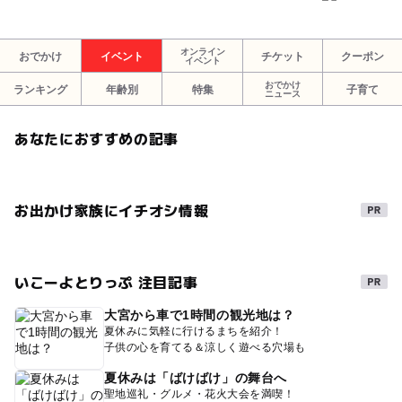
・体調不良の際は他の参加者への配慮として来場をお控え
いただくようお願いします
・会場内で決められている感染対策にはご協力をお願いし
オンライン
おでかけ
イベント
チケット
クーポン
イベント
ます
おでかけ
ランキング
年齢別
特集
子育て
ニュース
〇そのほか下記の通りとします。
・自らも参加者として事前のご予約をしていないご友人な
あなたにおすすめの記事
どのイベント参加や相談会のご対応は固くお断りさせてい
ただきます。（代理予約はご遠慮下さい。）
・カメラマンが会場の様子を撮影するために入る可能性が
お出かけ家族にイチオシ情報
あります
・カメラマンが撮影したデータはイベントに関する以後の
告知に使用させていただく可能性があります
・映り込みを希望しない方はイベント当日までに当社スタ
いこーよとりっぷ 注目記事
ッフにお知らせください
・過去に同様の相談サービス等を利用されたことがある方
大宮から車で1時間の観光地は？
夏休みに気軽に行けるまちを紹介！
はご参加いただけない場合がございます。
子供の心を育てる＆涼しく遊べる穴場も
夏休みは「ばけばけ」の舞台へ
応募方法
聖地巡礼・グルメ・花火大会を満喫！