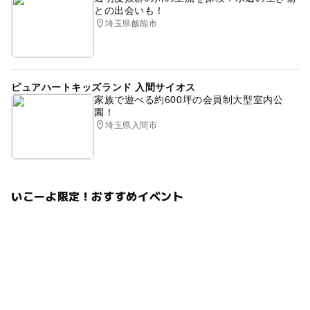
・受付順にご案内致しますので、多少お待ちいただくこと
との出会いも！
がございます。余裕をもってご予約時間の5分前を目安に
埼玉県飯能市
受付までお越し下さい。
・皆様に楽しんでいただくためにご理解ご協力をお願いし
ます。
ピュアハートキッズランド 入間サイオス
家族で遊べる約600坪の会員制大型室内公
園！
２・そのほか会場内でのルールやイベント全般について
埼玉県入間市
〇会場については下記の通りとします。
・会場には専用駐車場はございません。公共交通機関等を
ご利用ください。
・ゴミ類はご自身でお持ち帰りください。会場内やおむつ
替えルームに放置しないようお願いします。
いこーよ限定！おすすめイベント
・会場内での授乳や水分補給は可能です。ご自身でご用意
いただく飲食物は場合によってはご遠慮いただく可能性が
ありますのでご理解ください。
・会場内において営利を目的とした情報提供、広告宣伝も
しくは勧誘行為はしないこと
・会場内で公序良俗に反し、又は反する恐れのある行為は
しないこと