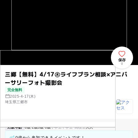
保存
0
三郷【無料】4/17㊍ライフプラン相談×アニバ
ーサリーフォト撮影会
完全無料
2025-4-17(木)
埼玉県三郷市
対象年齢
0歳-2歳
3歳-6歳
小学生
中学生･高校生
大人
0歳から参加できるイベントです！