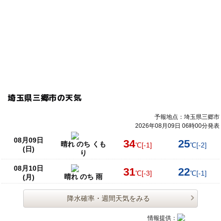
・会場内で法令等に違反し、又は犯罪行為に結びつくもの
又はその恐れのある行為はしないこと
・そのほか、会場の利用ルールに従うようにしてくださ
い。
〇イベント開催中は安全な運営に努めますが下記の通りと
します。
・参加者同士のトラブルは当社に故意過失がない限り、参
埼玉県三郷市の天気
加者ご自身の責任とします。
・貴重品の管理も自己責任で、盗難・紛失について当社は
予報地点：埼玉県三郷市
責任を負いません。
2026年08月09日 06時00分発表
・会場内に忘れ物をされた場合も当社等で取り置き対応が
08月09日
34
25
できないこともあります
晴れ のち くも
℃
[-1]
℃
[-2]
(日)
り
・会場内の設備（「手形足形アートイベント」の手形足形
アート等を含みます）の破損においては請求させていただ
08月10日
31
22
℃
[-3]
℃
[-1]
晴れ のち 雨
(月)
く場合もあります
・ご自宅で検温してからお越しいただき37.5℃以上の場合
降水確率・週間天気をみる
や体調不良の際は無理なさらずキャンセルをお願いしま
す。
情報提供：