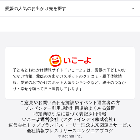
愛媛の人気のお出かけ先を探す
愛媛のエリアからプール子ども連れのお出かけスポット
を探す
松山・道後・伊予・久万高原のプールお出かけ
今治・しまなみ海道のプールお出かけ
宇和島・南予のプールお出かけ
西条・新居浜・東予・石鎚山のプールお出かけ
子どもとお出かけ情報サイト「いこーよ」は、愛媛の子どものお
愛媛の定番お出かけスポット
でかけ情報、愛媛のお出かけスポットのクチコミ・親子体験情
愛媛の遊園地
報、愛媛のおでかけスポット人気ランキングなど、親子のつなが
り・幸せを願って日々運営しております。
愛媛の動物園
愛媛のバーベキュー
ご意見やお問い合わせ
施設やイベント運営者の方
愛媛の釣り
プレゼンター利用規約
利用規約
よくある質問
愛媛の牧場
特定商取引法に基づく表記
採用情報
愛媛のプール
いこーよ運営会社（アクトインディ株式会社）
運営会社トップ
ブランドストーリー
理念
未来図
運営サービス
愛媛のアスレチック
会社情報
プレスリリース
エンジニアブログ
愛媛の公園・総合公園
© actindi Inc.