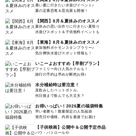
暑い夏に行きたい水遊びイベント♪
夏の定番恐竜＆昆虫展も開催！
【関西】8月＆夏休みのオススメ
夏休みの思い出作りに行きたい夏祭り
水遊びスポット＆子供無料イベントも
【東海】8月＆夏休みのオススメ
参加無料ポケモンスタンプラリー♪
気分爽快水遊びスポット情報も！
いこーよおすすめ【早割プラン】
ファミリー向け人気ホテルも！
旅行の予約は早めが断然お得♪
水分補給時は要注意！
直飲みしたペットボトル、
何日後まで飲んでも大丈夫？
お得いっぱい！2026夏の福袋特集
早い者勝ち！数量限定の人気福袋
発売日や価格、内容を最速でお届け
【子供映画】公開中＆公開予定作品
パウ・パトロールや