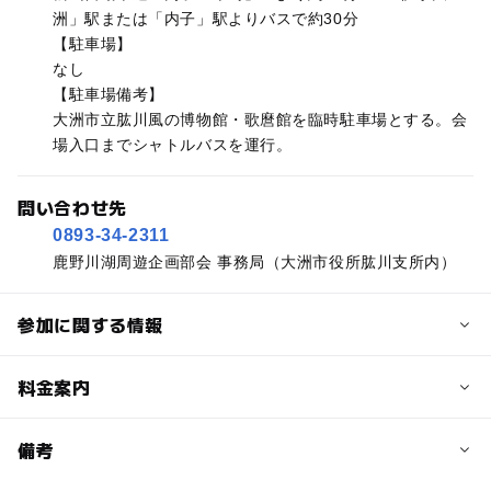
洲」駅または「内子」駅よりバスで約30分
【駐車場】
なし
【駐車場備考】
大洲市立肱川風の博物館・歌麿館を臨時駐車場とする。会
場入口までシャトルバスを運行。
問い合わせ先
0893-34-2311
鹿野川湖周遊企画部会 事務局（大洲市役所肱川支所内）
参加に関する情報
予約/応募
料金案内
問い合わせ先に直接ご確認ください。
料金について
備考
1チーム5,000円