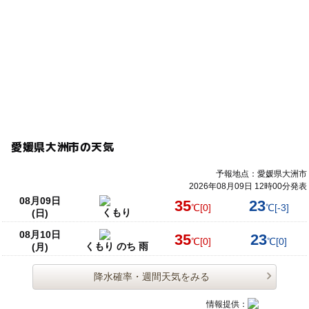
愛媛県大洲市の天気
予報地点：愛媛県大洲市
2026年08月09日 12時00分発表
08月09日
35
23
℃
[0]
℃
[-3]
くもり
(日)
08月10日
35
23
℃
[0]
℃
[0]
くもり のち 雨
(月)
降水確率・週間天気をみる
情報提供：