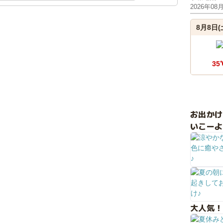
2026年08
8月8日(
35
お出か
いこーよ
大人気！