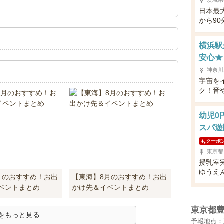
茨城県
日本最
から9
横浜駅
安心★
神奈川
宇宙を
ク！音
幼児0
スパ遊
クーポ
東京都
授乳室
ゆうえ
月のおすすめ！お出
【東海】8月のおすすめ！お出
ベントまとめ
かけ先＆イベントまとめ
東京都
をもっと見る
予報地点：