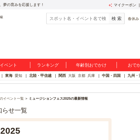
、夢の育みを応援します！
マイクーポン
春休み
イベント
ランキング
年齢別おでかけ
おで
東海
愛知
北陸・甲信越
関西
大阪
京都
兵庫
中国・四国
九州・
のイベント一覧
ミュージションフェス2025の最新情報
知らせ一覧
025