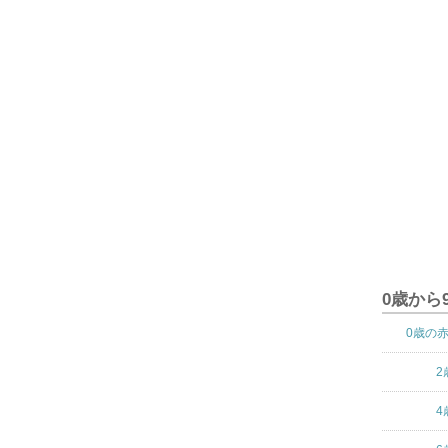
0歳から
0歳の
2
4