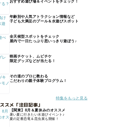
おすすめ遊び場＆イベントをチェック！
年齢別や人気アトラクション情報など
子ども大満足のプール＆水遊びスポット
全天候型スポットをチェック
屋内で一日たっぷり思いっきり遊ぼう♪
映画チケット、ムビチケ
限定グッズなどが当たる！
その道のプロに教わる
こだわりの親子体験プログラム！
特集をもっと見る
オススメ「注目記事」
【関東】8月＆夏休みのオススメ
暑い夏に行きたい水遊びイベント♪
夏の定番恐竜＆昆虫展も開催！