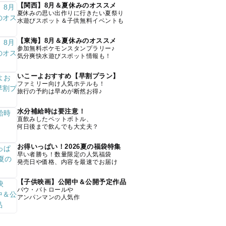
【関西】8月＆夏休みのオススメ
夏休みの思い出作りに行きたい夏祭り
水遊びスポット＆子供無料イベントも
【東海】8月＆夏休みのオススメ
参加無料ポケモンスタンプラリー♪
気分爽快水遊びスポット情報も！
いこーよおすすめ【早割プラン】
ファミリー向け人気ホテルも！
旅行の予約は早めが断然お得♪
水分補給時は要注意！
直飲みしたペットボトル、
何日後まで飲んでも大丈夫？
お得いっぱい！2026夏の福袋特集
早い者勝ち！数量限定の人気福袋
発売日や価格、内容を最速でお届け
【子供映画】公開中＆公開予定作品
パウ・パトロールや
アンパンマンの人気作