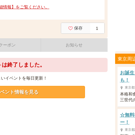
細情報】をご覧ください。
保存
1
クーポン
お知らせ
東京周
トは終了しました。
お誕生
しいイベントを毎日更新！
も！
東京都
ベント情報を見る
本格和
三世代
☆無料
ー！
東京都