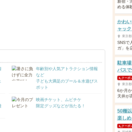
新宿・
める体
かわい
ャック
東京都
SNS
ガ」を
駐車場
情
年齢別や人気アトラクション情報
パスで
など
クーポ
ェ
子ども大満足のプール＆水遊びス
東京都
ポット
6か月
天井が
映画チケット、ムビチケ
遊
限定グッズなどが当たる！
50種
楽しめ
クーポ
！