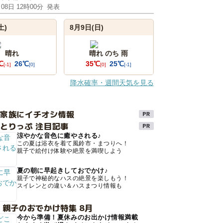
月08日 12時00分
発表
土)
8月9日(日)
晴れ
晴れ のち 雨
℃
26℃
35℃
25℃
[-1]
[0]
[0]
[-1]
降水確率・週間天気を見る
け家族にイチオシ情報
とりっぷ 注目記事
涼やかな音色に癒やされる♪
この夏は浴衣を着て風鈴市・まつりへ！
親子で絵付け体験や絶景を満喫しよう
夏の朝に早起きしておでかけ♪
親子で神秘的なハスの絶景を楽しもう！
スイレンとの違い＆ハスまつり情報も
 親子のおでかけ特集 8月
今から準備！夏休みのお出かけ情報満載