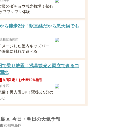
石岡市
大級のダチョウ観光牧場！都心
0分でワクワク体験！
から徒歩2分！駅直結だから悪天候でも
県横浜市西区
イメージした屋内キッズパー
や映像に触れて遊べる
円で乗り放題！浅草観光と両立できるコ
園地
8月限定！お土産10%割引
ン
台東区
完備！再入園OK！駅徒歩5分の
んち
豊島区
今日・明日の天気予報
東京都豊島区