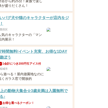
渋谷から約25分！家族で楽し
験が盛りだくさん！
いパグ犬や猫のキャラクターが店内をジ
！
墨田区
で人気のキャラクターの「マン
店内展示！
7時間無料!イベント充実、お得な1DAY
遊ぼう
1会計につき200円引アイス付
ン
稲城市
から遊べる！屋内遊園地なのに
高くガラス窓で開放的
以上の動物大集合☆3歳未満は入園無料で
る♪
お得な選べるクーポン！
ン