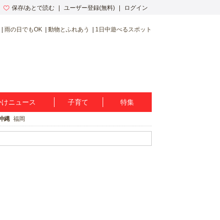
保存/あとで読む
ユーザー登録(無料)
ログイン
雨の日でもOK
動物とふれあう
1日中遊べるスポット
かけニュース
子育て
特集
沖縄
福岡