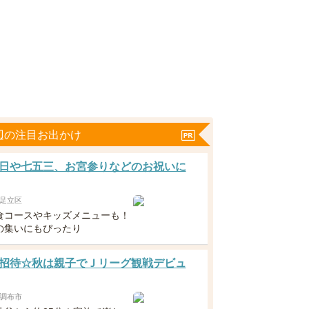
辺の注目お出かけ
日や七五三、お宮参りなどのお祝いに
足立区
食コースやキッズメニューも！
の集いにもぴったり
招待☆秋は親子でＪリーグ観戦デビュ
調布市