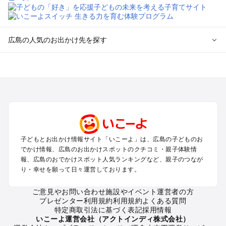
広島の人気のお出かけ先を探す
広島のエリアからプール子ども連れのお出かけスポット
を探す
尾道・福山・鞆の浦のプールお出かけ
広島・宮島のプールお出かけ
呉・東広島・竹原・三原のプールお出かけ
三次・庄原・三段峡・世羅・芸北のプールお出かけ
子どもとお出かけ情報サイト「いこーよ」は、広島の子どものお
広島の定番お出かけスポット
でかけ情報、広島のお出かけスポットのクチコミ・親子体験情
広島の遊園地
報、広島のおでかけスポット人気ランキングなど、親子のつなが
り・幸せを願って日々運営しております。
広島の動物園
広島のバーベキュー
ご意見やお問い合わせ
施設やイベント運営者の方
広島の釣り
プレゼンター利用規約
利用規約
よくある質問
広島の牧場
特定商取引法に基づく表記
採用情報
広島のプール
いこーよ運営会社（アクトインディ株式会社）