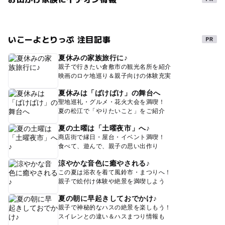
いこーよとりっぷ 注目記事
夏休みの家族旅行に♪
親子で行きたい倉敷市の観光名所を紹介
映画のロケ地巡り＆親子向けの体験充実
夏休みは「ばけばけ」の舞台へ
聖地巡礼・グルメ・花火大会を満喫！
夏の松江で「やりたいこと」をご紹介
夏の土曜は「土曜夜市」へ♪
商店街で縁日・屋台・イベント満喫！
食べて、遊んで、親子の思い出作り
涼やかな音色に癒やされる♪
この夏は浴衣を着て風鈴市・まつりへ！
親子で絵付け体験や絶景を満喫しよう
夏の朝に早起きしておでかけ♪
親子で神秘的なハスの絶景を楽しもう！
スイレンとの違い＆ハスまつり情報も