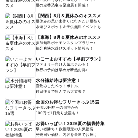
夏の定番恐竜＆昆虫展も開催！
【関西】8月＆夏休みのオススメ
夏休みの思い出作りに行きたい夏祭り
水遊びスポット＆子供無料イベントも
【東海】8月＆夏休みのオススメ
参加無料ポケモンスタンプラリー♪
気分爽快水遊びスポット情報も！
いこーよおすすめ【早割プラン】
ファミリー向け人気ホテルも！
旅行の予約は早めが断然お得♪
水分補給時は要注意！
直飲みしたペットボトル、
何日後まで飲んでも大丈夫？
全国のお得なフリーきっぷ15選
子供50円均一の切符から
100円で1日乗り放題も！
お得いっぱい！2026夏の福袋特集
早い者勝ち！数量限定の人気福袋
発売日や価格、内容を最速でお届け