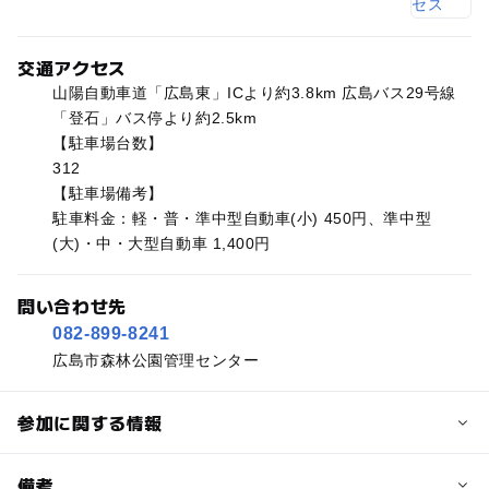
交通アクセス
山陽自動車道「広島東」ICより約3.8km 広島バス29号線
「登石」バス停より約2.5km
【駐車場台数】
312
【駐車場備考】
駐車料金：軽・普・準中型自動車(小) 450円、準中型
(大)・中・大型自動車 1,400円
問い合わせ先
082-899-8241
広島市森林公園管理センター
参加に関する情報
予約/応募
備考