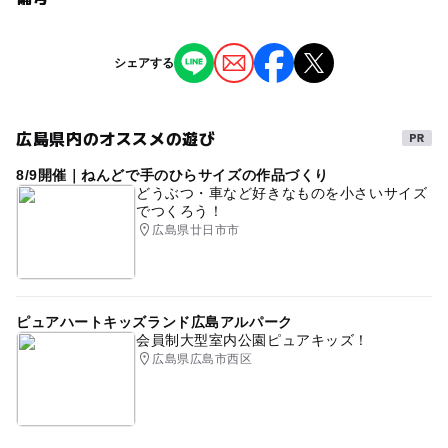
問い合わせ先に直接ご確認ください。
※掲載の情報は天候や主催者側の都合などにより変更にな
シェアする
注意・制限事項
ることがあります。
情報提供：イベントバンク
ゴンドラへの保護者同乗は不可
広島県内のオススメの遊び
8/9開催｜ねんどで手のひらサイズの作品づくり
どうぶつ・車など好きなものを小さいサイズ
でつくろう！
広島県廿日市市
ピュアハートキッズランド広島アルパーク
会員制大型室内公園ピュアキッズ！
広島県広島市西区