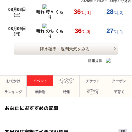
2026年08月08日 00時00分発表
08月08日
36
28
晴れ 時々 くも
℃
[-1]
℃
[-2]
(土)
り
08月09日
36
27
晴れ のち くも
℃
[0]
℃
[-1]
(日)
り
降水確率・週間天気をみる
情報提供：
オンライン
おでかけ
イベント
チケット
クーポン
イベント
おでかけ
ランキング
年齢別
特集
子育て
ニュース
あなたにおすすめの記事
お出かけ家族にイチオシ情報