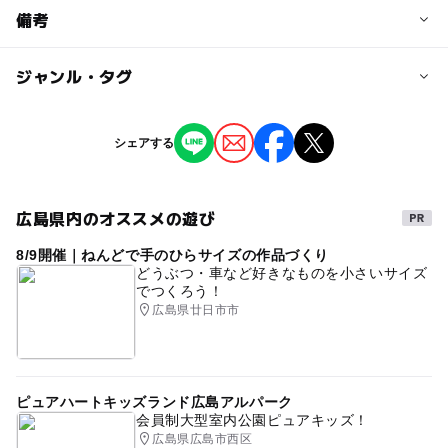
予約/応募
備考
問い合わせ先に直接ご確認ください。
ジャンル・タグ
※掲載の情報は天候や主催者側の都合などにより変更にな
ることがあります。
情報提供：イベントバンク
タグ
シェアする
公園のイベント
広島県内のオススメの遊び
8/9開催｜ねんどで手のひらサイズの作品づくり
どうぶつ・車など好きなものを小さいサイズ
でつくろう！
広島県廿日市市
ピュアハートキッズランド広島アルパーク
会員制大型室内公園ピュアキッズ！
広島県広島市西区