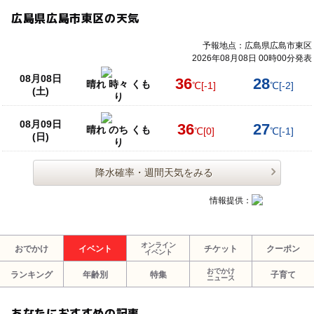
広島県広島市東区の天気
予報地点：広島県広島市東区
2026年08月08日 00時00分発表
08月08日
36
28
晴れ 時々 くも
℃
[-1]
℃
[-2]
(土)
り
08月09日
36
27
晴れ のち くも
℃
[0]
℃
[-1]
(日)
り
降水確率・週間天気をみる
情報提供：
オンライン
おでかけ
イベント
チケット
クーポン
イベント
おでかけ
ランキング
年齢別
特集
子育て
ニュース
あなたにおすすめの記事