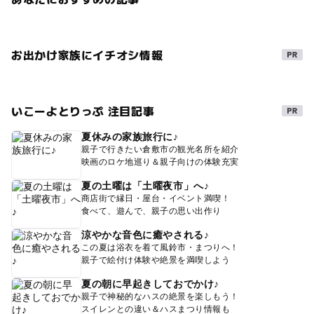
お出かけ家族にイチオシ情報
いこーよとりっぷ 注目記事
夏休みの家族旅行に♪
親子で行きたい倉敷市の観光名所を紹介
映画のロケ地巡り＆親子向けの体験充実
夏の土曜は「土曜夜市」へ♪
商店街で縁日・屋台・イベント満喫！
食べて、遊んで、親子の思い出作り
涼やかな音色に癒やされる♪
この夏は浴衣を着て風鈴市・まつりへ！
親子で絵付け体験や絶景を満喫しよう
夏の朝に早起きしておでかけ♪
親子で神秘的なハスの絶景を楽しもう！
スイレンとの違い＆ハスまつり情報も