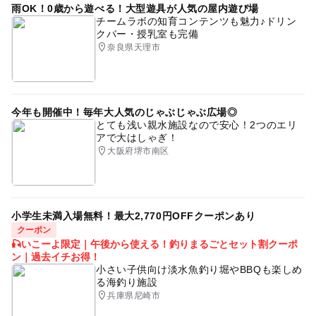
雨OK！0歳から遊べる！大型遊具が人気の屋内遊び場
チームラボの知育コンテンツも魅力♪ドリン
クバー・授乳室も完備
奈良県天理市
今年も開催中！毎年大人気のじゃぶじゃぶ広場◎
とても浅い親水施設なので安心！2つのエリ
アで大はしゃぎ！
大阪府堺市南区
小学生未満入場無料！最大2,770円OFFクーポンあり
クーポン
🎣いこーよ限定｜午後から使える！釣りまるごとセット割クーポ
ン｜過去イチお得！
小さい子供向け淡水魚釣り堀やBBQも楽しめ
る海釣り施設
兵庫県尼崎市