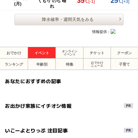
35
25
くもり のち 晴
℃
[-1]
℃
[+3]
(月)
れ
降水確率・週間天気をみる
情報提供：
オンライン
おでかけ
イベント
チケット
クーポン
イベント
おでかけ
ランキング
年齢別
特集
子育て
ニュース
あなたにおすすめの記事
お出かけ家族にイチオシ情報
いこーよとりっぷ 注目記事