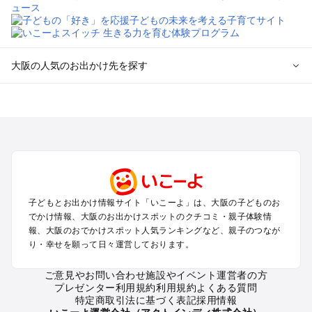
大阪の人気のお出かけ先を探す
大阪のエリアからプール子ども連れのお出かけスポット
を探す
堺・大阪南部（岸和田・関西空港・泉南）のプールお出かけ
高槻・吹田・豊中・茨木・箕面・枚方・伊丹空港のプールお出
かけ
梅田・キタ・淀屋橋・本町・福島のプールお出かけ
東大阪・八尾・寝屋川・守口・門真のプールお出かけ
子どもとお出かけ情報サイト「いこーよ」は、大阪の子どものお
大阪ベイエリア（USJ・南港）のプールお出かけ
でかけ情報、大阪のお出かけスポットのクチコミ・親子体験情
なんば・心斎橋・道頓堀・四ツ橋・ミナミのプールお出かけ
報、大阪のおでかけスポット人気ランキングなど、親子のつなが
天王寺・阿倍野・上本町・長居のプールお出かけ
り・幸せを願って日々運営しております。
大阪城・京橋・鶴見緑地のプールお出かけ
新大阪・江坂・十三のプールお出かけ
ご意見やお問い合わせ
施設やイベント運営者の方
プレゼンター利用規約
利用規約
よくある質問
特定商取引法に基づく表記
採用情報
大阪の定番お出かけスポット