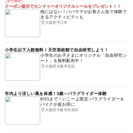
クーポン
クーポン提示でカンドゥーオリジナルシールをプレゼント！！
注意・制限事項
他にはない！パパママがお客さん役で体験で
駐車場は台数に限りがございますので、誠に恐れ入ります
きるアクティビティも
が、1家族様1台でのご来店をお願いしております。皆様の
大阪府守口市
ご協力をお願い申し上げます。
応募方法
小学生以下入館無料！天空美術館で自由研究しよう！
小学生のお子さまにオリジナル「自由研究シ
このイベントの受付は終了しました。
ート」を無料配布中！
大阪府大阪市北区
予約ページ
予約はこちらから
市内より涼しい風を体感！3歳～パラグライダー体験
8/31まで！いこーよ限定 パラグライダー＆
バイクが超お得に
大阪府大阪市此花区