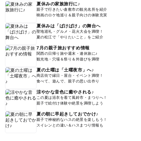
夏休みの家族旅行に♪
親子で行きたい倉敷市の観光名所を紹介
映画のロケ地巡り＆親子向けの体験充実
夏休みは「ばけばけ」の舞台へ
聖地巡礼・グルメ・花火大会を満喫！
夏の松江で「やりたいこと」をご紹介
7月の親子旅おすすめ情報
関西の日帰り旅や週末・連休旅に♪
観光地・穴場＆祭り＆外遊びを満喫
夏の土曜は「土曜夜市」へ♪
商店街で縁日・屋台・イベント満喫！
食べて、遊んで、親子の思い出作り
涼やかな音色に癒やされる♪
この夏は浴衣を着て風鈴市・まつりへ！
親子で絵付け体験や絶景を満喫しよう
夏の朝に早起きしておでかけ♪
親子で神秘的なハスの絶景を楽しもう！
スイレンとの違い＆ハスまつり情報も