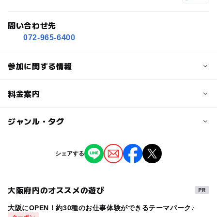
問い合わせ先
072-965-6400
参加に関する情報
定員詳細
料金案内
時間限定イベントの為、混雑の際にはお待ちいただく場合
もございますが予めご了承ください。
子供の料金
ジャンル・タグ
無料
対象年齢
ジャンル
シェアする
0歳･1歳･2歳の赤ちゃん(乳児･幼児)
撮影イベント
ミニイベント
予約/応募
大阪府内のオススメの遊び
タグ
予約必要
最終応募締切 2025-3-25(火)
大阪にOPEN！約30種のお仕事体験ができるテーマパーク♪
駐車場無料
ハイハイレース