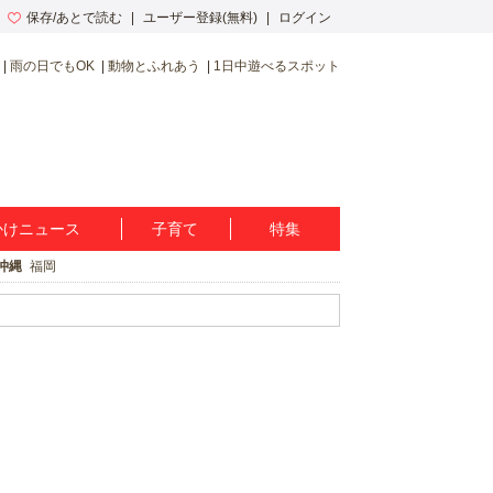
保存/あとで読む
ユーザー登録(無料)
ログイン
雨の日でもOK
動物とふれあう
1日中遊べるスポット
かけニュース
子育て
特集
沖縄
福岡