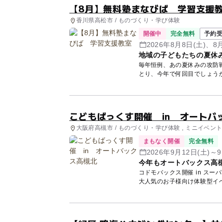
【8月】無料塾まなびば 学習支援
香川県高松市 / ものづくり・学び体験
開催中
完全無料
予約
2026年8月8日(土)、8
地域の子どもたちの夏休
毎年恒例、あの夏休みの攻防戦。 「宿題やったの?」「今からやろうと思ってた
こどもばっくす開催 in オートバ
大阪府高槻市 / ものづくり・学び体験 , ミニイベン
まもなく開催
完全無料
2026年9月12日(土)～9
今年もオートバックス高
コドモバックス開催 in ス
大人気のお子様向け体験型イベン