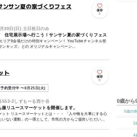
サンサン夏の家づくりフェス
保存
ト
0
8月30日(日) 土日祝日のみ
ズ 住宅展示場へ行こう！サンサン夏の家づくりフェス
場だけの特別キャンペーン！ YouTubeチャンネル登
サンキッズ」との オリジナルキャンペーン...
ット
保存
0
予約受付中 〜8月25日(火)
0歳から
553-2しずもーる西ケ谷
も服リユースマーケットを開催します。
0歳の
物を大事にする心
いない運動」の一環として、市民の方からご提供いただい...
2
4