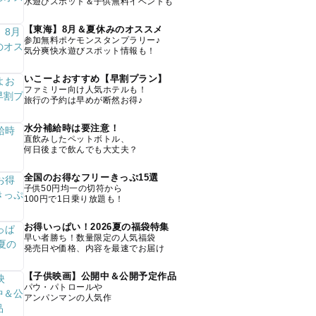
水遊びスポット＆子供無料イベントも
【東海】8月＆夏休みのオススメ
参加無料ポケモンスタンプラリー♪
気分爽快水遊びスポット情報も！
いこーよおすすめ【早割プラン】
ファミリー向け人気ホテルも！
旅行の予約は早めが断然お得♪
水分補給時は要注意！
直飲みしたペットボトル、
何日後まで飲んでも大丈夫？
全国のお得なフリーきっぷ15選
子供50円均一の切符から
100円で1日乗り放題も！
お得いっぱい！2026夏の福袋特集
早い者勝ち！数量限定の人気福袋
発売日や価格、内容を最速でお届け
【子供映画】公開中＆公開予定作品
パウ・パトロールや
アンパンマンの人気作