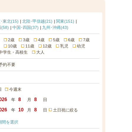
･東北
(15)
北陸･甲信越
(21)
関東
(151)
西
(58)
中国･四国
(37)
九州･沖縄
(43)
2歳
3歳
4歳
5歳
6歳
7歳
10歳
11歳
12歳
乳児
幼児
中学生・高校生
大人
予約不要
日
今週末
年
月
日
年
月
日
土日祝に絞る
期間を選択