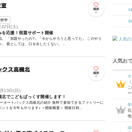
教室
保存
6
0
受付中
8
月22日(土)
みを応援！宿題サポート開催
」 このやり
とり、今年で何回目でしょうか。 親としては、口を出したくない。 ...
人気おで
ックス高槻北
保存
ホ
ト
0
（
1
こ
月13日(日)
ー
槻北でこどもばっくす開催します！
ーパーオートバックス高槻北の紹介 無料で参加できるファミリーに
帝
トを今年もやります♪ ＜開催概要＞ 開催日程...
石
2
地
深