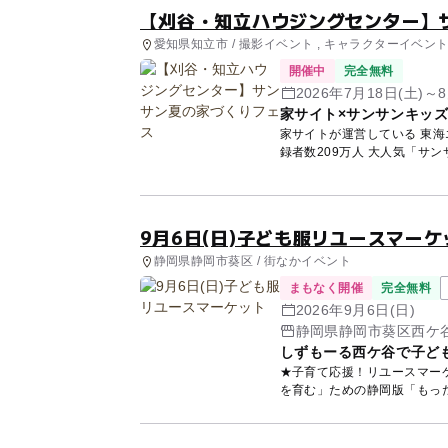
【刈谷・知立ハウジングセンター】
愛知県知立市 / 撮影イベント , キャラクターイベン
開催中
完全無料
2026年7月18日(土)～
家サイト×サンサンキッ
家サイトが運営している 東海エリア9会
録者数209万人 大人気「サン
9月6日(日)子ども服リユースマーケ
静岡県静岡市葵区 / 街なかイベント
まもなく開催
完全無料
2026年9月6日(日)
静岡県静岡市葵区西ケ谷
しずもーる西ケ谷で子ど
★子育て応援！リユースマーケット リユースマーケットとは・・・ 「人や
を育む」ための静岡版「もった