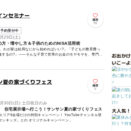
インセミナー
保存
56
予約受付中
月29日(土)
方・増やし方＆子供のためのNISA活用術
ど、わが家は結局なにから始めればいい?」「子どもの教育費っ
お出か
備するの?」——そんな子育て世帯のお金のモヤモヤを、専門の
いこーよ
ン夏の家づくりフェス
保存
ト
0
8月30日(日) 土日祝日のみ
ズ 住宅展示場へ行こう！サンサン夏の家づくりフェス
大人気！
場だけの特別キャンペーン！ YouTubeチャンネル登
サンキッズ」との オリジナルキャンペーン...