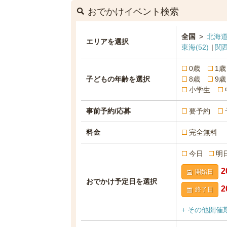
おでかけイベント検索
全国
>
北海道
エリアを選択
東海
(52)
関
0歳
1歳
子どもの年齢を選択
8歳
9歳
小学生
事前予約/応募
要予約
料金
完全無料
今日
明
開始日
おでかけ予定日を選択
終了日
+ その他開催