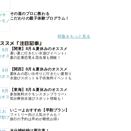
その道のプロに教わる
こだわりの親子体験プログラム！
特集をもっと見る
オススメ「注目記事」
【関東】8月＆夏休みのオススメ
暑い夏に行きたい水遊びイベント♪
夏の定番恐竜＆昆虫展も開催！
【関西】8月＆夏休みのオススメ
夏休みの思い出作りに行きたい夏祭り
水遊びスポット＆子供無料イベントも
【東海】8月＆夏休みのオススメ
参加無料ポケモンスタンプラリー♪
気分爽快水遊びスポット情報も！
いこーよおすすめ【早割プラン】
ファミリー向け人気ホテルも！
旅行の予約は早めが断然お得♪
水分補給時は要注意！