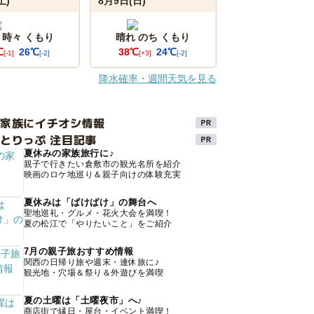
土)
8月9日(日)
 時々 くもり
晴れ のち くもり
℃
26℃
38℃
24℃
[-1]
[-2]
[+3]
[-2]
降水確率・週間天気を見る
け家族にイチオシ情報
とりっぷ 注目記事
夏休みの家族旅行に♪
親子で行きたい倉敷市の観光名所を紹介
映画のロケ地巡り＆親子向けの体験充実
夏休みは「ばけばけ」の舞台へ
聖地巡礼・グルメ・花火大会を満喫！
夏の松江で「やりたいこと」をご紹介
7月の親子旅おすすめ情報
関西の日帰り旅や週末・連休旅に♪
観光地・穴場＆祭り＆外遊びを満喫
夏の土曜は「土曜夜市」へ♪
商店街で縁日・屋台・イベント満喫！