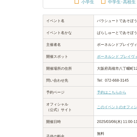
小学生
中学生･高校生
イベント名
パラシュートであそぼ
イベント名かな
ぱらしゅーとであそぼ
主催者名
ボーネルンドプレイヴ
開催スポット
ボーネルンド プレイヴ
開催場所の住所
大阪府高槻市八丁畷町1
問い合わせ先
Tel:
072-668-3145
予約ページ
予約はこちらから
オフィシャル
このイベントのオフィ
（公式）サイト
開催日時
2025/03/06(木) 11:00
無料
子供の料金