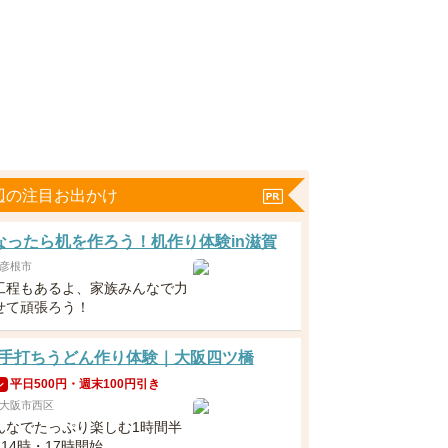
辺の注目お出かけ
なったら机を作ろう！机作り体験in滋賀
彦根市
工程もあるよ、家族みんなで力
せて頑張ろう！
手打ちうどん作り体験｜大阪四ツ橋
平日500円・週末100円引き
ン
大阪市西区
んなでたっぷり楽しむ1時間半
・14時・17時開始