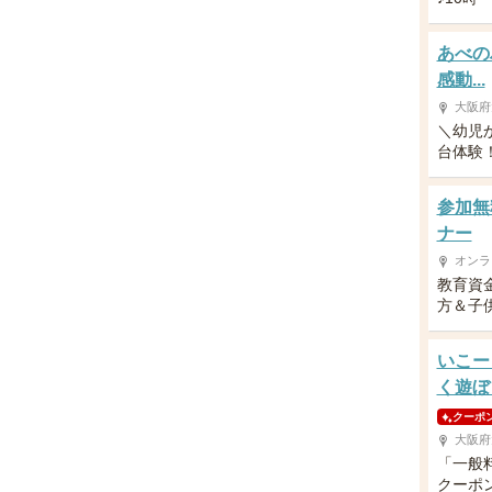
あべの
感動...
大阪府
＼幼児
台体験！／
参加無
ナー
オンラ
教育資
方＆子供
いこー
く遊ぼ
クーポ
大阪府
「一般
クーポ