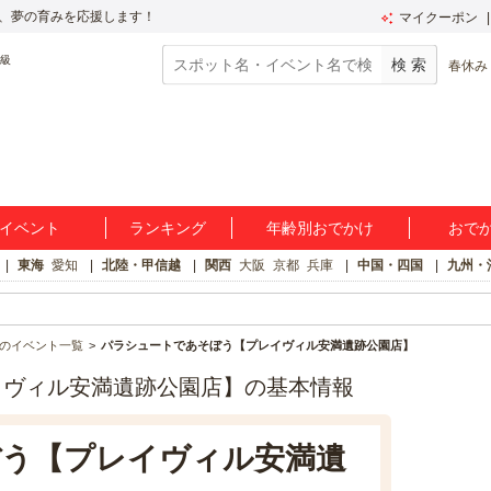
、夢の育みを応援します！
マイクーポン
春休み
イベント
ランキング
年齢別おでかけ
おで
東海
愛知
北陸・甲信越
関西
大阪
京都
兵庫
中国・四国
九州・
のイベント一覧
パラシュートであそぼう【プレイヴィル安満遺跡公園店】
イヴィル安満遺跡公園店】の基本情報
う【プレイヴィル安満遺