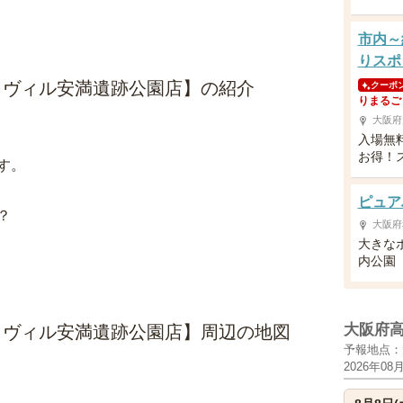
市内～
りスポ
イヴィル安満遺跡公園店】の紹介
クーポ
りまるご
大阪府
入場無
お得！
す。
ピュア
？
大阪府
大きな
内公園
大阪府
イヴィル安満遺跡公園店】周辺の地図
予報地点：
2026年08