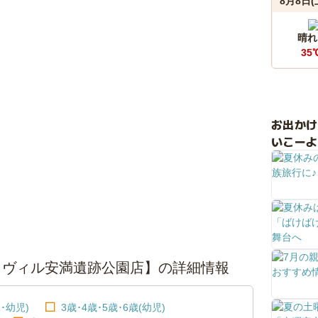
8月8日(
晴れ
35
お出か
いこーよ
イヴィル安満遺跡公園店】の詳細情報
･幼児)
3歳･4歳･5歳･6歳(幼児)