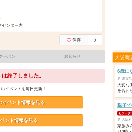
/
クセンター内
保存
0
クーポン
お知らせ
大阪周
6歳に
トは終了しました。
滋賀県
大変な
しいイベントを毎日更新！
を合わ
のイベント情報を見る
親子で
クーポ
大阪府
ベント情報を見る
家族み
♪10時