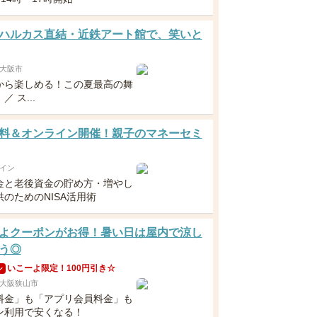
ハルカス直結・近鉄アート館で、笑いと
大阪市
から楽しめる！この夏最高の舞
 ス...
料＆オンライン開催！親子のマネーセミ
イン
金と老後資金の貯め方・増やし
のためのNISA活用術
よクーポンがお得！暑い日は屋内で涼し
う◎
いこーよ限定！100円引き☆
ン
大阪狭山市
料金」も「アプリ会員料金」も
ン利用で安くなる！