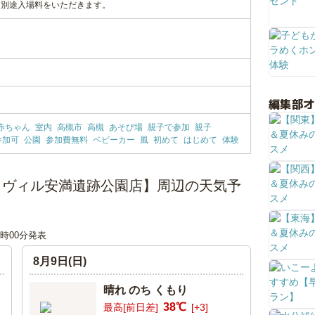
、別途入場料をいただきます。
編集部
赤ちゃん
室内
高槻市
高槻
あそび場
親子で参加
親子
参加可
公園
参加費無料
ベビーカー
風
初めて
はじめて
体験
イヴィル安満遺跡公園店】周辺の天気予
00時00分発表
8月9日(日)
晴れ のち くもり
38℃
最高[前日差]
[+3]