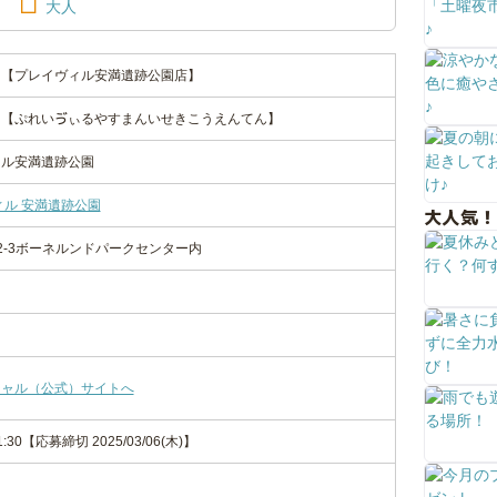
大人
う【プレイヴィル安満遺跡公園店】
う【ぷれいゔぃるやすまんいせきこうえんてん】
ィル安満遺跡公園
ィル 安満遺跡公園
大人気！
2-3ボーネルンドパークセンター内
シャル（公式）サイトへ
-11:30【応募締切 2025/03/06(木)】