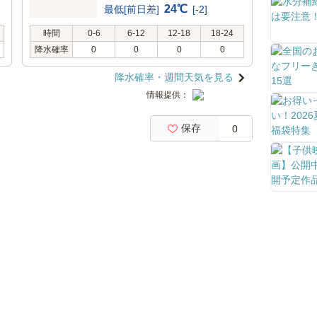
24℃
最低[前日差]
[-2]
時間
0-6
6-12
12-18
18-24
降水確率
0
0
0
0
降水確率・週間天気を見る
情報提供：
保存
0