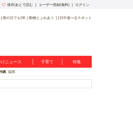
保存/あとで読む
ユーザー登録(無料)
ログイン
雨の日でもOK
動物とふれあう
1日中遊べるスポット
かけニュース
子育て
特集
沖縄
福岡