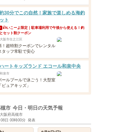
約30分でこの自然！家族で楽しめる海釣
ット
🎣いこーよ限定｜駐車場利用で午後から使える！釣
ン
とセット割クーポン
大阪市住之江区
料！超特割クーポンでレンタル
スタッフ常駐で安心
ハートキッズランド エコール和泉中央
和泉市
ボールプールで泳ごう！大型室
「ピュアキッズ」
高槻市
今日・明日の天気予報
大阪府高槻市
月08日 00時00分
発表