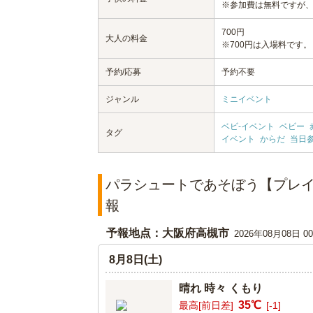
※参加費は無料ですが
700円
大人の料金
※700円は入場料です。
予約/応募
予約不要
ジャンル
ミニイベント
ベビ-イベント
ベビー
タグ
イベント
からだ
当日
パラシュートであそぼう【プレ
報
予報地点：大阪府高槻市
2026年08月08日 
8月8日(土)
晴れ 時々 くもり
35℃
最高[前日差]
[-1]