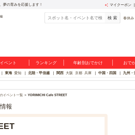
、夢の育みを応援します！
マイクーポン
春休み
イベント
ランキング
年齢別おでかけ
おで
東海
愛知
北陸・甲信越
関西
大阪
京都
兵庫
中国・四国
九州・
のイベント一覧
YORIMICHI Cafe STREET
基本情報
EET