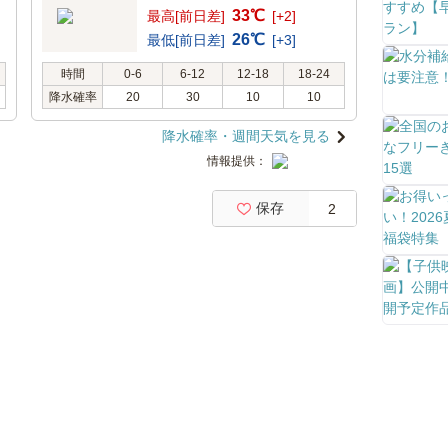
33℃
最高[前日差]
[+2]
26℃
最低[前日差]
[+3]
時間
0-6
6-12
12-18
18-24
降水確率
20
30
10
10
降水確率・週間天気を見る
情報提供：
保存
2