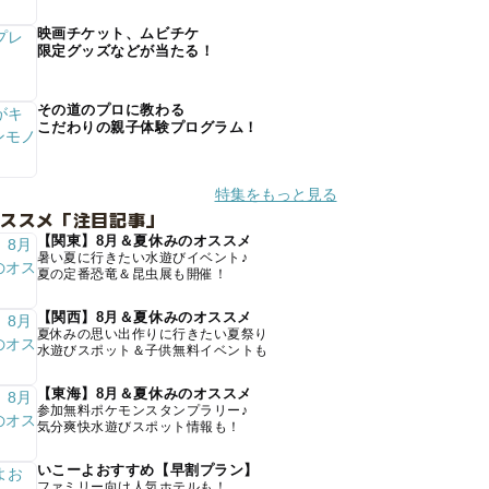
映画チケット、ムビチケ
限定グッズなどが当たる！
その道のプロに教わる
こだわりの親子体験プログラム！
特集をもっと見る
オススメ「注目記事」
【関東】8月＆夏休みのオススメ
暑い夏に行きたい水遊びイベント♪
夏の定番恐竜＆昆虫展も開催！
【関西】8月＆夏休みのオススメ
夏休みの思い出作りに行きたい夏祭り
水遊びスポット＆子供無料イベントも
【東海】8月＆夏休みのオススメ
参加無料ポケモンスタンプラリー♪
気分爽快水遊びスポット情報も！
いこーよおすすめ【早割プラン】
ファミリー向け人気ホテルも！