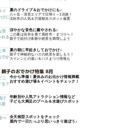
夏のドライブ＆おでかけにも♪
八ヶ岳・清里エリアで日帰り～1泊旅！
北杜市の人気＆穴場観光スポット厳選
涼やかな音色に癒やされる♪
この夏は浴衣を着て風鈴市・まつりへ！
親子で絵付け体験や絶景を満喫しよう
夏の朝に早起きしておでかけ♪
親子で神秘的なハスの絶景を楽しもう！
スイレンとの違い＆ハスまつり情報も
 親子のおでかけ特集 8月
今から準備！夏休みのお出かけ情報満載
おすすめ遊び場＆イベントをチェック！
年齢別や人気アトラクション情報など
子ども大満足のプール＆水遊びスポット
全天候型スポットをチェック
屋内で一日たっぷり思いっきり遊ぼう♪