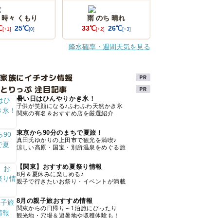
 時々 くもり
雨 のち 晴れ
℃
25℃
33℃
26℃
[+1]
[0]
[+2]
[+3]
降水確率・週間天気を見る
け家族にイチオシ情報
とりっぷ 注目記事
暑い日はひんやりかき氷！
子供が笑顔になる♪ふわふわ天然かき氷
関東の有名＆おすすめ店を厳選紹介
東京から90分のまちで夏旅！
真田氏ゆかりの上田市で観光を満喫♪
涼しい高原・国宝・別所温泉をめぐる旅
【関東】おすすめ夏祭り情報
8月＆夏休みに楽しめる♪
親子で行きたいお祭り・イベントが満載
8月の親子旅おすすめ情報
関東からの日帰り～1泊旅にぴったり
観光地・穴場＆避暑地や収穫体験も！