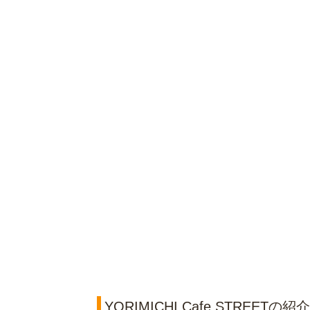
YORIMICHI Cafe STREETの紹介