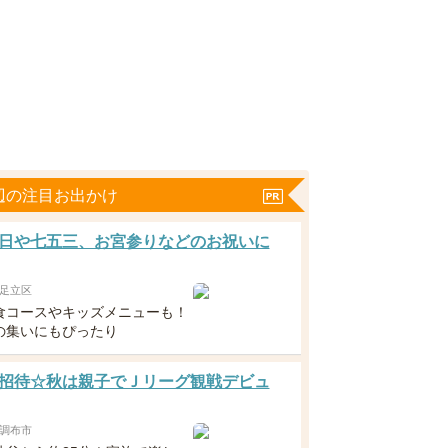
辺の注目お出かけ
日や七五三、お宮参りなどのお祝いに
足立区
食コースやキッズメニューも！
の集いにもぴったり
招待☆秋は親子でＪリーグ観戦デビュ
調布市