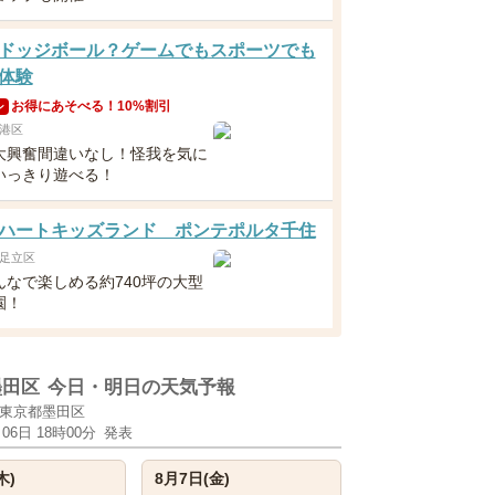
ドッジボール？ゲームでもスポーツでも
体験
お得にあそべる！10%割引
ン
港区
大興奮間違いなし！怪我を気に
いっきり遊べる！
ハートキッズランド ポンテポルタ千住
足立区
んなで楽しめる約740坪の大型
園！
墨田区
今日・明日の天気予報
東京都墨田区
月06日 18時00分
発表
木)
8月7日(金)