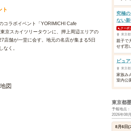
ント
究極の
ない新
ボイベント「YORIMICHI Cafe
クーポ
！ 東京スカイツリータウンに、押上周辺エリアの
東京都
27店舗が一堂に会す。地元の名店が集まる5日
親子で
せず思
しなく。
ピュア
東京都
家族み
室内公
辺の地図
東京都
予報地点：
2026年08
8月6日(