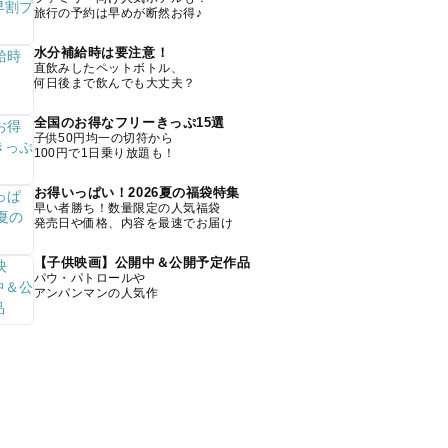
旅行の予約は早めが断然お得♪
水分補給時は要注意！
直飲みしたペットボトル、
何日後まで飲んでも大丈夫？
全国のお得なフリーきっぷ15選
子供50円均一の切符から
100円で1日乗り放題も！
お得いっぱい！2026夏の福袋特集
早い者勝ち！数量限定の人気福袋
発売日や価格、内容を最速でお届け
【子供映画】公開中＆公開予定作品
パウ・パトロールや
アンパンマンの人気作