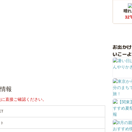
晴れ
32
お出か
いこーよ
詳細情報
先に直接ご確認ください。
ET
ート