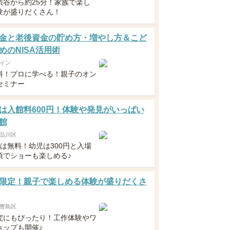
渋谷から約25分！家族で楽し
験が盛りだくさん！
金と老後資金の貯め方・増やし方＆こど
めのNISA活用術
イン
料！プロに学べる！親子のオン
セミナー
は入館料600円！体験や発見がいっぱい
館
品川区
下は無料！幼児は300円と入場
頃でショーも楽しめる♪
限定！親子で楽しめる体験が盛りだくさ
豊島区
究にもぴったり！工作体験やワ
ョップも開催♪