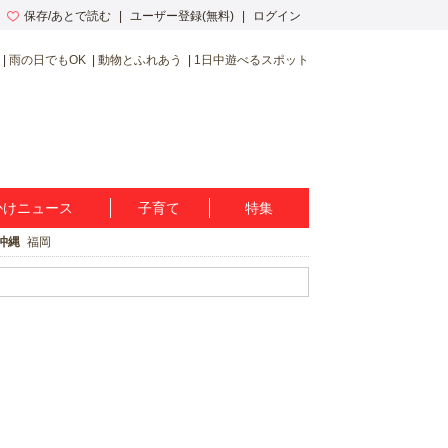
保存/あとで読む
ユーザー登録(無料)
ログイン
雨の日でもOK
動物とふれあう
1日中遊べるスポット
かけニュース
子育て
特集
沖縄
福岡