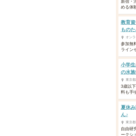
新宿・
める体
教育資
ものた
オンラ
参加無
ライン
小学生
の水族
東京都
3歳以
料も手
夏休み
ん♪
東京都
自由研
ークシ