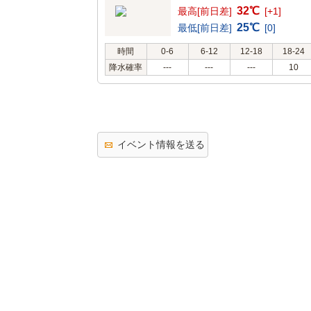
32℃
最高[前日差]
[+1]
25℃
最低[前日差]
[0]
時間
0-6
6-12
12-18
18-24
降水確率
---
---
---
10
イベント情報を送る