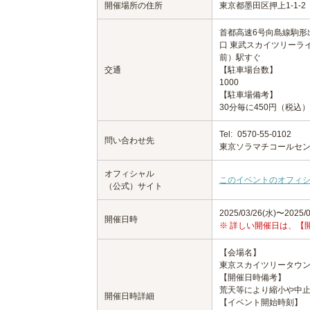
開催場所の住所
東京都墨田区押上1-1-2
首都高速6号向島線駒形
口 東武スカイツリーラ
前）駅すぐ
交通
【駐車場台数】
1000
【駐車場備考】
30分毎に450円（税込）
Tel:
0570-55-0102
問い合わせ先
東京ソラマチコールセ
オフィシャル
このイベントのオフィ
（公式）サイト
2025/03/26(水)〜2025/0
開催日時
※ 詳しい開催日は、【
【会場名】
東京スカイツリータウン
【開催日時備考】
荒天等により縮小や中
開催日時詳細
【イベント開始時刻】