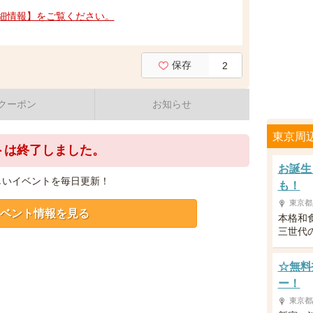
細情報】をご覧ください。
保存
2
クーポン
お知らせ
東京周
トは終了しました。
お誕生
しいイベントを毎日更新！
も！
東京都
ベント情報を見る
本格和
三世代
☆無料
ー！
東京都