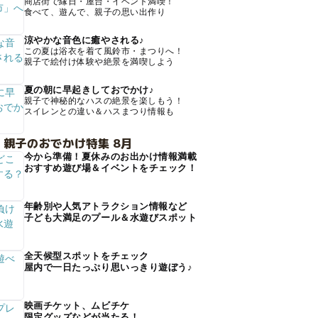
商店街で縁日・屋台・イベント満喫！
食べて、遊んで、親子の思い出作り
涼やかな音色に癒やされる♪
この夏は浴衣を着て風鈴市・まつりへ！
親子で絵付け体験や絶景を満喫しよう
夏の朝に早起きしておでかけ♪
親子で神秘的なハスの絶景を楽しもう！
スイレンとの違い＆ハスまつり情報も
 親子のおでかけ特集 8月
今から準備！夏休みのお出かけ情報満載
おすすめ遊び場＆イベントをチェック！
年齢別や人気アトラクション情報など
子ども大満足のプール＆水遊びスポット
全天候型スポットをチェック
屋内で一日たっぷり思いっきり遊ぼう♪
映画チケット、ムビチケ
限定グッズなどが当たる！