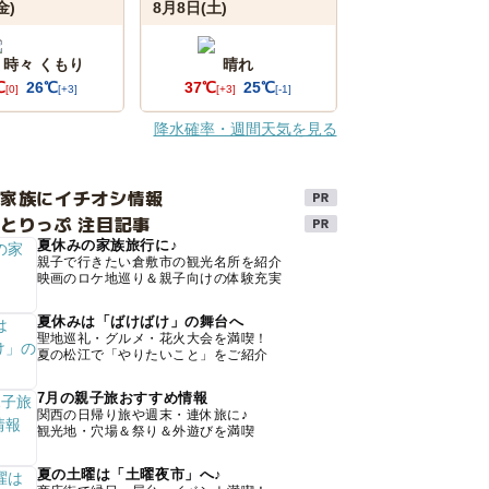
金)
8月8日(土)
 時々 くもり
晴れ
℃
26℃
37℃
25℃
[0]
[+3]
[+3]
[-1]
降水確率・週間天気を見る
け家族にイチオシ情報
とりっぷ 注目記事
夏休みの家族旅行に♪
親子で行きたい倉敷市の観光名所を紹介
映画のロケ地巡り＆親子向けの体験充実
夏休みは「ばけばけ」の舞台へ
聖地巡礼・グルメ・花火大会を満喫！
夏の松江で「やりたいこと」をご紹介
7月の親子旅おすすめ情報
関西の日帰り旅や週末・連休旅に♪
観光地・穴場＆祭り＆外遊びを満喫
夏の土曜は「土曜夜市」へ♪