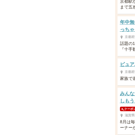
京都駅
まで五
年中無
っちゃ
京都府
話題の
『十手
ピュア
京都府
家族で
みんな
しもう
クーポ
滋賀県
8月は
ーナー