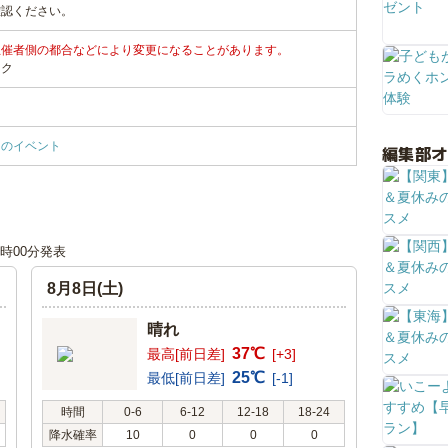
確認ください。
主催者側の都合などにより変更になることがあります。
ンク
クのイベント
編集部
00時00分発表
8月8日(土)
晴れ
37℃
最高[前日差]
[+3]
25℃
最低[前日差]
[-1]
時間
0-6
6-12
12-18
18-24
降水確率
10
0
0
0