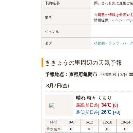
予約/応募
問い合わせ先に直接ご
※掲載の情報は天候や
備考
情報提供：イベントバ
ジャンル
タグ
植物園・フラワーパー
ききょうの里周辺の天気予報
予報地点：京都府亀岡市
2026年08月07日 
8月7日(金)
晴れ 時々 くもり
34℃
最高[前日差]
[0]
26℃
最低[前日差]
[+3]
時間
0-6
6-12
12-18
18-24
降水確率
10
10
10
10