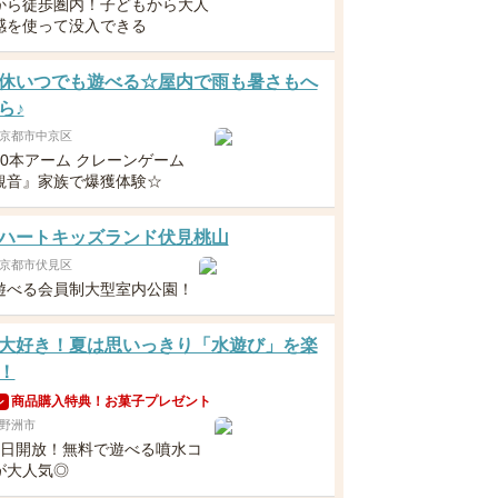
から徒歩圏内！子どもから大人
感を使って没入できる
休いつでも遊べる☆屋内で雨も暑さもへ
ら♪
京都市中京区
10本アーム クレーンゲーム
観音』家族で爆獲体験☆
ハートキッズランド伏見桃山
京都市伏見区
遊べる会員制大型室内公園！
大好き！夏は思いっきり「水遊び」を楽
！
商品購入特典！お菓子プレゼント
ン
野洲市
毎日開放！無料で遊べる噴水コ
が大人気◎