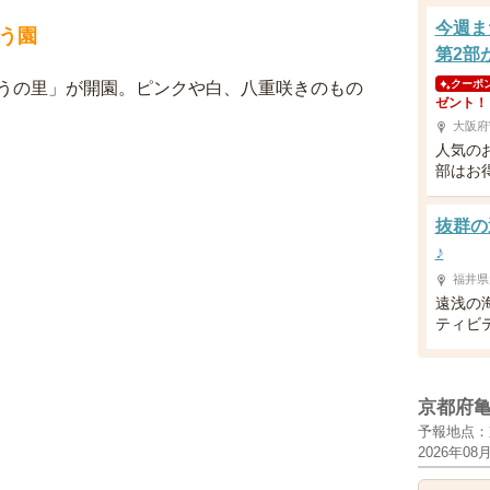
今週ま
う園
第2部
クーポ
うの里」が開園。ピンクや白、八重咲きのもの
ゼント！
大阪府
人気の
部はお
抜群の
♪
福井県
遠浅の
ティビ
京都府
予報地点：
2026年08