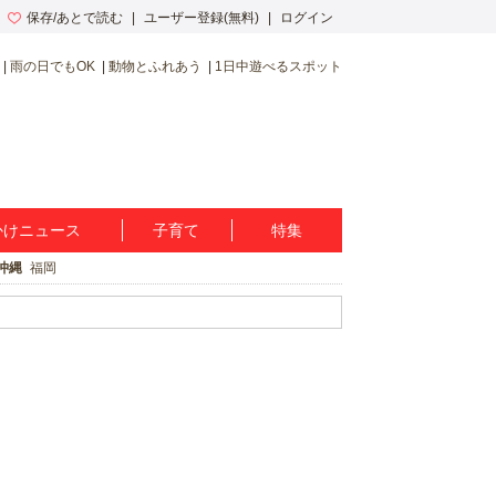
保存/あとで読む
ユーザー登録(無料)
ログイン
雨の日でもOK
動物とふれあう
1日中遊べるスポット
かけニュース
子育て
特集
沖縄
福岡