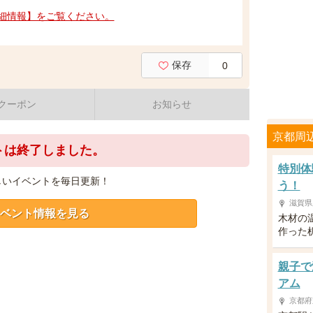
細情報】をご覧ください。
保存
0
クーポン
お知らせ
京都周
トは終了しました。
特別体
しいイベントを毎日更新！
う！
滋賀県
ベント情報を見る
木材の
作った
親子で
アム
京都府