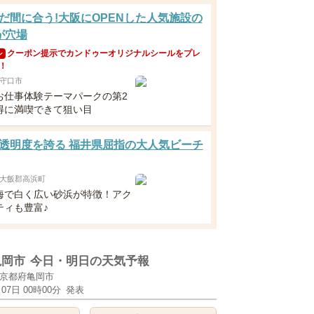
だ間に合う!大阪にOPENした人気施設の
が穴場
クーポン提示でカンドゥーオリジナルシールをプレ
ン
！
守口市
お仕事体験テーマパークの第2
得に満喫できて狙い目
透明度を誇る 福井県屈指の大人気ビーチ
大飯郡高浜町
海で白く広い砂浜が特徴！アク
ティも豊富♪
亀岡市
今日・明日の天気予報
京都府亀岡市
月07日 00時00分
発表