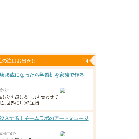
辺の注目お出かけ
験♪6歳になったら学習机を家族で作ろ
彦根市
温もりを感じる、力を合わせて
机は世界に1つの宝物
没入する！チームラボのアートミュージ
京都市南区