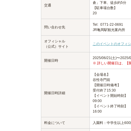
倉」下車、徒歩約5分
交通
【駐車場台数】
20
Tel:
0771-22-0691
問い合わせ先
JR亀岡駅観光案内所
オフィシャル
このイベントのオフィ
（公式）サイト
2025/06/21(土)〜2025/0
開催日時
※ 詳しい開催日は、【
【会場名】
谷性寺門前
【開催日時備考】
受付終了15:30
開催日時詳細
【イベント開始時刻】
09:00
【イベント終了時刻】
16:00
料金について
入園料：中学生以上600