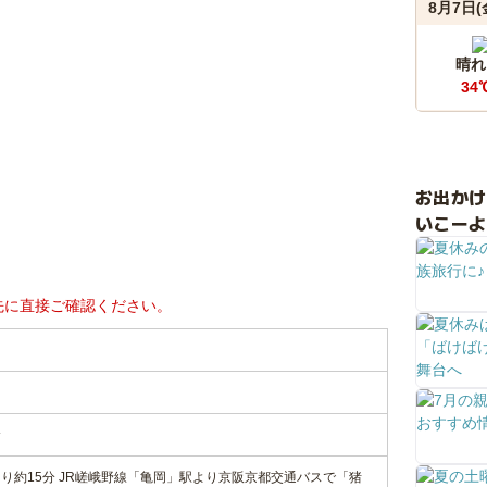
8月7日(
晴れ
34
お出か
いこーよ
先に直接ご確認ください。
倉
より約15分 JR嵯峨野線「亀岡」駅より京阪京都交通バスで「猪