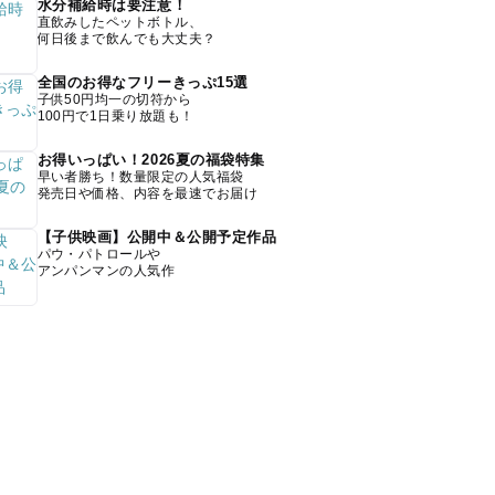
水分補給時は要注意！
直飲みしたペットボトル、
何日後まで飲んでも大丈夫？
全国のお得なフリーきっぷ15選
子供50円均一の切符から
100円で1日乗り放題も！
お得いっぱい！2026夏の福袋特集
早い者勝ち！数量限定の人気福袋
発売日や価格、内容を最速でお届け
【子供映画】公開中＆公開予定作品
パウ・パトロールや
アンパンマンの人気作