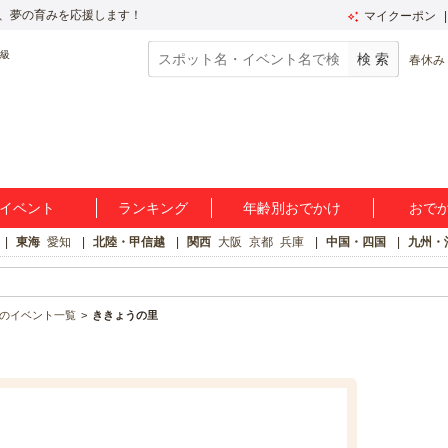
、夢の育みを応援します！
マイクーポン
春休み
イベント
ランキング
年齢別おでかけ
おで
東海
愛知
北陸・甲信越
関西
大阪
京都
兵庫
中国・四国
九州・
のイベント一覧
ききょうの里