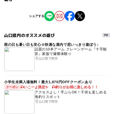
問い合わせ先に直接ご確認ください。
※掲載の情報は天候や主催者側の都合などにより変更にな
シェアする
ることがあります。
情報提供：イベントバンク
山口県内のオススメの遊び
雨の日も暑い日も安心☆快適な屋内で思いっきり遊ぼう♪
話題の10本アーム クレーンゲーム『十手観
音』家族で爆獲体験☆
山口県下関市
小学生未満入場無料！最大1,870円OFFクーポンあり
🎣いこーよ限定✨ 🎣釣りがお得に楽しめる！！
クーポン
アクセスよし！手ぶらOK！子供も楽しめる
海釣りスポット
山口県下関市