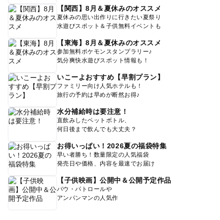
【関西】8月＆夏休みのオススメ
夏休みの思い出作りに行きたい夏祭り
水遊びスポット＆子供無料イベントも
【東海】8月＆夏休みのオススメ
参加無料ポケモンスタンプラリー♪
気分爽快水遊びスポット情報も！
いこーよおすすめ【早割プラン】
ファミリー向け人気ホテルも！
旅行の予約は早めが断然お得♪
水分補給時は要注意！
直飲みしたペットボトル、
何日後まで飲んでも大丈夫？
お得いっぱい！2026夏の福袋特集
早い者勝ち！数量限定の人気福袋
発売日や価格、内容を最速でお届け
【子供映画】公開中＆公開予定作品
パウ・パトロールや
アンパンマンの人気作