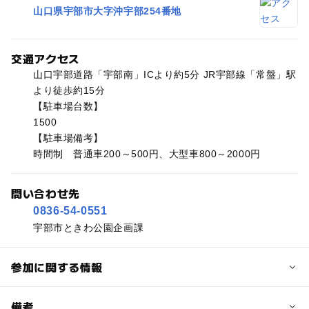
山口県宇部市大字沖宇部254番地
交通アクセス
山口宇部道路「宇部南」ICより約5分 JR宇部線「常盤」駅
より徒歩約15分
【駐車場台数】
1500
【駐車場備考】
時間制 普通車200～500円、大型車800～2000円
問い合わせ先
0836-54-0551
宇部市ときわ公園企画課
参加に関する情報
予約/応募
備考