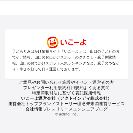
山口のエリアからプール子ども連れのお出かけスポット
を探す
北九州（小倉・門司・八幡）・下関のプールお出かけ
岩国・周南・下松・柳井のプールお出かけ
山口・秋芳台・防府のプールお出かけ
下関・宇部のプールお出かけ
萩・長門のプールお出かけ
子どもとお出かけ情報サイト「いこーよ」は、山口の子どものお
でかけ情報、山口のお出かけスポットのクチコミ・親子体験情
山口の定番お出かけスポット
報、山口のおでかけスポット人気ランキングなど、親子のつなが
り・幸せを願って日々運営しております。
山口の遊園地
山口の動物園
ご意見やお問い合わせ
施設やイベント運営者の方
山口のバーベキュー
プレゼンター利用規約
利用規約
よくある質問
山口の釣り
特定商取引法に基づく表記
採用情報
山口の牧場
いこーよ運営会社（アクトインディ株式会社）
運営会社トップ
ブランドストーリー
理念
未来図
運営サービス
山口のプール
会社情報
プレスリリース
エンジニアブログ
山口のアスレチック
© actindi Inc.
山口の公園・総合公園
山口の観光