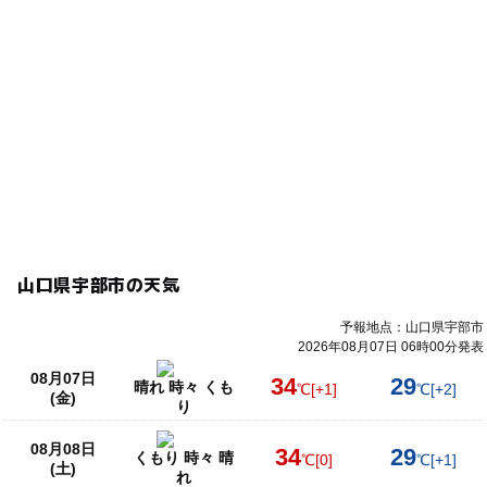
山口県宇部市の天気
予報地点：山口県宇部市
2026年08月07日 06時00分発表
08月07日
34
29
晴れ 時々 くも
℃
[+1]
℃
[+2]
(金)
り
08月08日
34
29
くもり 時々 晴
℃
[0]
℃
[+1]
(土)
れ