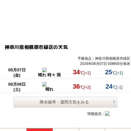
神奈川県相模原市緑区の天気
予報地点：神奈川県相模原市緑区
2026年08月07日 00時00分発表
08月07日
34
25
℃
[+1]
℃
[+1]
晴れ 時々 雨
(金)
08月08日
36
24
℃
[+2]
℃
[-1]
晴れ
(土)
降水確率・週間天気をみる
情報提供：