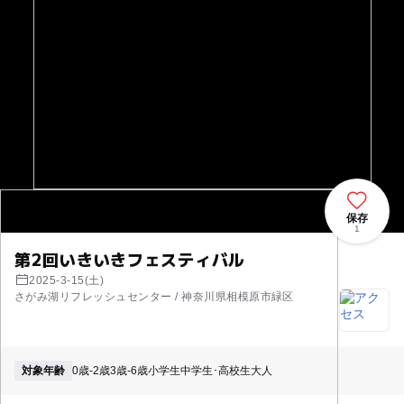
保存
1
第2回いきいきフェスティバル
2025-3-15(土)
さがみ湖リフレッシュセンター / 神奈川県相模原市緑区
対象年齢
0歳-2歳
3歳-6歳
小学生
中学生･高校生
大人