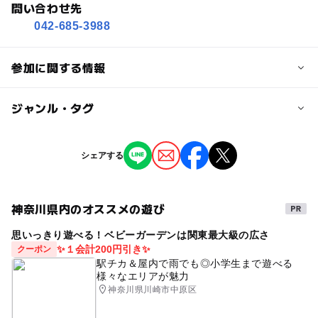
問い合わせ先
042-685-3988
参加に関する情報
対象年齢
ジャンル・タグ
0歳･1歳･2歳の赤ちゃん(乳児･幼児)
3歳･4歳･5歳･6歳(幼児)
小学生
中学生･高校生
大人
ジャンル
シェアする
自然体験
季節のイベント
ものづくり・学び体験
予約/応募
予約不要
神奈川県内のオススメの遊び
思いっきり遊べる！ベビーガーデンは関東最大級の広さ
✨１会計200円引き✨
クーポン
駅チカ＆屋内で雨でも◎小学生まで遊べる
様々なエリアが魅力
神奈川県川崎市中原区