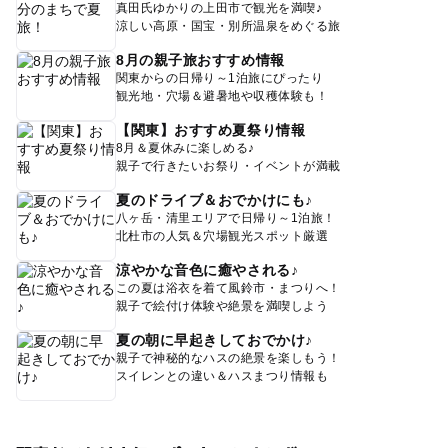
真田氏ゆかりの上田市で観光を満喫♪
涼しい高原・国宝・別所温泉をめぐる旅
8月の親子旅おすすめ情報
関東からの日帰り～1泊旅にぴったり
観光地・穴場＆避暑地や収穫体験も！
【関東】おすすめ夏祭り情報
8月＆夏休みに楽しめる♪
親子で行きたいお祭り・イベントが満載
夏のドライブ＆おでかけにも♪
八ヶ岳・清里エリアで日帰り～1泊旅！
北杜市の人気＆穴場観光スポット厳選
涼やかな音色に癒やされる♪
この夏は浴衣を着て風鈴市・まつりへ！
親子で絵付け体験や絶景を満喫しよう
夏の朝に早起きしておでかけ♪
親子で神秘的なハスの絶景を楽しもう！
スイレンとの違い＆ハスまつり情報も