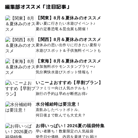
編集部オススメ「注目記事」
【関東】8月＆夏休みのオススメ
暑い夏に行きたい水遊びイベント♪
夏の定番恐竜＆昆虫展も開催！
【関西】8月＆夏休みのオススメ
夏休みの思い出作りに行きたい夏祭り
水遊びスポット＆子供無料イベントも
【東海】8月＆夏休みのオススメ
参加無料ポケモンスタンプラリー♪
気分爽快水遊びスポット情報も！
いこーよおすすめ【早割プラン】
ファミリー向け人気ホテルも！
旅行の予約は早めが断然お得♪
水分補給時は要注意！
直飲みしたペットボトル、
何日後まで飲んでも大丈夫？
お得いっぱい！2026夏の福袋特集
早い者勝ち！数量限定の人気福袋
発売日や価格、内容を最速でお届け