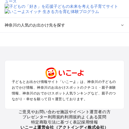
神奈川の人気のお出かけ先を探す
神奈川のエリアからプール子ども連れのお出かけスポッ
トを探す
横浜・みなとみらい・中華街・ベイエリア・金沢八景のプール
お出かけ
鎌倉・湘南（藤沢・茅ヶ崎・平塚周辺）のプールお出かけ
小田原・熱海・湯河原・真鶴のプールお出かけ
町田・相模原・愛川・上野原のプールお出かけ
子どもとお出かけ情報サイト「いこーよ」は、神奈川の子どもの
新横浜・港北エリア・日吉・青葉台・鶴見のプールお出かけ
おでかけ情報、神奈川のお出かけスポットのクチコミ・親子体験
川崎のプールお出かけ
情報、神奈川のおでかけスポット人気ランキングなど、親子のつ
海老名・厚木のプールお出かけ
ながり・幸せを願って日々運営しております。
三浦半島（横須賀・三浦）のプールお出かけ
箱根（湯本・強羅・小涌谷・仙石原・芦ノ湖）のプールお出か
ご意見やお問い合わせ
施設やイベント運営者の方
プレゼンター利用規約
利用規約
よくある質問
け
特定商取引法に基づく表記
採用情報
秦野・南足柄・丹沢のプールお出かけ
いこーよ運営会社（アクトインディ株式会社）