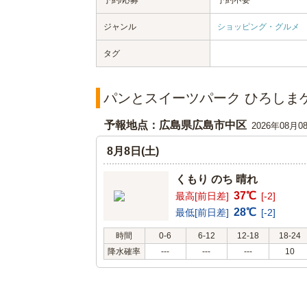
予約/応募
予約不要
ジャンル
ショッピング・グルメ
タグ
パンとスイーツパーク ひろしま
予報地点：広島県広島市中区
2026年08月0
8月8日(土)
くもり のち 晴れ
37℃
最高[前日差]
[-2]
28℃
最低[前日差]
[-2]
時間
0-6
6-12
12-18
18-24
降水確率
---
---
---
10