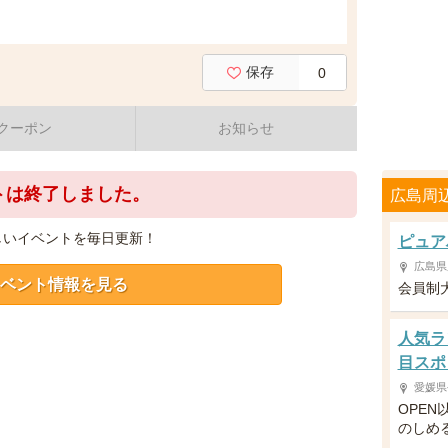
保存
0
クーポン
お知らせ
トは終了しました。
広島周
しいイベントを毎日更新！
ピュア
広島県
ベント情報を見る
会員制
人気ラ
目スポ
愛媛県
OPE
のしめ