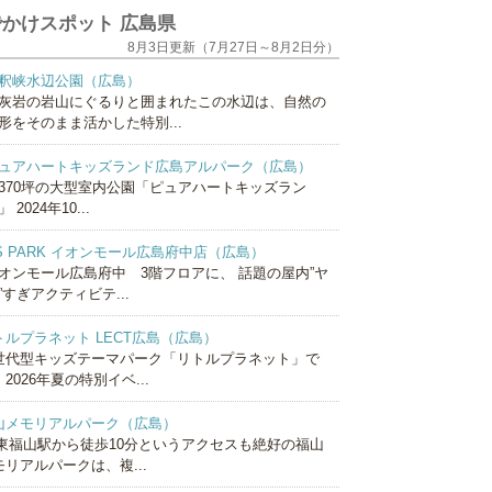
かけスポット 広島県
8月3日更新（7月27日～8月2日分）
釈峡水辺公園（広島）
灰岩の岩山にぐるりと囲まれたこの水辺は、自然の
形をそのまま活かした特別...
ュアハートキッズランド広島アルパーク（広島）
370坪の大型室内公園「ピュアハートキッズラン
 2024年10...
S PARK イオンモール広島府中店（広島）
オンモール広島府中 3階フロアに、 話題の屋内”ヤ
”すぎアクティビテ...
トルプラネット LECT広島（広島）
世代型キッズテーマパーク「リトルプラネット」で
2026年夏の特別イベ...
山メモリアルパーク（広島）
R東福山駅から徒歩10分というアクセスも絶好の福山
モリアルパークは、複...