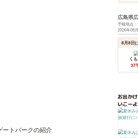
広島県
予報地点：
2026年08
8月8日(
くも
37
お出か
いこーよ
ゲートパークの紹介