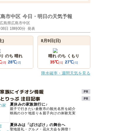
広島市中区
今日・明日の天気予報
広島県広島市中区
月08日 18時00分
発表
土)
8月9日(日)
り のち 晴れ
晴れ のち くもり
℃
28℃
35℃
27℃
[-2]
[-2]
[-1]
[-1]
降水確率・週間天気を見る
け家族にイチオシ情報
とりっぷ 注目記事
夏休みの家族旅行に♪
親子で行きたい倉敷市の観光名所を紹介
映画のロケ地巡り＆親子向けの体験充実
夏休みは「ばけばけ」の舞台へ
聖地巡礼・グルメ・花火大会を満喫！