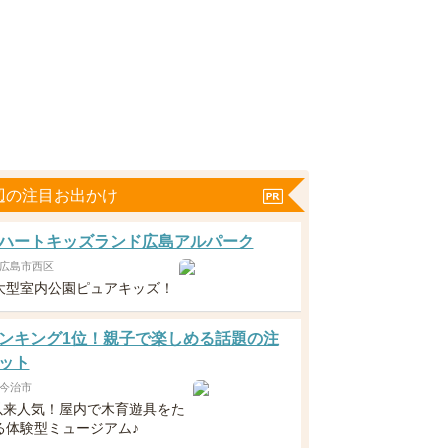
辺の注目お出かけ
ハートキッズランド広島アルパーク
広島市西区
大型室内公園ピュアキッズ！
ンキング1位！親子で楽しめる話題の注
ット
今治市
N以来人気！屋内で木育遊具をた
る体験型ミュージアム♪