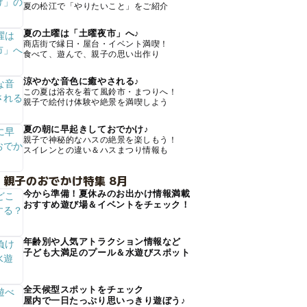
夏の松江で「やりたいこと」をご紹介
夏の土曜は「土曜夜市」へ♪
商店街で縁日・屋台・イベント満喫！
食べて、遊んで、親子の思い出作り
涼やかな音色に癒やされる♪
この夏は浴衣を着て風鈴市・まつりへ！
親子で絵付け体験や絶景を満喫しよう
夏の朝に早起きしておでかけ♪
親子で神秘的なハスの絶景を楽しもう！
スイレンとの違い＆ハスまつり情報も
 親子のおでかけ特集 8月
今から準備！夏休みのお出かけ情報満載
おすすめ遊び場＆イベントをチェック！
年齢別や人気アトラクション情報など
子ども大満足のプール＆水遊びスポット
全天候型スポットをチェック
屋内で一日たっぷり思いっきり遊ぼう♪