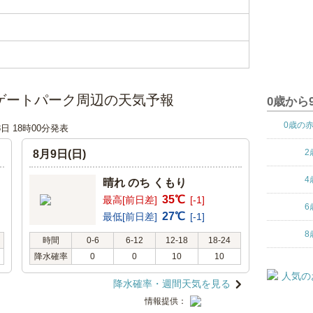
ゲートパーク周辺の天気予報
0歳から
0歳の
8日 18時00分発表
2
8月9日(日)
4
晴れ のち くもり
35℃
最高[前日差]
[-1]
6
27℃
最低[前日差]
[-1]
8
時間
0-6
6-12
12-18
18-24
降水確率
0
0
10
10
降水確率・週間天気を見る
情報提供：