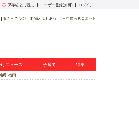
保存/あとで読む
ユーザー登録(無料)
ログイン
雨の日でもOK
動物とふれあう
1日中遊べるスポット
かけニュース
子育て
特集
沖縄
福岡