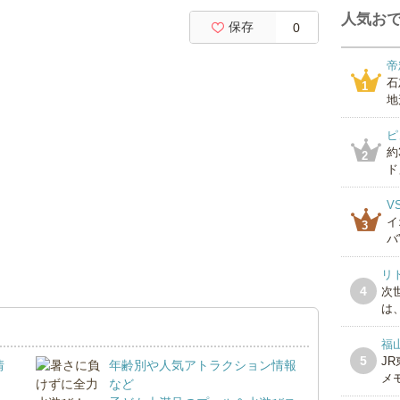
人気おで
保存
0
帝
石
1
地
ピ
約
2
ド」
V
イ
3
バ
リ
4
次
は、
福
5
J
情
年齢別や人気アトラクション情報
メ
など