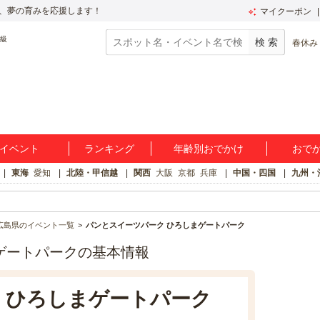
、夢の育みを応援します！
マイクーポン
春休み
イベント
ランキング
年齢別おでかけ
おで
東海
愛知
北陸・甲信越
関西
大阪
京都
兵庫
中国・四国
九州・
広島県のイベント一覧
パンとスイーツパーク ひろしまゲートパーク
ゲートパークの基本情報
 ひろしまゲートパーク