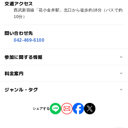
交通アクセス
西武新宿線「花小金井駅」北口から徒歩約18分（バスで約
10分）
問い合わせ先
042-469-6100
参加に関する情報
対象年齢
料金案内
0歳･1歳･2歳の赤ちゃん(乳児･幼児)
3歳･4歳･5歳･6歳(幼児)
小学生
中学生･高校生
大人
子供の料金詳細
ジャンル・タグ
【入館料】210円（4歳～高校生）
予約/応募
ジャンル
シェアする
予約不要
大人の料金詳細
ショッピング・グルメ
ものづくり・学び体験
【入館料】520円
応募方法