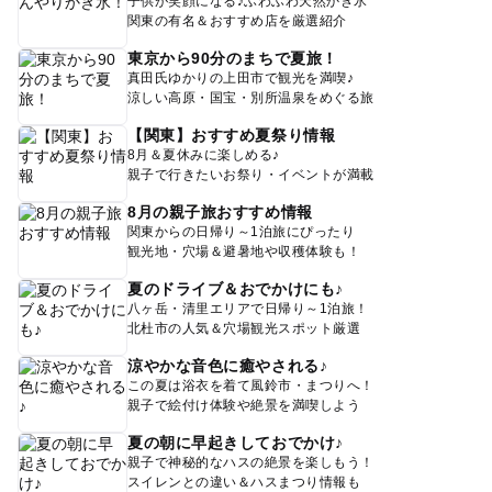
子供が笑顔になる♪ふわふわ天然かき氷
関東の有名＆おすすめ店を厳選紹介
東京から90分のまちで夏旅！
真田氏ゆかりの上田市で観光を満喫♪
涼しい高原・国宝・別所温泉をめぐる旅
【関東】おすすめ夏祭り情報
8月＆夏休みに楽しめる♪
親子で行きたいお祭り・イベントが満載
8月の親子旅おすすめ情報
関東からの日帰り～1泊旅にぴったり
観光地・穴場＆避暑地や収穫体験も！
夏のドライブ＆おでかけにも♪
八ヶ岳・清里エリアで日帰り～1泊旅！
北杜市の人気＆穴場観光スポット厳選
涼やかな音色に癒やされる♪
この夏は浴衣を着て風鈴市・まつりへ！
親子で絵付け体験や絶景を満喫しよう
夏の朝に早起きしておでかけ♪
親子で神秘的なハスの絶景を楽しもう！
スイレンとの違い＆ハスまつり情報も