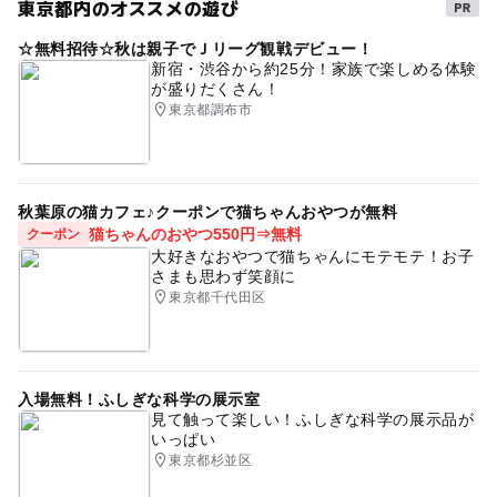
東京都内のオススメの遊び
タグ
一部事前に予約が必要なコンテンツがあります。
詳細はホームページにてご確認下さい。
☆無料招待☆秋は親子でＪリーグ観戦デビュー！
カレー
スパイス
新宿・渋谷から約25分！家族で楽しめる体験
が盛りだくさん！
予約ページ
東京都調布市
予約はこちらから
秋葉原の猫カフェ♪クーポンで猫ちゃんおやつが無料
猫ちゃんのおやつ550円⇒無料
クーポン
大好きなおやつで猫ちゃんにモテモテ！お子
さまも思わず笑顔に
東京都千代田区
入場無料！ふしぎな科学の展示室
見て触って楽しい！ふしぎな科学の展示品が
いっぱい
東京都杉並区