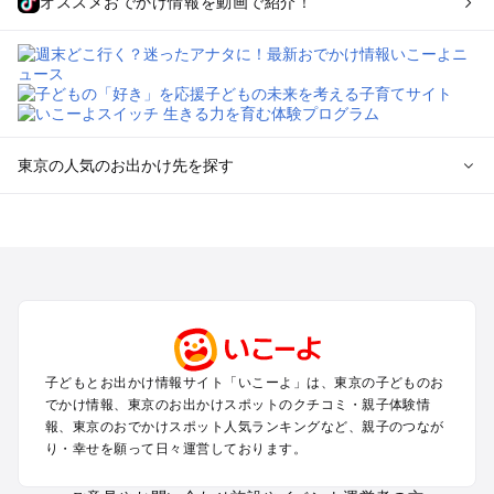
オススメおでかけ情報を動画で紹介！
東京の人気のお出かけ先を探す
東京のエリアからプール子ども連れのお出かけスポット
を探す
立川・国分寺・八王子・昭島・多摩のプールお出かけ
お台場・品川・新橋・汐留・豊洲のプールお出かけ
上野・浅草・錦糸町・両国のプールお出かけ
町田・相模原・愛川・上野原のプールお出かけ
渋谷・原宿・恵比寿・中目黒・自由が丘のプールお出かけ
子どもとお出かけ情報サイト「いこーよ」は、東京の子どものお
池袋・赤羽・王子・巣鴨・目白・石神井のプールお出かけ
でかけ情報、東京のお出かけスポットのクチコミ・親子体験情
新宿・高田馬場・代々木・千駄ヶ谷のプールお出かけ
報、東京のおでかけスポット人気ランキングなど、親子のつなが
銀座・丸の内・日本橋・有楽町・築地・月島のプールお出かけ
り・幸せを願って日々運営しております。
吉祥寺・三鷹・中野・高円寺・荻窪・阿佐谷のプールお出かけ