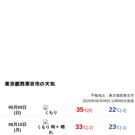
東京都西東京市の天気
予報地点：東京都西東京市
2026年08月09日 12時00分発表
08月09日
35
22
℃
[0]
℃
[-2]
くもり
(日)
08月10日
33
23
くもり 時々 晴
℃
[-2]
℃
[-1]
(月)
れ