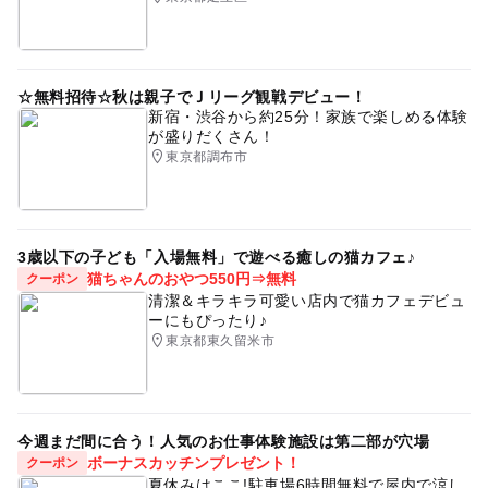
☆無料招待☆秋は親子でＪリーグ観戦デビュー！
新宿・渋谷から約25分！家族で楽しめる体験
が盛りだくさん！
東京都調布市
3歳以下の子ども「入場無料」で遊べる癒しの猫カフェ♪
猫ちゃんのおやつ550円⇒無料
クーポン
清潔＆キラキラ可愛い店内で猫カフェデビュ
ーにもぴったり♪
東京都東久留米市
今週まだ間に合う！人気のお仕事体験施設は第二部が穴場
ボーナスカッチンプレゼント！
クーポン
夏休みはここ!駐車場6時間無料で屋内で涼し