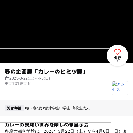
保存
1
春の企画展「カレーのヒミツ展」
2025-3-22(土)～4-6(日)
東京都西東京市
対象年齢
0歳-2歳
3歳-6歳
小学生
中学生･高校生
大人
カレーの奥深い世界を楽しめる展示会
多摩六都科学館は、2025年3月22日（土）から4月6日（日）ま