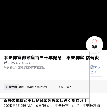
保存
0
平安神宮御鎮座百三十年記念 平安神宮 桜音夜
2025-4-2(水)～4-6(日)
平安神宮 / 京都府京都市左京区
対象年齢
0歳-2歳
3歳-6歳
小学生
中学生･高校生
大人
夜桜の鑑賞と美しい音楽をお楽しみください！
2025年4月2日(水)～6日(日)に「平安神宮」にて「平安神宮御