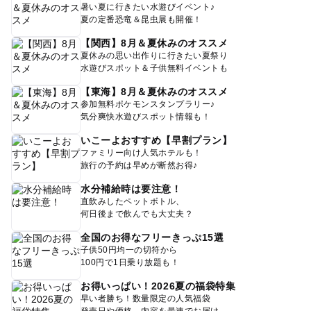
暑い夏に行きたい水遊びイベント♪
夏の定番恐竜＆昆虫展も開催！
【関西】8月＆夏休みのオススメ
夏休みの思い出作りに行きたい夏祭り
水遊びスポット＆子供無料イベントも
【東海】8月＆夏休みのオススメ
参加無料ポケモンスタンプラリー♪
気分爽快水遊びスポット情報も！
いこーよおすすめ【早割プラン】
ファミリー向け人気ホテルも！
旅行の予約は早めが断然お得♪
水分補給時は要注意！
直飲みしたペットボトル、
何日後まで飲んでも大丈夫？
全国のお得なフリーきっぷ15選
子供50円均一の切符から
100円で1日乗り放題も！
お得いっぱい！2026夏の福袋特集
早い者勝ち！数量限定の人気福袋