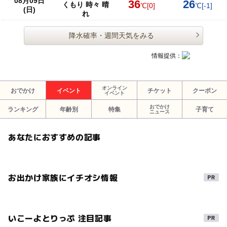
08月09日
36
26
くもり 時々 晴
℃
[0]
℃
[-1]
(日)
れ
降水確率・週間天気をみる
情報提供：
オンライン
おでかけ
イベント
チケット
クーポン
イベント
おでかけ
ランキング
年齢別
特集
子育て
ニュース
あなたにおすすめの記事
お出かけ家族にイチオシ情報
いこーよとりっぷ 注目記事