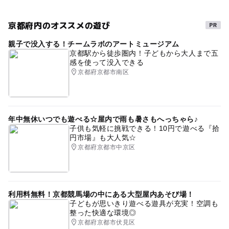
■コンサート付き入場券（第1部/第2部）
予約ページ
前売=3,000円（税込） 当日=4,000円（税込）
京都府内のオススメの遊び
予約はこちらから
■入場券
親子で没入する！チームラボのアートミュージアム
前売=1,500円（税込） 当日=2,000円（税込）
京都駅から徒歩圏内！子どもから大人まで五
感を使って没入できる
京都府京都市南区
■お食事・コンサート（第2部）付き入場券
15,000円（税込・数量限定）
年中無休いつでも遊べる☆屋内で雨も暑さもへっちゃら♪
子供も気軽に挑戦できる！10円で遊べる『拾
円市場』も大人気☆
京都府京都市中京区
利用料無料！京都競馬場の中にある大型屋内あそび場！
子どもが思いきり遊べる遊具が充実！空調も
整った快適な環境◎
京都府京都市伏見区