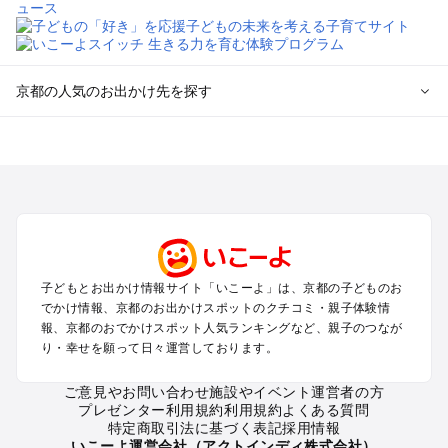
京都の人気のお出かけ先を探す
京都のエリアからプール子ども連れのお出かけスポット
を探す
宇治・京都南部（長岡京・山崎）のプールお出かけ
京都駅周辺・四条河原町・東寺・伏見（伏見稲荷）のプールお
出かけ
天橋立・舞鶴・丹後半島のプールお出かけ
福知山・綾部のプールお出かけ
子どもとお出かけ情報サイト「いこーよ」は、京都の子どものお
亀岡・湯の花・美山・丹波のプールお出かけ
でかけ情報、京都のお出かけスポットのクチコミ・親子体験情
嵐山・嵯峨野・高雄のプールお出かけ
報、京都のおでかけスポット人気ランキングなど、親子のつなが
烏丸・二条城・北野天満宮のプールお出かけ
り・幸せを願って日々運営しております。
丹後・久美浜のプールお出かけ
清水寺・祇園・東山・金閣寺・北白川周辺のプールお出かけ
ご意見やお問い合わせ
施設やイベント運営者の方
プレゼンター利用規約
利用規約
よくある質問
大原・鞍馬・貴船のプールお出かけ
特定商取引法に基づく表記
採用情報
いこーよ運営会社（アクトインディ株式会社）