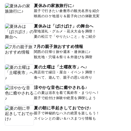
夏休みの家族旅行に♪
親子で行きたい倉敷市の観光名所を紹介
映画のロケ地巡り＆親子向けの体験充実
夏休みは「ばけばけ」の舞台へ
聖地巡礼・グルメ・花火大会を満喫！
夏の松江で「やりたいこと」をご紹介
7月の親子旅おすすめ情報
関西の日帰り旅や週末・連休旅に♪
観光地・穴場＆祭り＆外遊びを満喫
夏の土曜は「土曜夜市」へ♪
商店街で縁日・屋台・イベント満喫！
食べて、遊んで、親子の思い出作り
涼やかな音色に癒やされる♪
この夏は浴衣を着て風鈴市・まつりへ！
親子で絵付け体験や絶景を満喫しよう
夏の朝に早起きしておでかけ♪
親子で神秘的なハスの絶景を楽しもう！
スイレンとの違い＆ハスまつり情報も