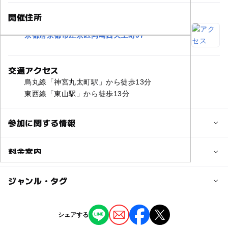
開催住所
京都府京都市左京区岡崎西天王町97
交通アクセス
烏丸線「神宮丸太町駅」から徒歩13分
東西線「東山駅」から徒歩13分
参加に関する情報
対象年齢
料金案内
0歳･1歳･2歳の赤ちゃん(乳児･幼児)
3歳･4歳･5歳･6歳(幼児)
小学生
中学生･高校生
大人
子供の料金詳細
ジャンル・タグ
※小学生以上有料。
予約/応募
ジャンル
シェアする
予約必要
大人の料金詳細
芸術鑑賞・自然観賞