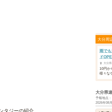
大分周
雨でも
ドOP
大分県
10円
様々な
大分県
予報地点：
2026年08
ァンタジーの紹介