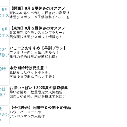
【関西】8月＆夏休みのオススメ
夏休みの思い出作りに行きたい夏祭り
水遊びスポット＆子供無料イベントも
【東海】8月＆夏休みのオススメ
参加無料ポケモンスタンプラリー♪
気分爽快水遊びスポット情報も！
いこーよおすすめ【早割プラン】
ファミリー向け人気ホテルも！
旅行の予約は早めが断然お得♪
水分補給時は要注意！
直飲みしたペットボトル、
何日後まで飲んでも大丈夫？
お得いっぱい！2026夏の福袋特集
早い者勝ち！数量限定の人気福袋
発売日や価格、内容を最速でお届け
【子供映画】公開中＆公開予定作品
パウ・パトロールや
アンパンマンの人気作