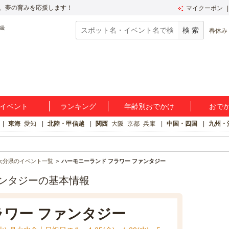
、夢の育みを応援します！
マイクーポン
春休み
イベント
ランキング
年齢別おでかけ
おで
東海
愛知
北陸・甲信越
関西
大阪
京都
兵庫
中国・四国
九州・
大分県のイベント一覧
ハーモニーランド フラワー ファンタジー
ァンタジーの基本情報
ラワー ファンタジー