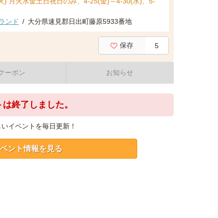
-22(火) 月火水金土日祝日のみ、4-25(金)～4-30(水)、5-
ランド
/
大分県速見郡日出町藤原5933番地
保存
5
クーポン
お知らせ
トは終了しました。
しいイベントを毎日更新！
ベント情報を見る