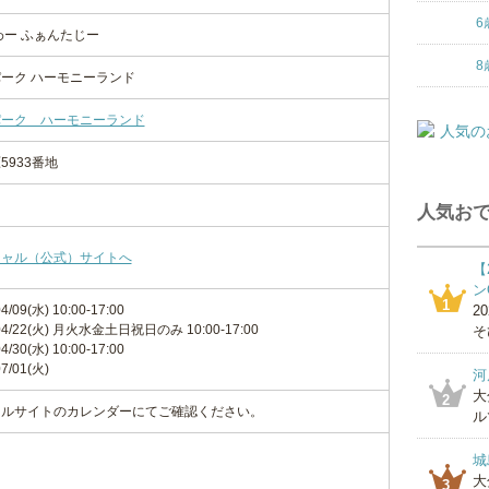
6
わー ふぁんたじー
8
ーク ハーモニーランド
パーク ハーモニーランド
933番地
人気おで
シャル（公式）サイトへ
【
ン
1
4/09(水) 10:00-17:00
2
5/04/22(火) 月火水金土日祝日のみ 10:00-17:00
そ
4/30(水) 10:00-17:00
7/01(火)
河
大
2
ャルサイトのカレンダーにてご確認ください。
ル
城
大
3