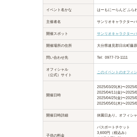
イベント名かな
はーもにーらんど ふら
主催者名
サンリオキャラクターパ
開催スポット
サンリオキャラクター
開催場所の住所
大分県速見郡日出町藤原5
問い合わせ先
Tel:
0977-73-1111
オフィシャル
このイベントのオフィ
（公式）サイト
2025/03/20(木)〜2025/0
2025/04/11(金)〜202
開催日時
2025/04/25(金)〜2025/0
2025/05/01(木)〜2025/0
開催日時詳細
休園日あり。オフィシ
パスポートチケット
3,600円（税込み）
子供の料金