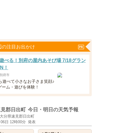
辺の注目お出かけ
遊べる！別府の屋内あそび場 7/18グラン
EN！
別府市
から遊べて小さなお子さま笑顔♪
ゲーム・遊びを体験！
速見郡日出町
今日・明日の天気予報
大分県速見郡日出町
月06日 12時00分
発表