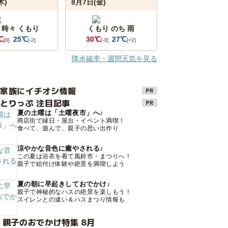
木)
8月7日(金)
 時々 くもり
くもり のち 雨
℃
25℃
30℃
27℃
[0]
[-2]
[-3]
[+2]
降水確率・週間天気を見る
け家族にイチオシ情報
とりっぷ 注目記事
夏の土曜は「土曜夜市」へ♪
商店街で縁日・屋台・イベント満喫！
食べて、遊んで、親子の思い出作り
涼やかな音色に癒やされる♪
この夏は浴衣を着て風鈴市・まつりへ！
親子で絵付け体験や絶景を満喫しよう
夏の朝に早起きしておでかけ♪
親子で神秘的なハスの絶景を楽しもう！
スイレンとの違い＆ハスまつり情報も
 親子のおでかけ特集 8月