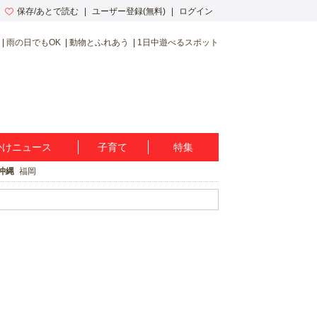
保存/あとで読む
ユーザー登録(無料)
ログイン
雨の日でもOK
動物とふれあう
1日中遊べるスポット
かけニュース
子育て
特集
沖縄
福岡