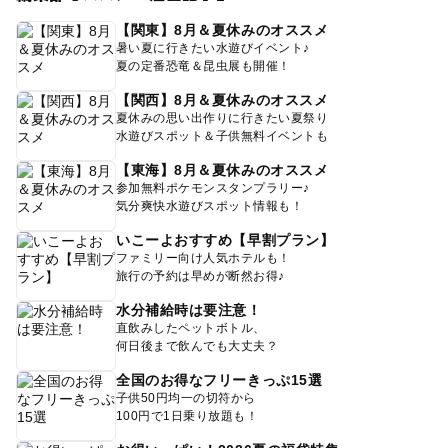
【関東】8月＆夏休みのオススメ
暑い夏に行きたい水遊びイベント♪
夏の定番恐竜＆昆虫展も開催！
【関西】8月＆夏休みのオススメ
夏休みの思い出作りに行きたい夏祭り
水遊びスポット＆子供無料イベントも
【東海】8月＆夏休みのオススメ
参加無料ポケモンスタンプラリー♪
気分爽快水遊びスポット情報も！
いこーよおすすめ【早割プラン】
ファミリー向け人気ホテルも！
旅行の予約は早めが断然お得♪
水分補給時は要注意！
直飲みしたペットボトル、
何日後まで飲んでも大丈夫？
全国のお得なフリーきっぷ15選
子供50円均一の切符から
100円で1日乗り放題も！