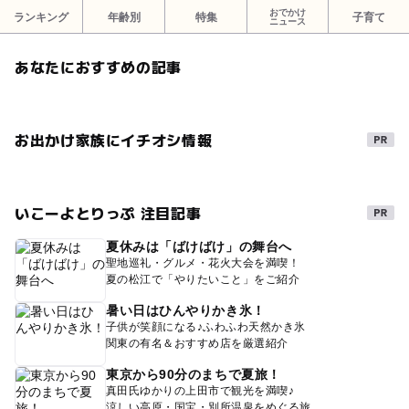
おでかけ
ランキング
年齢別
特集
子育て
ニュース
あなたにおすすめの記事
お出かけ家族にイチオシ情報
いこーよとりっぷ 注目記事
夏休みは「ばけばけ」の舞台へ
聖地巡礼・グルメ・花火大会を満喫！
夏の松江で「やりたいこと」をご紹介
暑い日はひんやりかき氷！
子供が笑顔になる♪ふわふわ天然かき氷
関東の有名＆おすすめ店を厳選紹介
東京から90分のまちで夏旅！
真田氏ゆかりの上田市で観光を満喫♪
涼しい高原・国宝・別所温泉をめぐる旅