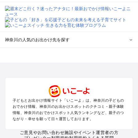
神奈川の人気のお出かけ先を探す
神奈川のエリアからプール子ども連れのお出かけスポッ
トを探す
横浜・みなとみらい・中華街・ベイエリア・金沢八景のプール
お出かけ
鎌倉・湘南（藤沢・茅ヶ崎・平塚周辺）のプールお出かけ
小田原・熱海・湯河原・真鶴のプールお出かけ
町田・相模原・愛川・上野原のプールお出かけ
子どもとお出かけ情報サイト「いこーよ」は、神奈川の子どもの
新横浜・港北エリア・日吉・青葉台・鶴見のプールお出かけ
おでかけ情報、神奈川のお出かけスポットのクチコミ・親子体験
川崎のプールお出かけ
情報、神奈川のおでかけスポット人気ランキングなど、親子のつ
海老名・厚木のプールお出かけ
ながり・幸せを願って日々運営しております。
三浦半島（横須賀・三浦）のプールお出かけ
箱根（湯本・強羅・小涌谷・仙石原・芦ノ湖）のプールお出か
ご意見やお問い合わせ
施設やイベント運営者の方
プレゼンター利用規約
利用規約
よくある質問