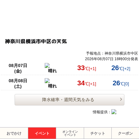
神奈川県横浜市中区の天気
予報地点：神奈川県横浜市中区
2026年08月07日 18時00分発表
08月07日
33
26
℃
[+1]
℃
[+2]
晴れ
(金)
08月08日
34
26
℃
[+1]
℃
[0]
晴れ
(土)
降水確率・週間天気をみる
情報提供：
オンライン
おでかけ
イベント
チケット
クーポン
イベント