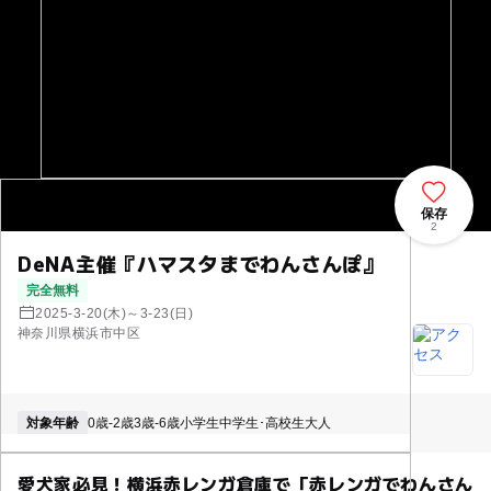
保存
2
DeNA主催『ハマスタまでわんさんぽ』
完全無料
2025-3-20(木)～3-23(日)
神奈川県横浜市中区
対象年齢
0歳-2歳
3歳-6歳
小学生
中学生･高校生
大人
愛犬家必見！横浜赤レンガ倉庫で「赤レンガでわんさん