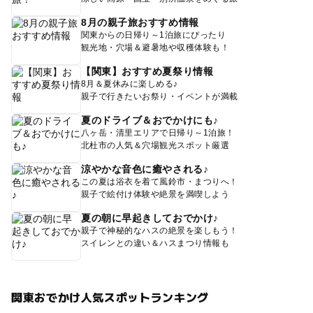
8月の親子旅おすすめ情報
関東からの日帰り～1泊旅にぴったり
観光地・穴場＆避暑地や収穫体験も！
【関東】おすすめ夏祭り情報
8月＆夏休みに楽しめる♪
親子で行きたいお祭り・イベントが満載
夏のドライブ＆おでかけにも♪
八ヶ岳・清里エリアで日帰り～1泊旅！
北杜市の人気＆穴場観光スポット厳選
涼やかな音色に癒やされる♪
この夏は浴衣を着て風鈴市・まつりへ！
親子で絵付け体験や絶景を満喫しよう
夏の朝に早起きしておでかけ♪
親子で神秘的なハスの絶景を楽しもう！
スイレンとの違い＆ハスまつり情報も
関東おでかけ人気スポットランキング