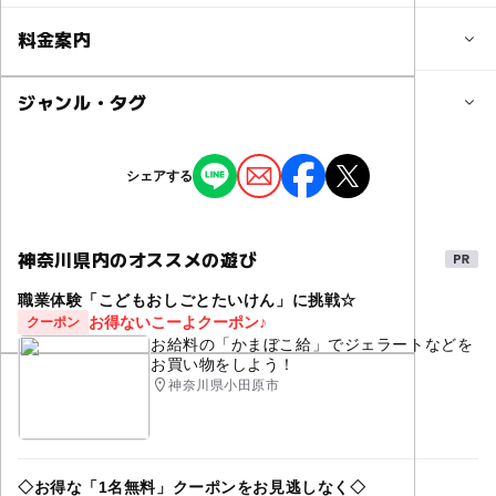
対象年齢
料金案内
0歳･1歳･2歳の赤ちゃん(乳児･幼児)
3歳･4歳･5歳･6歳(幼児)
小学生
中学生･高校生
大人
子供の料金詳細
ジャンル・タグ
飲食・物販・ドッグラン利用料等は別途
予約/応募
ジャンル
シェアする
予約不要
大人の料金詳細
生き物ふれあい
街なかイベント
飲食・物販・ドッグラン利用料等は別途
神奈川県内のオススメの遊び
職業体験「こどもおしごとたいけん」に挑戦☆
お得ないこーよクーポン♪
クーポン
お給料の「かまぼこ給」でジェラートなどを
お買い物をしよう！
神奈川県小田原市
◇お得な「1名無料」クーポンをお見逃しなく◇