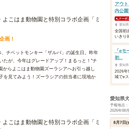
アウト
内公園
 よこはま動物園と特別コラボ企画「ミ
クーポ
愛知県
全国初
いきり
企画！
「eモ
気個体、チベットモンキー「ザルバ」の誕生日。昨年
初...
いたが、今年はグレードアップ！まるっと！“チ
愛知県
同園からよこはま動物園ズーラシアへお引っ越し
2026
子を見てみよう！ズーラシアの担当者に現地か
城でeス
愛知県
予報地点：
2026年08
 よこはま動物園と特別コラボ企画「ミ
8月7日(