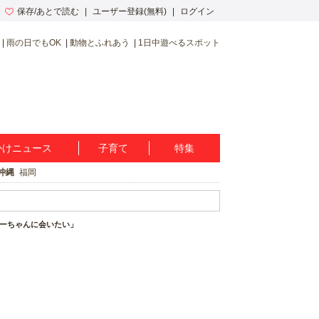
保存/あとで読む
ユーザー登録(無料)
ログイン
雨の日でもOK
動物とふれあう
1日中遊べるスポット
かけニュース
子育て
特集
沖縄
福岡
ミーちゃんに会いたい」