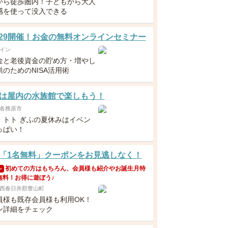
から徒歩圏内！子どもから大人
感を使って没入できる
5・29開催！お金の無料オンラインセミナー
イン
金と老後資金の貯め方・増やし
のためのNISA活用術
は屋内の水族館で楽しもう！
各務原市
・トト ぎふの夏休みはイベン
っぱい！
「1名無料」クーポンをお見逃しなく！
初めての方はもちろん、会員様も紹介やお誕生月特
ン
無料！お得に遊ぼう♪
西春日井郡豊山町
員様も既存会員様も利用OK！
ン詳細をチェック