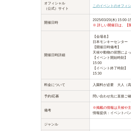
オフィシャル
このイベントのオフィ
（公式）サイト
2025/03/20(木) 15:00-1
開催日時
※ 詳しい開催日は、【
【会場名】
日本モンキーセンター
【開催日時備考】
天候や動物の状態によ
開催日時詳細
【イベント開始時刻】
15:00
【イベント終了時刻】
15:30
料金について
入園料が必要 大人（高校
予約/応募
問い合わせ先に直接ご
※掲載の情報は天候や
備考
情報提供：イベントバ
ジャンル