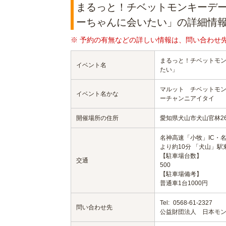
まるっと！チベットモンキーデー
ーちゃんに会いたい」の詳細情
※ 予約の有無などの詳しい情報は、問い合わせ
まるっと！チベットモン
イベント名
たい」
マルット チベットモ
イベント名かな
ーチャンニアイタイ
開催場所の住所
愛知県犬山市犬山官林2
名神高速「小牧」IC・名
より約10分 「犬山」駅
【駐車場台数】
交通
500
【駐車場備考】
普通車1台1000円
Tel:
0568-61-2327
問い合わせ先
公益財団法人 日本モ