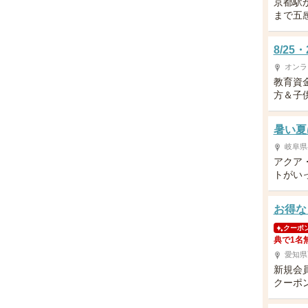
京都駅
まで五
8/2
オンラ
教育資
方＆子供
暑い夏
岐阜県
アクア
トがい
お得な
クーポ
典で1名
愛知県
新規会
クーポ