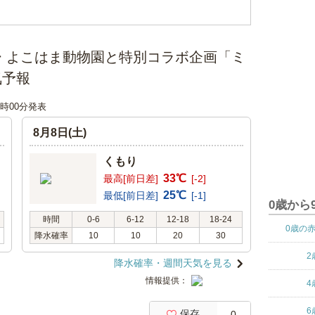
 よこはま動物園と特別コラボ企画「ミ
気予報
18時00分発表
8月8日(土)
くもり
33℃
最高[前日差]
[-2]
25℃
最低[前日差]
[-1]
0歳から
時間
0-6
6-12
12-18
18-24
0歳の
降水確率
10
10
20
30
2
降水確率・週間天気を見る
情報提供：
4
6
保存
0