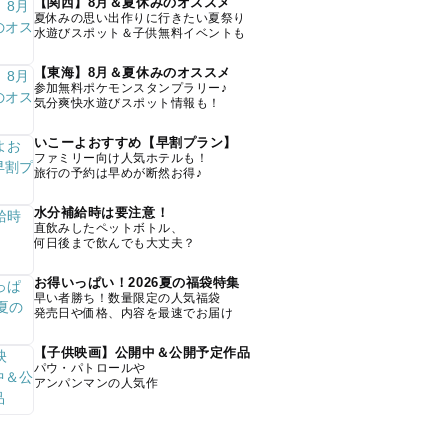
【関西】8月＆夏休みのオススメ
夏休みの思い出作りに行きたい夏祭り
水遊びスポット＆子供無料イベントも
【東海】8月＆夏休みのオススメ
参加無料ポケモンスタンプラリー♪
気分爽快水遊びスポット情報も！
いこーよおすすめ【早割プラン】
ファミリー向け人気ホテルも！
旅行の予約は早めが断然お得♪
水分補給時は要注意！
直飲みしたペットボトル、
何日後まで飲んでも大丈夫？
お得いっぱい！2026夏の福袋特集
早い者勝ち！数量限定の人気福袋
発売日や価格、内容を最速でお届け
【子供映画】公開中＆公開予定作品
パウ・パトロールや
アンパンマンの人気作