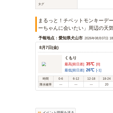
タグ
まるっと！チベットモンキーデー
ーちゃんに会いたい」周辺の天
予報地点：愛知県犬山市
2026年08月07日 
8月7日(金)
くもり
35℃
最高[前日差]
[0]
26℃
最低[前日差]
[-1]
時間
0-6
6-12
12-18
18-24
降水確率
---
---
---
20
イベント情報を送る