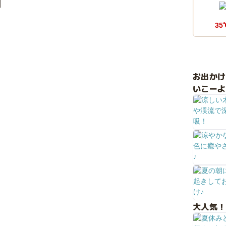
図
35
お出か
いこーよ
大人気！