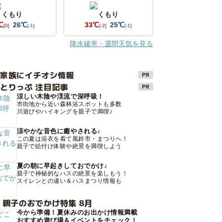
くもり
くもり
℃
26℃
33℃
25℃
[0]
[-1]
[-2]
[-1]
降水確率・週間天気を見る
け家族にイチオシ情報
とりっぷ 注目記事
涼しい木陰や渓流で深呼吸！
市街地から近い森林浴スポットも多数
川遊びやハイキングを親子で満喫♪
涼やかな音色に癒やされる♪
この夏は浴衣を着て風鈴市・まつりへ！
親子で絵付け体験や絶景を満喫しよう
夏の朝に早起きしておでかけ♪
親子で神秘的なハスの絶景を楽しもう！
スイレンとの違い＆ハスまつり情報も
 親子のおでかけ特集 8月
今から準備！夏休みのお出かけ情報満載
おすすめ遊び場＆イベントをチェック！