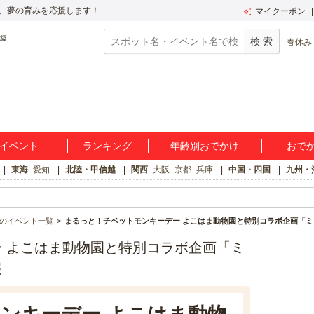
、夢の育みを応援します！
マイクーポン
春休み
イベント
ランキング
年齢別おでかけ
おで
東海
愛知
北陸・甲信越
関西
大阪
京都
兵庫
中国・四国
九州・
のイベント一覧
まるっと！チベットモンキーデー よこはま動物園と特別コラボ企画「
 よこはま動物園と特別コラボ企画「ミ
報