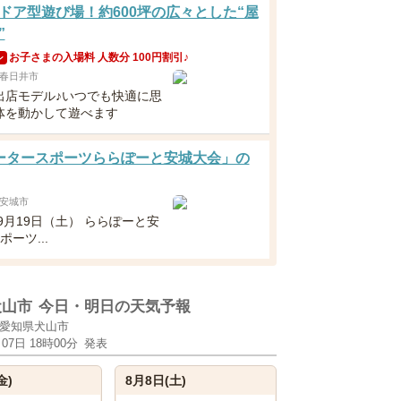
ドア型遊び場！約600坪の広々とした“屋
”
お子さまの入場料 人数分 100円割引♪
ン
春日井市
出店モデル♪いつでも快適に思
体を動かして遊べます
ータースポーツららぽーと安城大会」の
安城市
年9月19日（土） ららぽーと安
ポーツ...
犬山市
今日・明日の天気予報
愛知県犬山市
月07日 18時00分
発表
金)
8月8日(土)