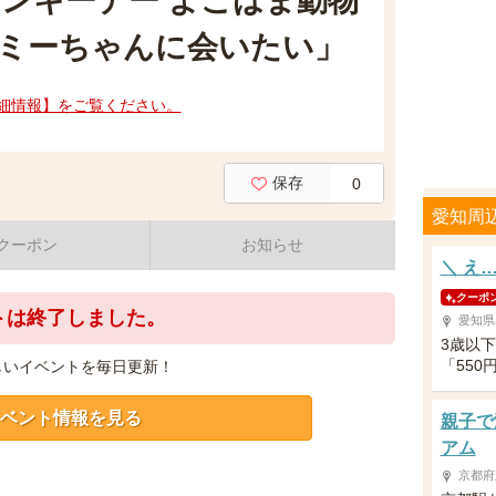
ンキーデー よこはま動物
ミーちゃんに会いたい」
細情報】をご覧ください。
保存
0
愛知周
クーポン
お知らせ
＼ え
クーポ
トは終了しました。
愛知県
3歳以
「55
しいイベントを毎日更新！
ベント情報を見る
親子で
アム
京都府