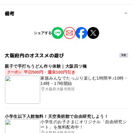
問い合わせ先に直接ご確認ください。
料金について
備考
注意・制限事項
入場無料。プログラム参加には、費用が発生。
天候、潮位、河川状況等の理由により、予告なく中止・変
※掲載の情報は天候や主催者側の都合などにより変更にな
シェアする
更する場合あり
ることがあります。
情報提供：イベントバンク
大阪府内のオススメの遊び
親子で手打ちうどん作り体験｜大阪四ツ橋
平日500円・週末100円引き
クーポン
家族みんなでたっぷり楽しむ1時間半♪10時・
14時・17時開始
大阪府大阪市西区
小学生以下入館無料！天空美術館で自由研究しよう！
小学生のお子さまにオリジナル「自由研究シ
ート」を無料配布中！
大阪府大阪市北区