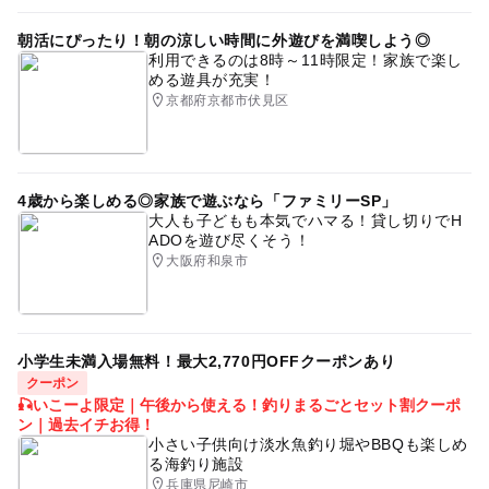
朝活にぴったり！朝の涼しい時間に外遊びを満喫しよう◎
利用できるのは8時～11時限定！家族で楽し
める遊具が充実！
京都府京都市伏見区
4歳から楽しめる◎家族で遊ぶなら「ファミリーSP」
大人も子どもも本気でハマる！貸し切りでH
ADOを遊び尽くそう！
大阪府和泉市
小学生未満入場無料！最大2,770円OFFクーポンあり
クーポン
🎣いこーよ限定｜午後から使える！釣りまるごとセット割クーポ
ン｜過去イチお得！
小さい子供向け淡水魚釣り堀やBBQも楽しめ
る海釣り施設
兵庫県尼崎市