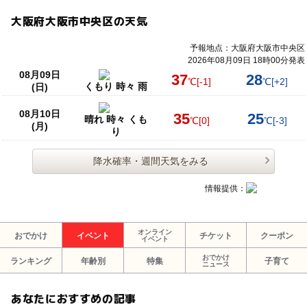
大阪府大阪市中央区の天気
予報地点：大阪府大阪市中央区
2026年08月09日 18時00分発表
08月09日
37
28
℃
[-1]
℃
[+2]
くもり 時々 雨
(日)
08月10日
35
25
晴れ 時々 くも
℃
[0]
℃
[-3]
(月)
り
降水確率・週間天気をみる
情報提供：
オンライン
おでかけ
イベント
チケット
クーポン
イベント
おでかけ
ランキング
年齢別
特集
子育て
ニュース
あなたにおすすめの記事