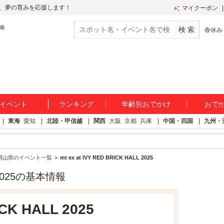
、夢の育みを応援します！
マイクーポン
春休み
イベント
ランキング
年齢別おでかけ
おで
東海
愛知
北陸・甲信越
関西
大阪
京都
兵庫
中国・四国
九州・
岡山県のイベント一覧
mt ex at IVY RED BRICK HALL 2025
LL 2025の基本情報
ICK HALL 2025