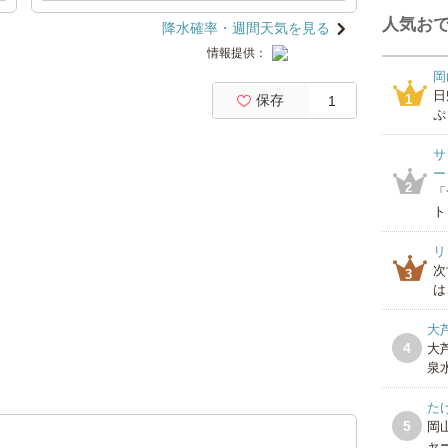
人気おで
降水確率・週間天気を見る
情報提供：
岡
日
保存
1
1
ぷ
サ
ー
2
「
ト
リ
次
3
は
大
4
大
泉水
た
5
岡
ャー