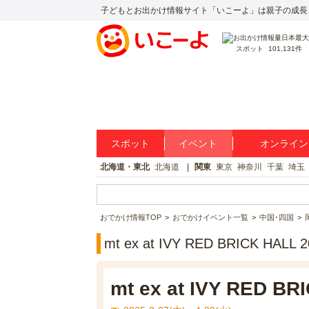
子どもとお出かけ情報サイト「いこーよ」は親子の成長
スポット
101,131件
スポット
イベント
オンライン
北海道・東北
北海道
関東
東京
神奈川
千葉
埼玉
おでかけ情報TOP
おでかけイベント一覧
中国･四国
mt ex at IVY RED BRICK HA
mt ex at IVY RED BR