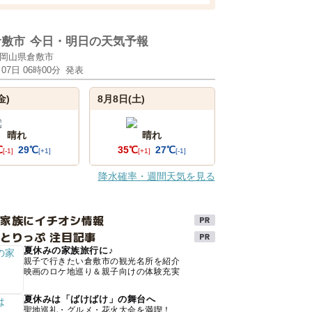
倉敷市
今日・明日の天気予報
岡山県倉敷市
月07日 06時00分
発表
金)
8月8日(土)
晴れ
晴れ
℃
29℃
35℃
27℃
[-1]
[+1]
[+1]
[-1]
降水確率・週間天気を見る
け家族にイチオシ情報
とりっぷ 注目記事
夏休みの家族旅行に♪
親子で行きたい倉敷市の観光名所を紹介
映画のロケ地巡り＆親子向けの体験充実
夏休みは「ばけばけ」の舞台へ
聖地巡礼・グルメ・花火大会を満喫！