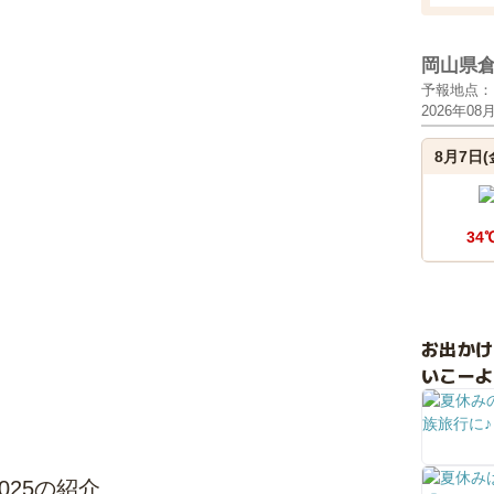
岡山県
予報地点：
2026年08
8月7日(
34
お出か
いこーよ
L 2025の紹介