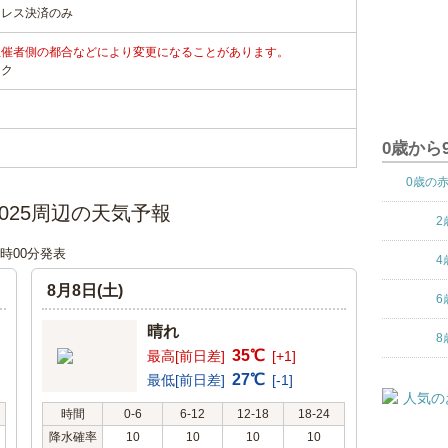
ュレス決済のみ
主催者側の都合などにより変更になることがあります。
ンク
0歳から
0歳の
ALL 2025周辺の天気予報
2
06時00分発表
4
8月8日(土)
6
晴れ
8
35℃
最高[前日差]
[+1]
27℃
最低[前日差]
[-1]
時間
0-6
6-12
12-18
18-24
降水確率
10
10
10
10