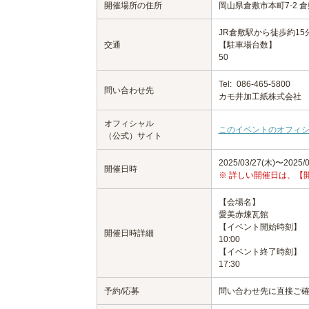
開催場所の住所
岡山県倉敷市本町7-2 
JR倉敷駅から徒歩約15
交通
【駐車場台数】
50
Tel:
086-465-5800
問い合わせ先
カモ井加工紙株式会社
オフィシャル
このイベントのオフィ
（公式）サイト
2025/03/27(木)〜2025/0
開催日時
※ 詳しい開催日は、【
【会場名】
愛美赤煉瓦館
【イベント開始時刻】
開催日時詳細
10:00
【イベント終了時刻】
17:30
予約/応募
問い合わせ先に直接ご