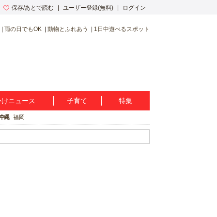
保存/あとで読む
ユーザー登録(無料)
ログイン
雨の日でもOK
動物とふれあう
1日中遊べるスポット
かけニュース
子育て
特集
沖縄
福岡