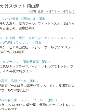
かけスポット 岡山県
8月3日更新（7月27日～8月2日分）
山みやび温泉 大家族の湯（岡山）
帰り入浴と、屋内プール、フィットネスと、1日たっ
りと楽しめ、健康効果抜...
ントピア岡山総社 ウオーターアミューズメントパ
クWAPS（ワップス）（岡山）
サントピア岡山総社 レジャープール アクアリゾー
 WAPS」は4種類...
トルプラネット 岡山天満屋（岡山）
世代型キッズテーマパーク「リトルプラネット」で
、2026年夏の特別イベ...
芦高原 高原プール（岡山）
芦高原プールは岡山県美作市にあります。夏限定の温
プールで4歳以上が3...
けべの森公園 レジャープール （岡山）
山市にあるたけべの森公園で夏季にオープンするレジ
プールです。 ...