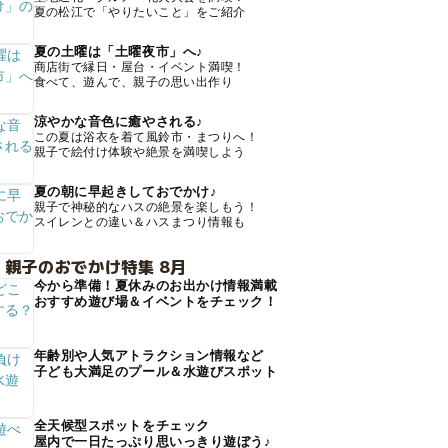
夏の松江で「やりたいこと」をご紹介
夏の土曜は「土曜夜市」へ♪
商店街で縁日・屋台・イベント満喫！
食べて、遊んで、親子の思い出作り
涼やかな音色に癒やされる♪
この夏は浴衣を着て風鈴市・まつりへ！
親子で絵付け体験や絶景を満喫しよう
夏の朝に早起きしておでかけ♪
親子で神秘的なハスの絶景を楽しもう！
スイレンとの違い＆ハスまつり情報も
 親子のおでかけ特集 8月
今から準備！夏休みのお出かけ情報満載
おすすめ遊び場＆イベントをチェック！
年齢別や人気アトラクション情報など
子ども大満足のプール＆水遊びスポット
全天候型スポットをチェック
屋内で一日たっぷり思いっきり遊ぼう♪