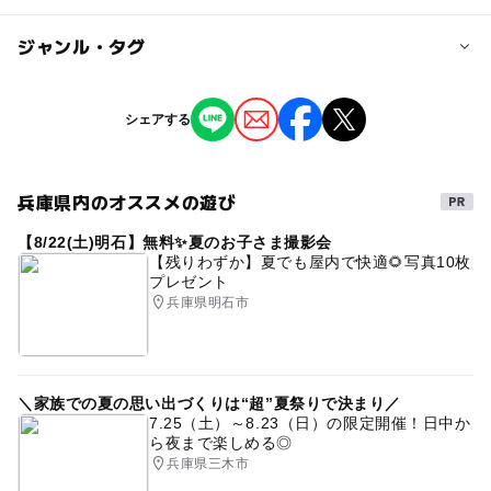
対象年齢
◆親子ペア券2000円（大人１人、子ども１人）
0歳･1歳･2歳の赤ちゃん(乳児･幼児)
同伴お一人様追加ごとに700円（別家族は対象外、祖父母
ジャンル・タグ
感染状況によりましては対策をお願いする場合がございま
3歳･4歳･5歳･6歳(幼児)
はＯＫ）
小学生
大人
す。
当日の受付でご精算いただきます
ジャンル
予約/応募
シェアする
芸術鑑賞・自然観賞
大人の料金詳細
予約必要
最終応募締切 2025-4-12(土)
大人の方一人でのご来場は1500円です
当日の受付でご精算いただきます
兵庫県内のオススメの遊び
タグ
注意・制限事項
【8/22(土)明石】無料✨夏のお子さま撮影会
コンサート
親子で楽しむ
駐車場
屋内
当日、発熱や咳などの体調不良がある方、そして濃厚接触
【残りわずか】夏でも屋内で快適🌻写真10枚
プレゼント
0才から入場可能
本格的
音楽
胎教に良い
の疑いのある方は、ご来場を控えていただきますようお願
兵庫県明石市
いいたします。
妊婦さん歓迎
大人も楽しめる
子どもと一緒に
歌のお姉さん
一緒に参加
声を出しても大丈夫
応募方法
0さいからのコンサート
0さいから大人
＼家族での夏の思い出づくりは“超”夏祭りで決まり／
このイベントの受付は終了しました。
7.25（土）～8.23（日）の限定開催！日中か
0・1・2歳の赤ちゃん
からだあそび
ら夜まで楽しめる◎
兵庫県三木市
ご家族そろって参加OK
楽器
予約ページ