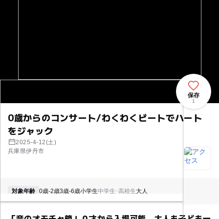
保存
1
0歳からのコンサート/わくわくビートでハート
をジャック
2025-4-12(土)
兵庫県伊丹市
対象年齢
0歳-2歳
3歳-6歳
小学生
中学生･高校生
大人
「音のオモチャ箱」０才から入場可能。大人も子ども一