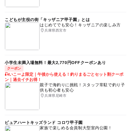
予約はこちらから
0歳の赤ちゃんのおでかけ
0才からのクラシック
クラシックからポピュラーな曲まで
コンサートデビュー
こどもが主役の街「キッザニア甲子園」とは
はじめてでも安心！キッザニアの楽しみ方
パーカッション
楽しい
マリンバ
兵庫県西宮市
小学生未満入場無料！最大2,770円OFFクーポンあり
クーポン
🎣いこーよ限定｜午後から使える！釣りまるごとセット割クーポ
ン｜過去イチお得！
親子で海釣りに挑戦！スタッフ常駐で釣り子
供も初心者も安心
兵庫県尼崎市
ピュアハートキッズランド コロワ甲子園
家族で楽しめる会員制大型室内公園！