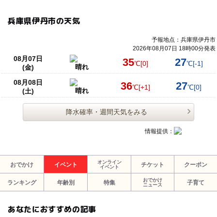
兵庫県伊丹市の天気
予報地点：兵庫県伊丹市
2026年08月07日 18時00分発表
08月07日
35
27
℃
[0]
℃
[-1]
晴れ
(金)
08月08日
36
27
℃
[+1]
℃
[0]
晴れ
(土)
降水確率・週間天気をみる
情報提供：
オンライン
おでかけ
イベント
チケット
クーポン
イベント
おでかけ
ランキング
年齢別
特集
子育て
ニュース
あなたにおすすめの記事