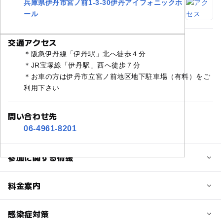
兵庫県伊丹市宮ノ前1-3-30伊丹アイフォニックホ
ール
交通アクセス
＊阪急伊丹線「伊丹駅」北へ徒歩４分
＊JR宝塚線「伊丹駅」西へ徒歩７分
＊お車の方は伊丹市立宮ノ前地区地下駐車場（有料）をご
利用下さい
問い合わせ先
06-4961-8201
参加に関する情報
定員詳細
料金案内
当日券の有無はお問い合わせください
子供の料金詳細
感染症対策