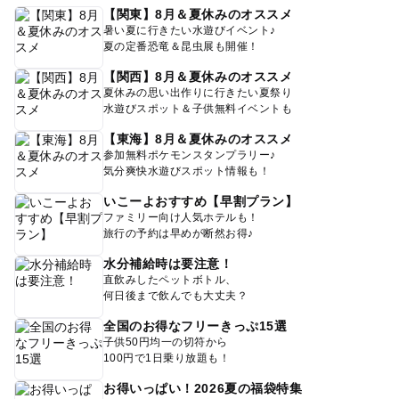
【関東】8月＆夏休みのオススメ
暑い夏に行きたい水遊びイベント♪
夏の定番恐竜＆昆虫展も開催！
【関西】8月＆夏休みのオススメ
夏休みの思い出作りに行きたい夏祭り
水遊びスポット＆子供無料イベントも
【東海】8月＆夏休みのオススメ
参加無料ポケモンスタンプラリー♪
気分爽快水遊びスポット情報も！
いこーよおすすめ【早割プラン】
ファミリー向け人気ホテルも！
旅行の予約は早めが断然お得♪
水分補給時は要注意！
直飲みしたペットボトル、
何日後まで飲んでも大丈夫？
全国のお得なフリーきっぷ15選
子供50円均一の切符から
100円で1日乗り放題も！
お得いっぱい！2026夏の福袋特集