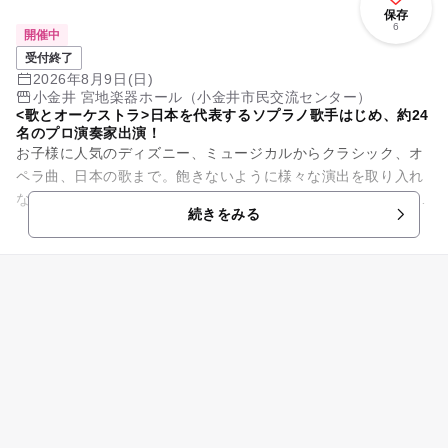
保存
6
開催中
受付終了
2026年8月9日(日)
小金井 宮地楽器ホール（小金井市民交流センター）
<歌とオーケストラ>日本を代表するソプラノ歌手はじめ、約24
名のプロ演奏家出演！
お子様に人気のディズニー、ミュージカルからクラシック、オ
ペラ曲、日本の歌まで。飽きないように様々な演出を取り入れ
ながら、第一線で活躍するプロの演奏家（約24名）による、歌
続きをみる
とオーケストラの生演奏を...