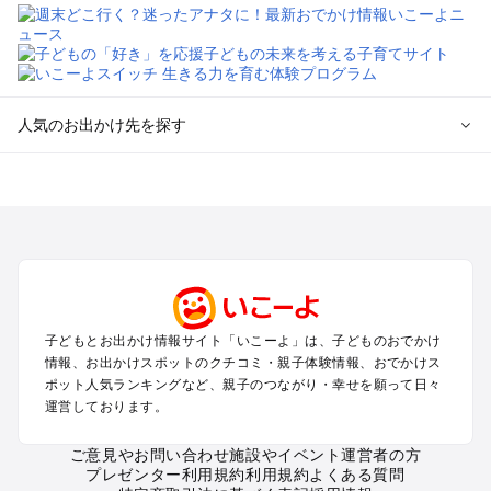
人気のお出かけ先を探す
全国からプール子連れおでかけスポットを探す
北海道･東北のプールおでかけ
北陸･甲信越のプールおでかけ
関東のプールおでかけ
東海のプールおでかけ
関西のプールおでかけ
中国･四国のプールおでかけ
子どもとお出かけ情報サイト「いこーよ」は、子どものおでかけ
九州･沖縄のプールおでかけ
情報、お出かけスポットのクチコミ・親子体験情報、おでかけス
ポット人気ランキングなど、親子のつながり・幸せを願って日々
運営しております。
定番お出かけスポット
遊園地
ご意見やお問い合わせ
施設やイベント運営者の方
動物園
プレゼンター利用規約
利用規約
よくある質問
バーベキュー