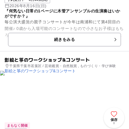
2026年8月16日(日)
『何気ない日常の1ページに木管アンサンブルの生演奏はいか
がですか？』
毎公演大盛況の親子コンサートが今年は南浦和にて第4回目の
開催♪ 0歳から入場可能のコンサートなので小さなお子様はもち
ろん、有名クラシック曲も盛り込んでいるので大人の方まで楽
続きをみる
しめるプログラムをご...
影絵と箏のワークショップ&コンサート
千葉県千葉市若葉区 / 芸術鑑賞・自然観賞 , ものづくり・学び体験
保存
0
まもなく開催