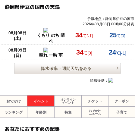
静岡県伊豆の国市の天気
予報地点：静岡県伊豆の国市
2026年08月08日 00時00分発表
08月08日
34
25
くもり のち 晴
℃
[-1]
℃
[0]
(土)
れ
08月09日
34
24
℃
[0]
℃
[-1]
晴れ 一時 雨
(日)
降水確率・週間天気をみる
情報提供：
オンライン
おでかけ
イベント
チケット
クーポン
イベント
おでかけ
ランキング
年齢別
特集
子育て
ニュース
あなたにおすすめの記事