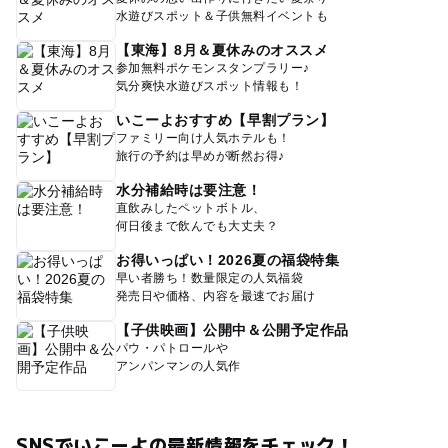
水遊びスポット＆子供無料イベントも
【東海】8月＆夏休みのオススメ
参加無料ポケモンスタンプラリー♪
気分爽快水遊びスポット情報も！
いこーよおすすめ【早割プラン】
ファミリー向け人気ホテルも！
旅行の予約は早めが断然お得♪
水分補給時は要注意！
直飲みしたペットボトル、
何日後まで飲んでも大丈夫？
お得いっぱい！2026夏の福袋特集
早い者勝ち！数量限定の人気福袋
発売日や価格、内容を最速でお届け
【子供映画】公開中＆公開予定作品
パウ・パトロールや
アンパンマンの人気作
SNSでいこーよの最新情報をチェック！