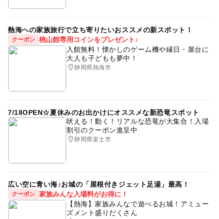
熱海への家族旅行で立ち寄りたいおススメの新スポット！
桃山館専用コインをプレゼント♪
クーポン
入館無料！懐かしのゲーム機や縁日・屋台に
大人も子どもも夢中！
静岡県熱海市
7/18OPEN☆夏休みのお出かけにオススメな新恐竜スポット
吠える！動く！リアルな恐竜が大集合！入場
割引のクーポン進呈中
静岡県富士市
広い空に青い海♪お城の「屋根付きジェット足湯」最高！
家族みんな入場料がお得に！
クーポン
【熱海】家族みんなで遊べるお城！アミュー
ズメント盛りだくさん