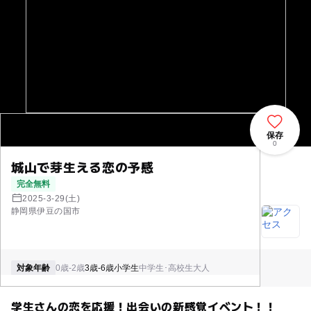
保存
0
城山で芽生える恋の予感
完全無料
2025-3-29(土)
静岡県伊豆の国市
対象年齢
0歳-2歳
3歳-6歳
小学生
中学生･高校生
大人
学生さんの恋を応援！出会いの新感覚イベント！！