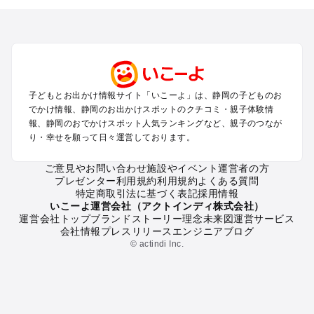
を探す
浜松・浜名湖・天竜のプールお出かけ
伊東・下田・伊豆白浜・東伊豆のプールお出かけ
富士山・富士宮・富士・御殿場のプールお出かけ
小田原・熱海・湯河原・真鶴のプールお出かけ
中伊豆・西伊豆・南伊豆のプールお出かけ
子どもとお出かけ情報サイト「いこーよ」は、静岡の子どものお
静岡・清水のプールお出かけ
でかけ情報、静岡のお出かけスポットのクチコミ・親子体験情
三島・沼津のプールお出かけ
報、静岡のおでかけスポット人気ランキングなど、親子のつなが
掛川・磐田・袋井のプールお出かけ
り・幸せを願って日々運営しております。
焼津・御前崎のプールお出かけ
大井川・寸又峡・川根のプールお出かけ
ご意見やお問い合わせ
施設やイベント運営者の方
プレゼンター利用規約
利用規約
よくある質問
特定商取引法に基づく表記
採用情報
静岡の定番お出かけスポット
いこーよ運営会社（アクトインディ株式会社）
運営会社トップ
ブランドストーリー
理念
未来図
運営サービス
静岡の遊園地
会社情報
プレスリリース
エンジニアブログ
静岡の動物園
© actindi Inc.
静岡のバーベキュー
静岡の釣り
静岡の牧場
静岡のプール