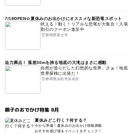
7/18OPEN☆夏休みのお出かけにオススメな新恐竜スポット
吠える！動く！リアルな恐竜が大集合！入場
割引のクーポン進呈中
静岡県富士市
迫力満点！ 落差30mを誇る地底の大滝はまさに感動
自然が造りだした幻想的な世界。さぁ！地底
世界探検に出発だ！
静岡県浜松市浜名区
親子のおでかけ特集 8月
夏休みどこ行く？何する？
今から準備！夏休みのお出かけ情報満載
おすすめ遊び場＆イベントをチェック！