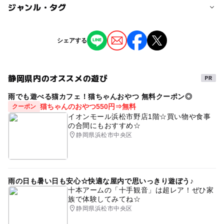
定員
ジャンル・タグ
10人
ジャンル
シェアする
定員詳細
スポーツ
ミニイベント
学生限定 18歳以上
静岡県内のオススメの遊び
タグ
対象年齢
雨でも遊べる猫カフェ！猫ちゃんおやつ 無料クーポン◎
屋外イベント
#駐車場無料
伊豆の国市
雨天中止
3歳･4歳･5歳･6歳(幼児)
小学生
猫ちゃんのおやつ550円⇒無料
クーポン
要予約
18歳以上
学生限定
イオンモール浜松市野店1階☆買い物や食事
予約/応募
の合間にもおすすめ☆
静岡県浜松市中央区
予約必要
応募方法
チラシのQRコードよりご予約をお願いいたします。
雨の日も暑い日も安心☆快適な屋内で思いっきり遊ぼう♪
十本アームの「十手観音」は超レア！ぜひ家
族で体験してみてね☆
静岡県浜松市中央区