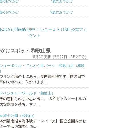
歳のおでかけ
7歳のおでかけ
歳のおでかけ
9歳のおでかけ
かけスポット 和歌山県
8月3日更新（7月27日～8月2日分）
ンターボウル・てんとう虫パーク 和歌山店（和歌
）
ウリング場の上にある、屋内遊園地です。雨の日で
室内で遊べて、助かります...
ドベンチャーワールド（和歌山）
族の忘れられない思い出に。 ８０万平方メートルの
大な敷地を持ち、サフ...
本海中公園（和歌山）
本州最南端★海体験テーマパーク】 国立公園内のセ
ターでは 水族館、海...