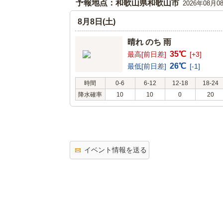
予報地点：和歌山県和歌山市
2026年08月0
8月8日(土)
晴れ のち 雨
35℃
最高[前日差]
[+3]
26℃
最低[前日差]
[-1]
時間
0-6
6-12
12-18
18-24
降水確率
10
10
0
20
イベント情報を送る