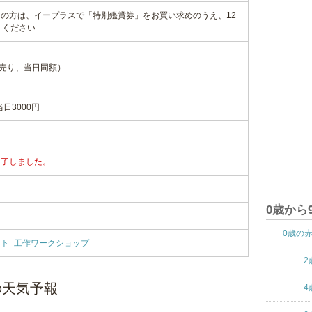
の方は、イープラスで「特別鑑賞券」をお買い求めのうえ、12
りください
前売り、当日同額）
日3000円
終了しました。
0歳から
0歳の
ート
工作ワークショップ
2
の天気予報
4