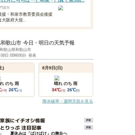
6年11月にららぽーと和泉・門真で第5回...
門真市
後援・和泉市教育委員会後援
大阪府大規...
県和歌山市
今日・明日の天気予報
和歌山県和歌山市
月08日 00時00分
発表
土)
8月9日(日)
れ のち 雨
晴れ のち 雨
℃
26℃
34℃
26℃
[+3]
[-1]
[-1]
[0]
降水確率・週間天気を見る
け家族にイチオシ情報
とりっぷ 注目記事
夏休みは「ばけばけ」の舞台へ