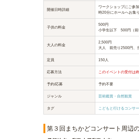
ワークショップにご参加
開催日時詳細
時20分にホールへお集
500円
子供の料金
小学生以下 500円（
2,500円
大人の料金
大人 前売り2500円、当
定員
150人
応募方法
このイベントの受付は
予約/応募
予約不要
ジャンル
芸術鑑賞・自然観賞
タグ
こどもと行けるコンサ
第３回まちかどコンサート周辺