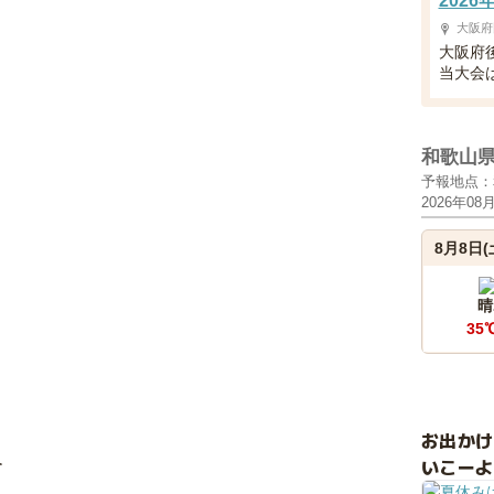
202
大阪府
大阪府
当大会は
和歌山
予報地点：
2026年08
8月8日(
晴
35
お出か
介
いこーよ