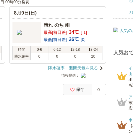
6
8日 00時00分発表
8月9日(日)
8
晴れ のち 雨
34℃
最高[前日差]
[-1]
26℃
最低[前日差]
[0]
時間
0-6
6-12
12-18
18-24
人気おで
降水確率
0
0
0
20
降水確率・週間天気を見る
イ
山
情報提供：
1
ボ
も
保存
0
ア
家
2
広
串
【
3
ン