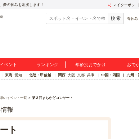
、夢の育みを応援します！
マイクーポン
春休み
イベント
ランキング
年齢別おでかけ
おで
東海
愛知
北陸・甲信越
関西
大阪
京都
兵庫
中国・四国
九州・
県のイベント一覧
第３回まちかどコンサート
本情報
ート