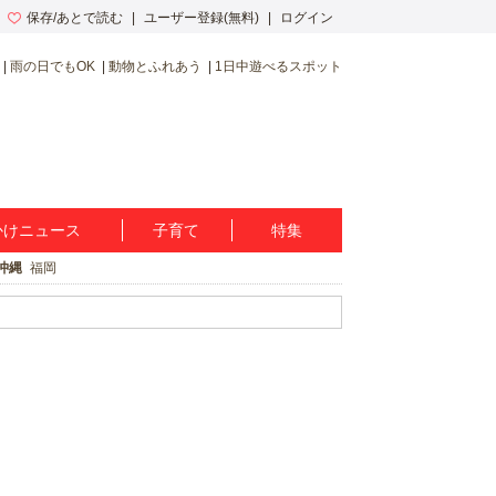
保存/あとで読む
ユーザー登録(無料)
ログイン
雨の日でもOK
動物とふれあう
1日中遊べるスポット
かけニュース
子育て
特集
沖縄
福岡