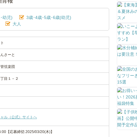
細情報
･幼児)
3歳･4歳･5歳･6歳(幼児)
大人
ート
こんさーと
ー管弦楽団
２丁目１－２
シャル（公式）サイトへ
-16:00【応募締切 2025/03/20(木)】