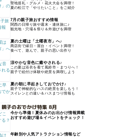
聖地巡礼・グルメ・花火大会を満喫！
夏の松江で「やりたいこと」をご紹介
7月の親子旅おすすめ情報
関西の日帰り旅や週末・連休旅に♪
観光地・穴場＆祭り＆外遊びを満喫
夏の土曜は「土曜夜市」へ♪
商店街で縁日・屋台・イベント満喫！
食べて、遊んで、親子の思い出作り
涼やかな音色に癒やされる♪
この夏は浴衣を着て風鈴市・まつりへ！
親子で絵付け体験や絶景を満喫しよう
夏の朝に早起きしておでかけ♪
親子で神秘的なハスの絶景を楽しもう！
スイレンとの違い＆ハスまつり情報も
 親子のおでかけ特集 8月
今から準備！夏休みのお出かけ情報満載
おすすめ遊び場＆イベントをチェック！
年齢別や人気アトラクション情報など