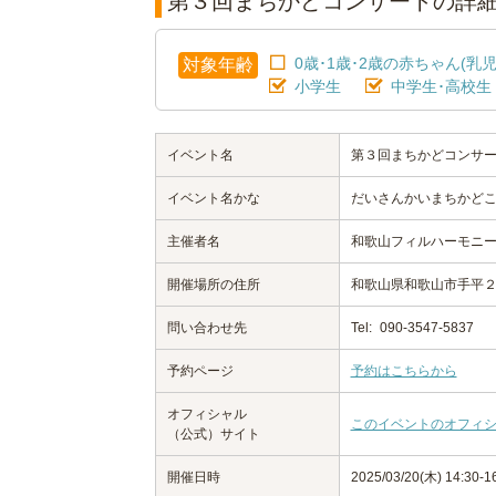
第３回まちかどコンサートの詳
0歳･1歳･2歳の赤ちゃん(乳児
対象年齢
小学生
中学生･高校生
イベント名
第３回まちかどコンサ
イベント名かな
だいさんかいまちかど
主催者名
和歌山フィルハーモニ
開催場所の住所
和歌山県和歌山市手平
問い合わせ先
Tel:
090-3547-5837
予約ページ
予約はこちらから
オフィシャル
このイベントのオフィ
（公式）サイト
開催日時
2025/03/20(木) 14:30