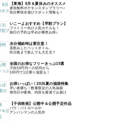
【東海】8月＆夏休みのオススメ
参加無料ポケモンスタンプラリー♪
気分爽快水遊びスポット情報も！
いこーよおすすめ【早割プラン】
ファミリー向け人気ホテルも！
旅行の予約は早めが断然お得♪
水分補給時は要注意！
直飲みしたペットボトル、
何日後まで飲んでも大丈夫？
全国のお得なフリーきっぷ15選
子供50円均一の切符から
100円で1日乗り放題も！
お得いっぱい！2026夏の福袋特集
早い者勝ち！数量限定の人気福袋
発売日や価格、内容を最速でお届け
【子供映画】公開中＆公開予定作品
パウ・パトロールや
アンパンマンの人気作