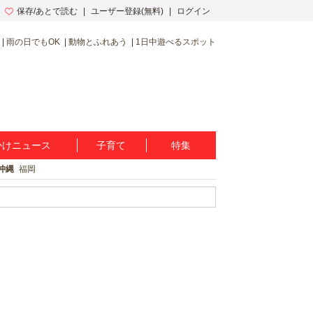
保存/あとで読む
ユーザー登録(無料)
ログイン
雨の日でもOK
動物とふれあう
1日中遊べるスポット
かけニュース
子育て
特集
沖縄
福岡