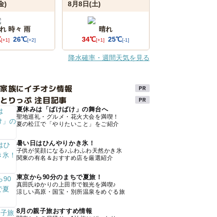
金)
8月8日(土)
れ 時々 雨
晴れ
℃
26℃
34℃
25℃
[+1]
[+2]
[+1]
[-1]
降水確率・週間天気を見る
け家族にイチオシ情報
とりっぷ 注目記事
夏休みは「ばけばけ」の舞台へ
聖地巡礼・グルメ・花火大会を満喫！
夏の松江で「やりたいこと」をご紹介
暑い日はひんやりかき氷！
子供が笑顔になる♪ふわふわ天然かき氷
関東の有名＆おすすめ店を厳選紹介
東京から90分のまちで夏旅！
真田氏ゆかりの上田市で観光を満喫♪
涼しい高原・国宝・別所温泉をめぐる旅
8月の親子旅おすすめ情報