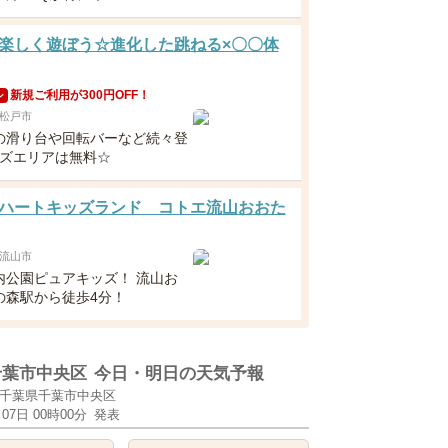
楽しく遊ぼう☆進化した跳ねる×〇〇体
新規ご利用が300円OFF！
ン
松戸市
の滑り台や回転バーなど続々登
ッズエリアは無料☆
ハートキッズランド コトエ流山おおた
流山市
内公園ピュアキッズ！ 流山お
の森駅から徒歩4分！
千葉市中央区
今日・明日の天気予報
千葉県千葉市中央区
月07日 00時00分
発表