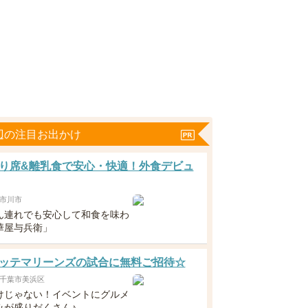
辺の注目お出かけ
り席&離乳食で安心・快適！外食デビュ
市川市
ん連れでも安心して和食を味わ
華屋与兵衛」
ッテマリーンズの試合に無料ご招待☆
千葉市美浜区
けじゃない！イベントにグルメ
みが盛りだくさん♪