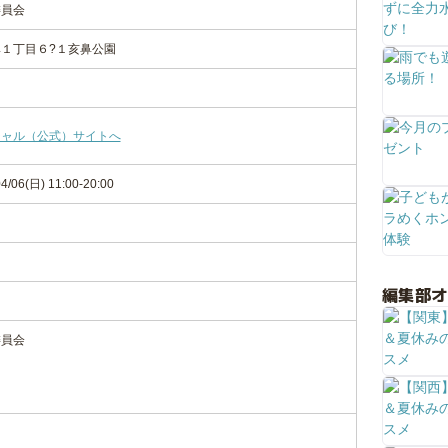
委員会
１丁目６?１亥鼻公園
シャル（公式）サイトへ
4/06(日) 11:00-20:00
編集部
委員会