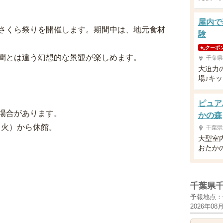
屋内で
さくら祭りを開催します。期間中は、地元食材
験
クーポ
間とは違う幻想的な景観が楽しめます。
千葉県
大迫力
場♪キ
ピュア
場合があります。
かの森
（火）から休館。
千葉県
大型室
おたか
千葉県
予報地点：
2026年08