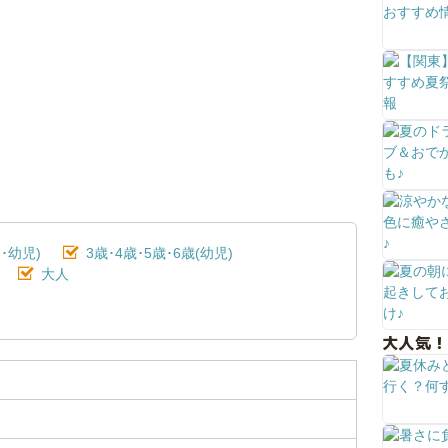
･幼児)
3歳･4歳･5歳･6歳(幼児)
大人
大人気！
り