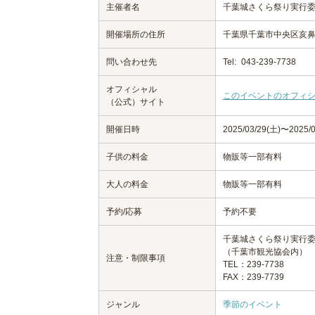
主催者名
千葉城さくら祭り実行
開催場所の住所
千葉県千葉市中央区亥鼻
問い合わせ先
Tel:
043-239-7738
オフィシャル
このイベントのオフィ
（公式）サイト
開催日時
2025/03/29(土)〜2025/0
子供の料金
物販等一部有料
大人の料金
物販等一部有料
予約/応募
予約不要
千葉城さくら祭り実行
（千葉市観光協会内）
注意・制限事項
TEL：239-7738
FAX：239-7739
ジャンル
季節のイベント