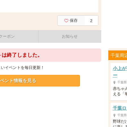
保存
2
クーポン
お知らせ
トは終了しました。
千葉周
しいイベントを毎日更新！
小上が
ー
ベント情報を見る
千葉県
赤ちゃ
える「
千葉ロ
千葉県
野球だ
に楽し