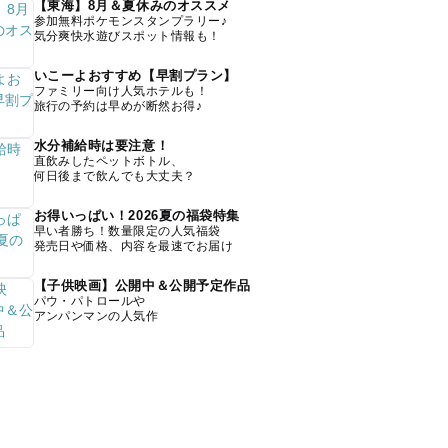
【東海】8月＆夏休みのオススメ
参加無料ポケモンスタンプラリー♪
気分爽快水遊びスポット情報も！
いこーよおすすめ【早割プラン】
ファミリー向け人気ホテルも！
旅行の予約は早めが断然お得♪
水分補給時は要注意！
直飲みしたペットボトル、
何日後まで飲んでも大丈夫？
お得いっぱい！2026夏の福袋特集
早い者勝ち！数量限定の人気福袋
発売日や価格、内容を最速でお届け
【子供映画】公開中＆公開予定作品
パウ・パトロールや
アンパンマンの人気作