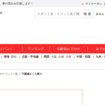
、夢の育みを応援します！
マイクーポン
春休み
イベント
ランキング
年齢別おでかけ
おで
東海
愛知
北陸・甲信越
関西
大阪
京都
兵庫
中国・四国
九州・
のイベント一覧
千葉城さくら祭り