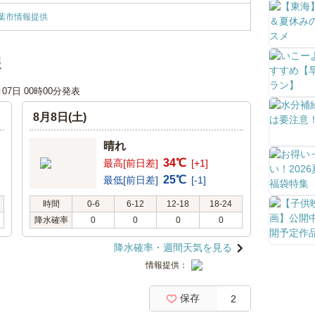
葉市情報提供
報
月07日 00時00分発表
8月8日(土)
晴れ
34℃
最高[前日差]
[+1]
25℃
最低[前日差]
[-1]
時間
0-6
6-12
12-18
18-24
降水確率
0
0
0
0
降水確率・週間天気を見る
情報提供：
保存
2