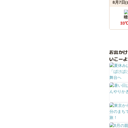
8月7日(
晴
33
お出か
いこーよ