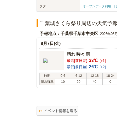
タグ
オープンデータ利用
千
千葉城さくら祭り周辺の天気予
予報地点：千葉県千葉市中央区
2026年08
8月7日(金)
晴れ 時々 雨
33℃
最高[前日差]
[+1]
26℃
最低[前日差]
[+2]
時間
0-6
6-12
12-18
18-24
降水確率
10
20
40
0
イベント情報を送る