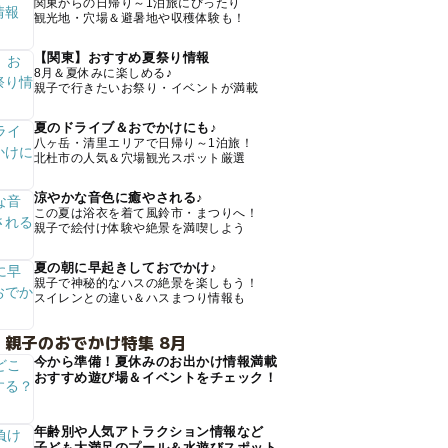
関東からの日帰り～1泊旅にぴったり
観光地・穴場＆避暑地や収穫体験も！
【関東】おすすめ夏祭り情報
8月＆夏休みに楽しめる♪
親子で行きたいお祭り・イベントが満載
夏のドライブ＆おでかけにも♪
八ヶ岳・清里エリアで日帰り～1泊旅！
北杜市の人気＆穴場観光スポット厳選
涼やかな音色に癒やされる♪
この夏は浴衣を着て風鈴市・まつりへ！
親子で絵付け体験や絶景を満喫しよう
夏の朝に早起きしておでかけ♪
親子で神秘的なハスの絶景を楽しもう！
スイレンとの違い＆ハスまつり情報も
 親子のおでかけ特集 8月
今から準備！夏休みのお出かけ情報満載
おすすめ遊び場＆イベントをチェック！
年齢別や人気アトラクション情報など
子ども大満足のプール＆水遊びスポット