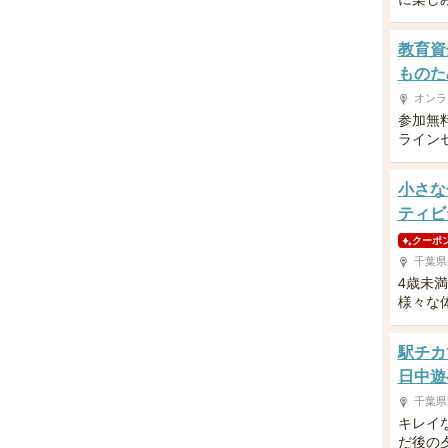
教育資
ものた
オンラ
参加無
ライン
小さな
ティビ
クーポ
千葉県
4歳未
様々な
駅チカ
日中遊
千葉県
キレイ
だ後の