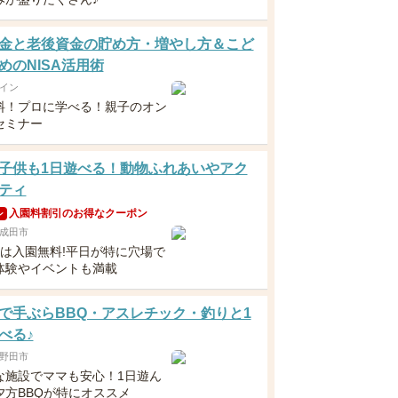
金と老後資金の貯め方・増やし方＆こど
めのNISA活用術
イン
料！プロに学べる！親子のオン
セミナー
子供も1日遊べる！動物ふれあいやアク
ティ
入園料割引のお得なクーポン
ン
成田市
満は入園無料!平日が特に穴場で
体験やイベントも満載
で手ぶらBBQ・アスレチック・釣りと1
べる♪
野田市
な施設でママも安心！1日遊ん
夕方BBQが特にオススメ