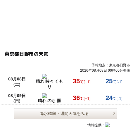
東京都日野市の天気
予報地点：東京都日野市
2026年08月08日 00時00分発表
08月08日
35
25
晴れ 時々 くも
℃
[+1]
℃
[-1]
(土)
り
08月09日
36
24
℃
[+1]
℃
[-1]
晴れ のち 雨
(日)
降水確率・週間天気をみる
情報提供：