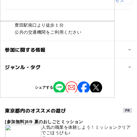
交通アクセス
豊田駅南口より徒歩１分
公共の交通機関をご利用ください
参加に関する情報
定員詳細
ジャンル・タグ
入場は無料
ジャンル
シェアする
対象年齢
ショッピング・グルメ
街なかイベント
0歳･1歳･2歳の赤ちゃん(乳児･幼児)
3歳･4歳･5歳･6歳(幼児)
小学生
中学生･高校生
大人
東京都内のオススメの遊び
タグ
予約/応募
[参加無料]8/9 夏のおしごとミッション
マルシェ
農業
トマト
食
子育て
ステージ
人気の職業を体験しよう！ミッションクリア
予約不要
でごほうびも♪
お出かけ
親子
食育