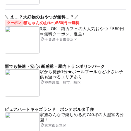
＼ え…？大好物のおやつが無料…？／
猫ちゃんのおやつ550円⇒無料
クーポン
3歳～OK！猫カフェの大人気おやつ「550円
⇒無料クーポン」進呈♪
千葉県千葉市美浜区
雨でも快適・安心♪新感覚・屋内トランポリンパーク
駅から徒歩1分★ボールプールなど小さい子
供も遊べるエリアあり
神奈川県川崎市川崎区
ピュアハートキッズランド ポンテポルタ千住
家族みんなで楽しめる約740坪の大型室内公
園！
東京都足立区