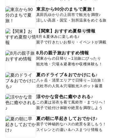
東京から90分のまちで夏旅！
真田氏ゆかりの上田市で観光を満喫♪
涼しい高原・国宝・別所温泉をめぐる旅
【関東】おすすめ夏祭り情報
8月＆夏休みに楽しめる♪
親子で行きたいお祭り・イベントが満載
8月の親子旅おすすめ情報
関東からの日帰り～1泊旅にぴったり
観光地・穴場＆避暑地や収穫体験も！
夏のドライブ＆おでかけにも♪
八ヶ岳・清里エリアで日帰り～1泊旅！
北杜市の人気＆穴場観光スポット厳選
涼やかな音色に癒やされる♪
この夏は浴衣を着て風鈴市・まつりへ！
親子で絵付け体験や絶景を満喫しよう
夏の朝に早起きしておでかけ♪
親子で神秘的なハスの絶景を楽しもう！
スイレンとの違い＆ハスまつり情報も