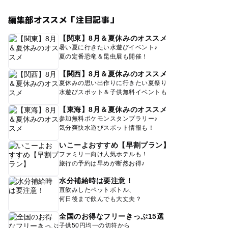
編集部オススメ「注目記事」
【関東】8月＆夏休みのオススメ
暑い夏に行きたい水遊びイベント♪
夏の定番恐竜＆昆虫展も開催！
【関西】8月＆夏休みのオススメ
夏休みの思い出作りに行きたい夏祭り
水遊びスポット＆子供無料イベントも
【東海】8月＆夏休みのオススメ
参加無料ポケモンスタンプラリー♪
気分爽快水遊びスポット情報も！
いこーよおすすめ【早割プラン】
ファミリー向け人気ホテルも！
旅行の予約は早めが断然お得♪
水分補給時は要注意！
直飲みしたペットボトル、
何日後まで飲んでも大丈夫？
全国のお得なフリーきっぷ15選
子供50円均一の切符から