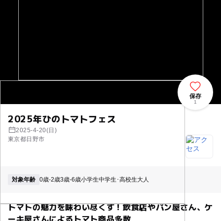
保存
1
2025年ひのトマトフェス
2025-4-20(日)
東京都日野市
対象年齢
0歳-2歳
3歳-6歳
小学生
中学生･高校生
大人
トマトの魅力を味わい尽くす！飲⾷店やパン屋さん、ケ
ーキ屋さんによるトマト商品多数