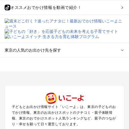
オススメおでかけ情報を動画で紹介！
東京の人気のお出かけ先を探す
東京のエリアからプール子ども連れのお出かけスポット
を探す
立川・国分寺・八王子・昭島・多摩のプールお出かけ
お台場・品川・新橋・汐留・豊洲のプールお出かけ
上野・浅草・錦糸町・両国のプールお出かけ
町田・相模原・愛川・上野原のプールお出かけ
渋谷・原宿・恵比寿・中目黒・自由が丘のプールお出かけ
子どもとお出かけ情報サイト「いこーよ」は、東京の子どものお
池袋・赤羽・王子・巣鴨・目白・石神井のプールお出かけ
でかけ情報、東京のお出かけスポットのクチコミ・親子体験情
新宿・高田馬場・代々木・千駄ヶ谷のプールお出かけ
報、東京のおでかけスポット人気ランキングなど、親子のつなが
銀座・丸の内・日本橋・有楽町・築地・月島のプールお出かけ
り・幸せを願って日々運営しております。