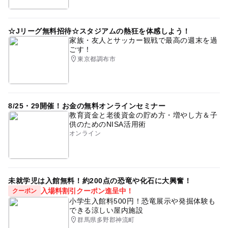
☆Jリーグ無料招待☆スタジアムの熱狂を体感しよう！
家族・友人とサッカー観戦で最高の週末を過
ごす！
東京都調布市
8/25・29開催！お金の無料オンラインセミナー
教育資金と老後資金の貯め方・増やし方＆子
供のためのNISA活用術
オンライン
未就学児は入館無料！約200点の恐竜や化石に大興奮！
入場料割引クーポン進呈中！
クーポン
小学生入館料500円！恐竜展示や発掘体験も
できる涼しい屋内施設
群馬県多野郡神流町