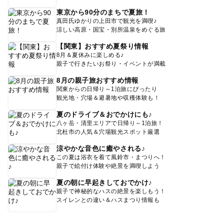
東京から90分のまちで夏旅！
真田氏ゆかりの上田市で観光を満喫♪
涼しい高原・国宝・別所温泉をめぐる旅
【関東】おすすめ夏祭り情報
8月＆夏休みに楽しめる♪
親子で行きたいお祭り・イベントが満載
8月の親子旅おすすめ情報
関東からの日帰り～1泊旅にぴったり
観光地・穴場＆避暑地や収穫体験も！
夏のドライブ＆おでかけにも♪
八ヶ岳・清里エリアで日帰り～1泊旅！
北杜市の人気＆穴場観光スポット厳選
涼やかな音色に癒やされる♪
この夏は浴衣を着て風鈴市・まつりへ！
親子で絵付け体験や絶景を満喫しよう
夏の朝に早起きしておでかけ♪
親子で神秘的なハスの絶景を楽しもう！
スイレンとの違い＆ハスまつり情報も