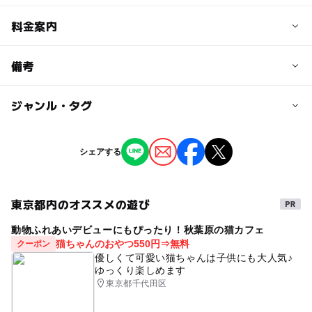
予約/応募
料金案内
問い合わせ先に直接ご確認ください。
料金について
備考
注意・制限事項
入場料：無料 プレゼント付きトークショー500〜1000円
トークは空きがあれば当日参加も可能だが先着順なのでネ
ジャンル・タグ
※掲載の情報は天候や主催者側の都合などにより変更にな
ット申し込みを推奨
ることがあります。
情報提供：イベントバンク
タグ
シェアする
マルシェ
東京都内のオススメの遊び
動物ふれあいデビューにもぴったり！秋葉原の猫カフェ
猫ちゃんのおやつ550円⇒無料
クーポン
優しくて可愛い猫ちゃんは子供にも大人気♪
ゆっくり楽しめます
東京都千代田区