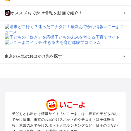
オススメおでかけ情報を動画で紹介！
東京の人気のお出かけ先を探す
東京のエリアからプール子ども連れのお出かけスポット
を探す
立川・国分寺・八王子・昭島・多摩のプールお出かけ
お台場・品川・新橋・汐留・豊洲のプールお出かけ
上野・浅草・錦糸町・両国のプールお出かけ
町田・相模原・愛川・上野原のプールお出かけ
渋谷・原宿・恵比寿・中目黒・自由が丘のプールお出かけ
子どもとお出かけ情報サイト「いこーよ」は、東京の子どものお
池袋・赤羽・王子・巣鴨・目白・石神井のプールお出かけ
でかけ情報、東京のお出かけスポットのクチコミ・親子体験情
新宿・高田馬場・代々木・千駄ヶ谷のプールお出かけ
報、東京のおでかけスポット人気ランキングなど、親子のつなが
銀座・丸の内・日本橋・有楽町・築地・月島のプールお出かけ