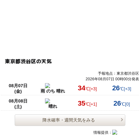
東京都渋谷区の天気
予報地点：東京都渋谷区
2026年08月07日 00時00分発表
08月07日
34
26
℃
[+3]
℃
[+3]
雨 のち 晴れ
(金)
08月08日
35
26
℃
[+1]
℃
[0]
晴れ
(土)
降水確率・週間天気をみる
情報提供：