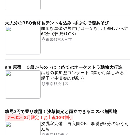
大人分のBBQ食材もテントも込み♪手ぶらで森あそび
面倒な準備や片付けは一切なし！都心から約
60分で日帰りOK♪
東京都東大和市
9/6 原宿 ０歳からの・はじめてのオーケストラ動物大行進
話題の参加型コンサート 0歳から楽しめる！
親子で生演奏の感動を
東京都渋谷区
幼児0円で乗り放題！浅草観光と両立できるコスパ遊園地
8月限定！お土産10%割引
クーポン
授乳室完備！再入園OK！駅徒歩5分のゆうえ
んち
東京都台東区