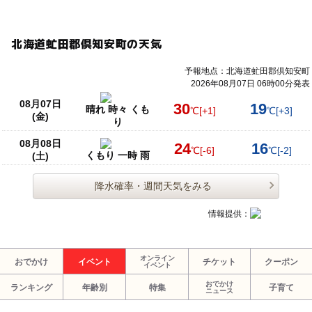
北海道虻田郡倶知安町の天気
予報地点：北海道虻田郡倶知安町
2026年08月07日 06時00分発表
08月07日
30
19
晴れ 時々 くも
℃
[+1]
℃
[+3]
(金)
り
08月08日
24
16
℃
[-6]
℃
[-2]
くもり 一時 雨
(土)
降水確率・週間天気をみる
情報提供：
オンライン
おでかけ
イベント
チケット
クーポン
イベント
おでかけ
ランキング
年齢別
特集
子育て
ニュース