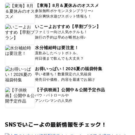
【東海】8月＆夏休みのオススメ
参加無料ポケモンスタンプラリー♪
気分爽快水遊びスポット情報も！
いこーよおすすめ【早割プラン】
ファミリー向け人気ホテルも！
旅行の予約は早めが断然お得♪
水分補給時は要注意！
直飲みしたペットボトル、
何日後まで飲んでも大丈夫？
お得いっぱい！2026夏の福袋特集
早い者勝ち！数量限定の人気福袋
発売日や価格、内容を最速でお届け
【子供映画】公開中＆公開予定作品
パウ・パトロールや
アンパンマンの人気作
SNSでいこーよの最新情報をチェック！