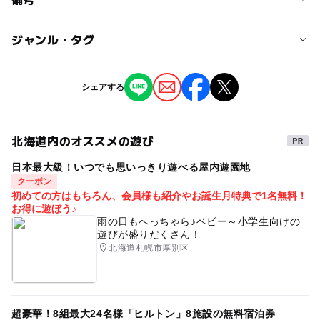
注意・制限事項
大人3,500円（中学生以上）、小学生1,600円、ペット500
イタリアのピニン・ファリーナデザインによる真新しいゴ
円、未就学児無料（ゴンドラ乗車料金込）
ジャンル・タグ
※掲載の情報は天候や主催者側の都合などにより変更にな
ンドラに乗って移動する。
ることがあります。
情報提供：イベントバンク
タグ
シェアする
アートイベント・美術展
山のイベント
北海道内のオススメの遊び
日本最大級！いつでも思いっきり遊べる屋内遊園地
クーポン
初めての方はもちろん、会員様も紹介やお誕生月特典で1名無料！
お得に遊ぼう♪
雨の日もへっちゃら♪ベビー～小学生向けの
遊びが盛りだくさん！
北海道札幌市厚別区
超豪華！8組最大24名様「ヒルトン」8施設の無料宿泊券