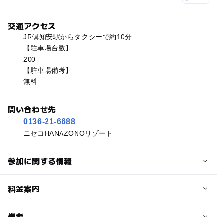
交通アクセス
JR倶知安駅からタクシーで約10分
【駐車場台数】
200
【駐車場備考】
無料
問い合わせ先
0136-21-6688
ニセコHANAZONOリゾート
参加に関する情報
予約/応募
料金案内
問い合わせ先に直接ご確認ください。
料金について
備考