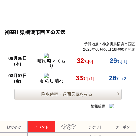
神奈川県横浜市西区の天気
予報地点：神奈川県横浜市西区
2026年08月06日 18時00分発表
08月06日
32
26
晴れ 時々 くも
℃
[0]
℃
[-1]
(木)
り
08月07日
33
26
℃
[+1]
℃
[+2]
雨 のち 晴れ
(金)
降水確率・週間天気をみる
情報提供：
オンライン
おでかけ
イベント
チケット
クーポン
イベント