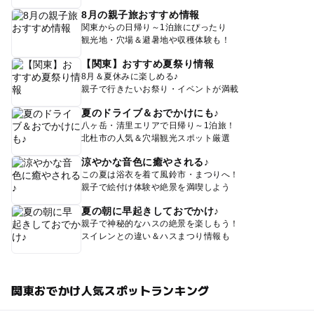
8月の親子旅おすすめ情報
関東からの日帰り～1泊旅にぴったり
観光地・穴場＆避暑地や収穫体験も！
【関東】おすすめ夏祭り情報
8月＆夏休みに楽しめる♪
親子で行きたいお祭り・イベントが満載
夏のドライブ＆おでかけにも♪
八ヶ岳・清里エリアで日帰り～1泊旅！
北杜市の人気＆穴場観光スポット厳選
涼やかな音色に癒やされる♪
この夏は浴衣を着て風鈴市・まつりへ！
親子で絵付け体験や絶景を満喫しよう
夏の朝に早起きしておでかけ♪
親子で神秘的なハスの絶景を楽しもう！
スイレンとの違い＆ハスまつり情報も
関東おでかけ人気スポットランキング