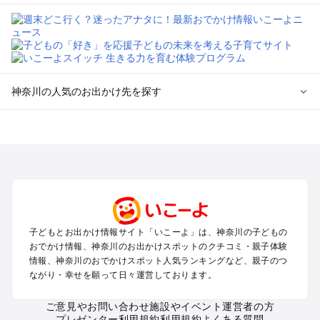
神奈川の人気のお出かけ先を探す
神奈川のエリアからプール子ども連れのお出かけスポッ
トを探す
横浜・みなとみらい・中華街・ベイエリア・金沢八景のプール
お出かけ
鎌倉・湘南（藤沢・茅ヶ崎・平塚周辺）のプールお出かけ
小田原・熱海・湯河原・真鶴のプールお出かけ
町田・相模原・愛川・上野原のプールお出かけ
子どもとお出かけ情報サイト「いこーよ」は、神奈川の子どもの
新横浜・港北エリア・日吉・青葉台・鶴見のプールお出かけ
おでかけ情報、神奈川のお出かけスポットのクチコミ・親子体験
川崎のプールお出かけ
情報、神奈川のおでかけスポット人気ランキングなど、親子のつ
海老名・厚木のプールお出かけ
ながり・幸せを願って日々運営しております。
三浦半島（横須賀・三浦）のプールお出かけ
箱根（湯本・強羅・小涌谷・仙石原・芦ノ湖）のプールお出か
ご意見やお問い合わせ
施設やイベント運営者の方
プレゼンター利用規約
利用規約
よくある質問