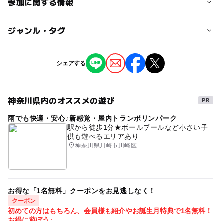
参加に関する情報
対象年齢
ジャンル・タグ
3歳･4歳･5歳･6歳(幼児)
小学生
中学生･高校生
大人
ジャンル
シェアする
予約/応募
ミニイベント
予約不要
神奈川県内のオススメの遊び
タグ
雨でも快適・安心♪新感覚・屋内トランポリンパーク
横浜
ショールーム
みなとみらい
東京ガス
駅から徒歩1分★ボールプールなど小さい子
供も遊べるエリアあり
室内
お出かけ
見学
ガス機器
神奈川県川崎市川崎区
コンサルティング
ご相談
ガスコンロ
無料
ミストサウナ
衣類乾燥機
お得な「1名無料」クーポンをお見逃しなく！
クーポン
初めての方はもちろん、会員様も紹介やお誕生月特典で1名無料！
お得に遊ぼう♪