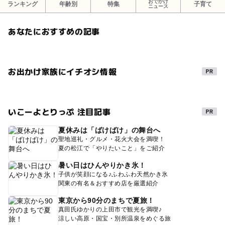
おでかけ
ランキング
年齢別
特集
子育て
ニュース
あなたにおすすめの記事
お出かけ家族にイチオシ情報
いこーよとりっぷ 注目記事
夏休みは「ばけばけ」の舞台へ
聖地巡礼・グルメ・花火大会を満喫！
夏の松江で「やりたいこと」をご紹介
暑い日はひんやりかき氷！
子供が笑顔になる♪ふわふわ天然かき氷
関東の有名＆おすすめ店を厳選紹介
東京から90分のまちで夏旅！
真田氏ゆかりの上田市で観光を満喫♪
涼しい高原・国宝・別所温泉をめぐる旅