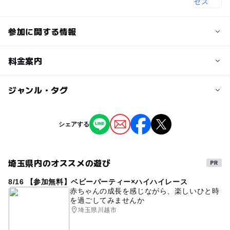
参加に関する情報
対象年齢
料金案内
0歳･1歳･2歳の赤ちゃん(乳児･幼児)
子供の料金
ジャンル・タグ
予約/応募
無料
予約必要
ジャンル
シェアする
最終応募締切 2025-5-3(土)
大人の料金
ミニイベント
無料
注意・制限事項
埼玉県内のオススメの遊び
タグ
・ハイハイができる１歳２か月までの赤ちゃんが参加でき
ます。（お申込みできるのは、おひとり１会場１回まで。
8/16 【参加無料】ベビーパーティー×ハイハイレース
ハイハイレース
参加無料
プレゼントあり
ほか会場と重複しての申し込みができません）
赤ちゃんの成長を感じながら、楽しいひと時
を過ごしてみませんか
無料イベント
ハイハイ
GW
5月
久喜市
・途中で歩行してしまった場合は、１位の対象にはなりま
埼玉県川越市
せん。
モラージュ菖蒲
菖蒲
久喜
・制限時間は２分間です。制限時間内にゴールできなかっ