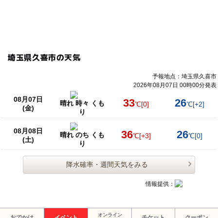
埼玉県久喜市の天気
予報地点：埼玉県久喜市
2026年08月07日 00時00分発表
08月07日
33
26
晴れ 時々 くも
℃
[0]
℃
[+2]
(金)
り
08月08日
36
26
晴れ のち くも
℃
[+3]
℃
[0]
(土)
り
降水確率・週間天気をみる
情報提供：
オンライン
おでかけ
イベント
チケット
クーポン