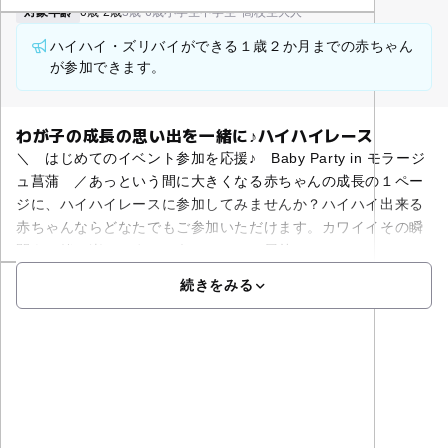
対象年齢
0歳-2歳
3歳-6歳
小学生
中学生･高校生
大人
ハイハイ・ズリバイができる１歳２か月までの赤ちゃん
が参加できます。
わが子の成長の思い出を一緒に♪ハイハイレース
＼ はじめてのイベント参加を応援♪ Baby Party in モラージ
ュ菖蒲 ／あっという間に大きくなる赤ちゃんの成⾧の１ペー
ジに、ハイハイレースに参加してみませんか？ハイハイ出来る
赤ちゃんならどなたでもご参加いただけます。カワイイその瞬
間を一緒に楽しみましょう！レースは屋外で
続きをみる