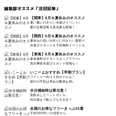
編集部オススメ「注目記事」
【関東】8月＆夏休みのオススメ
暑い夏に行きたい水遊びイベント♪
夏の定番恐竜＆昆虫展も開催！
【関西】8月＆夏休みのオススメ
夏休みの思い出作りに行きたい夏祭り
水遊びスポット＆子供無料イベントも
【東海】8月＆夏休みのオススメ
参加無料ポケモンスタンプラリー♪
気分爽快水遊びスポット情報も！
いこーよおすすめ【早割プラン】
ファミリー向け人気ホテルも！
旅行の予約は早めが断然お得♪
水分補給時は要注意！
直飲みしたペットボトル、
何日後まで飲んでも大丈夫？
全国のお得なフリーきっぷ15選
子供50円均一の切符から