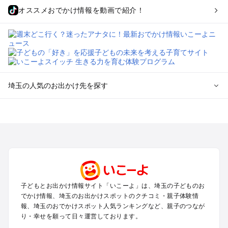
オススメおでかけ情報を動画で紹介！
埼玉の人気のお出かけ先を探す
埼玉のエリアからプール子ども連れのお出かけスポット
を探す
川越・所沢・入間・新座のプールお出かけ
大宮・浦和・上尾・岩槻・蓮田のプールお出かけ
越谷・草加・春日部のプールお出かけ
秩父・長瀞のプールお出かけ
川口・戸田・和光・朝霞のプールお出かけ
子どもとお出かけ情報サイト「いこーよ」は、埼玉の子どものお
飯能・坂戸・東松山・日高のプールお出かけ
でかけ情報、埼玉のお出かけスポットのクチコミ・親子体験情
久喜・行田・加須・羽生のプールお出かけ
報、埼玉のおでかけスポット人気ランキングなど、親子のつなが
熊谷・太田・足利・古河のプールお出かけ
り・幸せを願って日々運営しております。
本庄・深谷・美里周辺のプールお出かけ