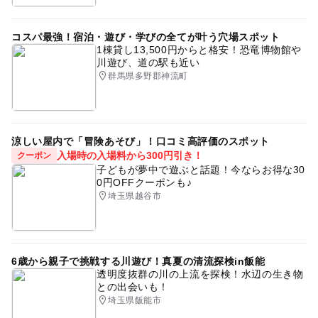
コスパ最強！宿泊・遊び・学びの全てが叶う穴場スポット
1棟貸し13,500円からと格安！恐竜博物館や
川遊び、道の駅も近い
群馬県多野郡神流町
涼しい屋内で「冒険あそび」！口コミ高評価のスポット
入場時の入場料から300円引き！
クーポン
子どもが夢中で遊ぶと話題！今ならお得な30
0円OFFクーポンも♪
埼玉県越谷市
6歳から親子で挑戦する川遊び！真夏の清流探検in飯能
透明度抜群の川の上流を探検！水辺の生き物
との出会いも！
埼玉県飯能市