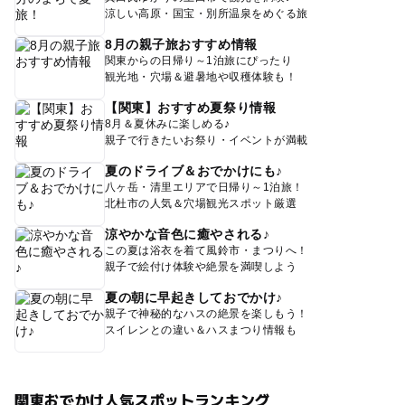
涼しい高原・国宝・別所温泉をめぐる旅
8月の親子旅おすすめ情報
関東からの日帰り～1泊旅にぴったり
観光地・穴場＆避暑地や収穫体験も！
【関東】おすすめ夏祭り情報
8月＆夏休みに楽しめる♪
親子で行きたいお祭り・イベントが満載
夏のドライブ＆おでかけにも♪
八ヶ岳・清里エリアで日帰り～1泊旅！
北杜市の人気＆穴場観光スポット厳選
涼やかな音色に癒やされる♪
この夏は浴衣を着て風鈴市・まつりへ！
親子で絵付け体験や絶景を満喫しよう
夏の朝に早起きしておでかけ♪
親子で神秘的なハスの絶景を楽しもう！
スイレンとの違い＆ハスまつり情報も
関東おでかけ人気スポットランキング