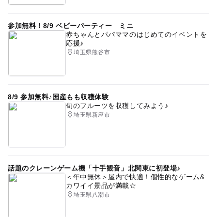
た場合は保護者さまのお迎えをお願いいたします。
GW(ゴールデンウィーク)
・お写真撮影・赤ちゃんの誘導など、レース中コースに入
参加無料！8/9 ベビーパーティー ミニ
れるのは保護者さま２名までとさせていただきます。その
赤ちゃんとパパママのはじめてのイベントを
他の方はパーテーションの外からご観覧ください。
応援♪
・ハイハイレースを行うマットの上は土足厳禁です。
埼玉県熊谷市
・赤ちゃん誘導用のおもちゃ・小物等のご使用OKです。
スタッフの判断により安全上ご使用いただけない場合もあ
ります。
・イベント開催中、ホームページやSNS等に掲載するお写
8/9 参加無料♪国産もも収穫体験
旬のフルーツを収穫してみよう♪
真の撮影を行います。またイベント終了後にレースタイム
埼玉県新座市
などのお問い合わせにはお答えできかねますのでご了承く
ださい。
応募方法
話題のクレーンゲーム機「十手観音」北関東に初登場♪
このイベントの受付は終了しました。
＜年中無休＞屋内で快適！個性的なゲーム&
カワイイ景品が満載☆
埼玉県八潮市
予約ページ